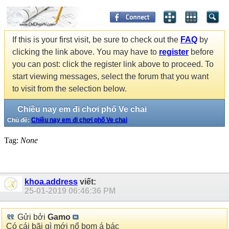
If this is your first visit, be sure to check out the
FAQ
by
clicking the link above. You may have to
register
before
you can post: click the register link above to proceed. To
start viewing messages, select the forum that you want
to visit from the selection below.
Chiều nay em đi chơi phố Ve chai
Chủ đề:
Chiều nay em đi chơi phố Ve chai
Tag:
None
khoa.address
viết:
25-01-2019
06:46:36 PM
Gửi bởi
Gamo
Có cái bãi gì mới nổ bom á bác