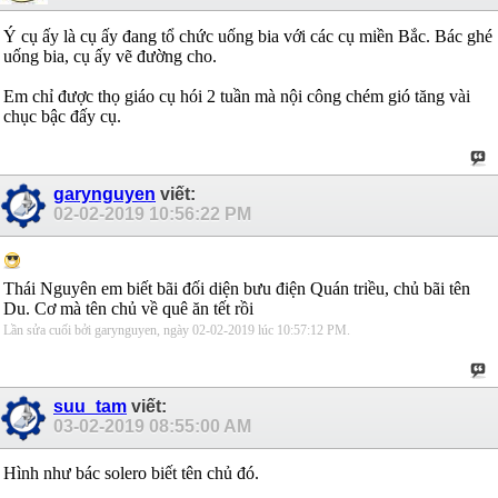
Ý cụ ấy là cụ ấy đang tổ chức uống bia với các cụ miền Bắc. Bác ghé
uống bia, cụ ấy vẽ đường cho.
Em chỉ được thọ giáo cụ hói 2 tuần mà nội công chém gió tăng vài
chục bậc đấy cụ.
garynguyen
viết:
02-02-2019
10:56:22 PM
Thái Nguyên em biết bãi đối diện bưu điện Quán triều, chủ bãi tên
Du. Cơ mà tên chủ về quê ăn tết rồi
Lần sửa cuối bởi garynguyen, ngày 02-02-2019 lúc
10:57:12 PM
.
suu_tam
viết:
03-02-2019
08:55:00 AM
Hình như bác solero biết tên chủ đó.