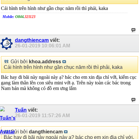
Cái hình trên hình như gần chục năm rồi thì phải, kaka
Mobile:
O844
.
321123
dangthiencam
viết:
26-01-2019
10:06:01 AM
Gửi bởi
khoa.address
Cái hình trên hình như gần chục năm rồi thì phải, kaka
Bác hay đi bãi này ngoài này ạ? bác cho em xin địa chỉ với, kiếm cục
gang làm thân lên con siêu mini với ạ. Trên này toàn các bác trong
Nam bán mà không có đồ em ưng lắm
Tuấn
viết:
26-01-2019
11:57:26 AM
Gửi bởi
dangthiencam
Bác hay đi bãi này ngoài này ạ? bác cho em xin địa chỉ với,