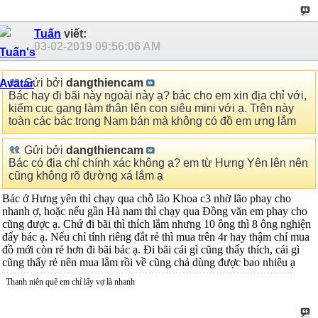
Tuấn
viết:
03-02-2019
09:56:06 AM
Gửi bởi
dangthiencam
Bác hay đi bãi này ngoài này ạ? bác cho em xin địa chỉ với,
kiếm cục gang làm thân lên con siêu mini với ạ. Trên này
toàn các bác trong Nam bán mà không có đồ em ưng lắm
Gửi bởi
dangthiencam
Bác có địa chỉ chính xác không ạ? em từ Hưng Yên lên nên
cũng không rõ đường xá lắm ạ
Bác ở Hưng yên thì chạy qua chỗ lão Khoa c3 nhờ lão phay cho
nhanh ợ, hoặc nếu gần Hà nam thì chạy qua Đồng văn em phay cho
cũng được ạ. Chứ đi bãi thì thích lắm nhưng 10 ông thì 8 ông nghiện
đấy bác ạ. Nếu chỉ tính riêng đắt rẻ thì mua trên 4r hay thậm chí mua
đồ mới còn rẻ hơn đi bãi bác ạ. Đi bãi cái gì cũng thấy thích, cái gì
cũng thấy rẻ nên mua lắm rồi về cũng chả dùng được bao nhiêu ạ
Thanh niên quê em chỉ lấy vợ là nhanh