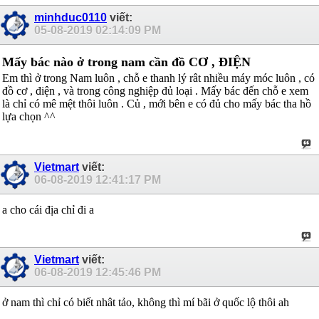
minhduc0110
viết:
05-08-2019
02:14:09 PM
Mấy bác nào ở trong nam cần đồ CƠ , ĐIỆN
Em thì ở trong Nam luôn , chỗ e thanh lý rât nhiều máy móc luôn , có
đồ cơ , điện , và trong công nghiệp đủ loại . Mấy bác đến chỗ e xem
là chỉ có mê mệt thôi luôn . Củ , mới bên e có đủ cho mấy bác tha hồ
lựa chọn ^^
Vietmart
viết:
06-08-2019
12:41:17 PM
a cho cái địa chỉ đi a
Vietmart
viết:
06-08-2019
12:45:46 PM
ở nam thì chỉ có biết nhât tảo, không thì mí bãi ở quốc lộ thôi ah