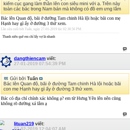
kiếm cục gang làm thân lên con siêu mini với ạ. Trên này
toàn các bác trong Nam bán mà không có đồ em ưng lắm
Bác lên Quan độ, bãi ở đường Tam chinh Hà lội hoặc bãi con mẹ
Hạnh hay gì ấy ở đường 3 thử xem.
Lần sửa cuối bởi Tuấn, ngày 27-01-2019 lúc
02:38:56 PM
.
Thanh niên quê em chỉ lấy vợ là nhanh
dangthiencam
viết:
27-01-2019
07:54:39 PM
Gửi bởi
Tuấn
Bác lên Quan độ, bãi ở đường Tam chinh Hà lội hoặc bãi
con mẹ Hạnh hay gì ấy ở đường 3 thử xem.
Bác có địa chỉ chính xác không ạ? em từ Hưng Yên lên nên cũng
không rõ đường xá lắm ạ
lituan219
viết:
02-02-2019
12:04:07 AM