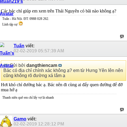
Các bác chỉ giúp em xem trên Thái Nguyên có bãi nào không ạ?
Tuấn - Hà Nội. ĐT: 0988 028 262.
Lính tập sự
Tuấn
viết:
02-02-2019
05:57:39 AM
Gửi bởi
dangthiencam
Bác có địa chỉ chính xác không ạ? em từ Hưng Yên lên nên
cũng không rõ đường xá lắm ạ
Hơi khó chỉ đường bác ạ. Bác nên đi cùng ai đấy quen đường để đỡ
mua hớ ạ
Thanh niên quê em chỉ lấy vợ là nhanh
Gamo
viết:
02-02-2019
12:28:12 PM