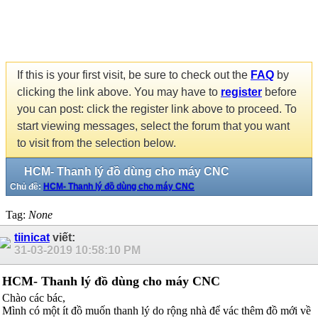
If this is your first visit, be sure to check out the
FAQ
by
clicking the link above. You may have to
register
before
you can post: click the register link above to proceed. To
start viewing messages, select the forum that you want
to visit from the selection below.
HCM- Thanh lý đồ dùng cho máy CNC
Chủ đề:
HCM- Thanh lý đồ dùng cho máy CNC
Tag:
None
tiinicat
viết:
31-03-2019
10:58:10 PM
HCM- Thanh lý đồ dùng cho máy CNC
Chào các bác,
Mình có một ít đồ muốn thanh lý do rộng nhà để vác thêm đồ mới về