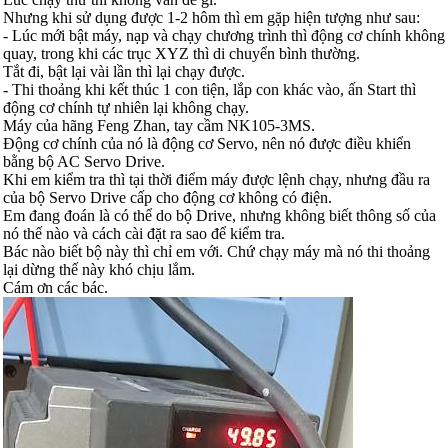
Nhưng khi sử dụng được 1-2 hôm thì em gặp hiện tượng như sau:
- Lúc mới bật máy, nạp và chạy chương trình thì động cơ chính không
quay, trong khi các trục XYZ thì di chuyển bình thường.
Tắt đi, bật lại vài lần thì lại chạy được.
- Thi thoảng khi kết thúc 1 con tiện, lắp con khác vào, ấn Start thì
động cơ chính tự nhiên lại không chạy.
Máy của hãng Feng Zhan, tay cầm NK105-3MS.
Động cơ chính của nó là động cơ Servo, nên nó được điều khiển
bằng bộ AC Servo Drive.
Khi em kiểm tra thì tại thời điểm máy được lệnh chạy, nhưng đầu ra
của bộ Servo Drive cấp cho động cơ không có điện.
Em đang đoán là có thể do bộ Drive, nhưng không biết thông số của
nó thế nào và cách cài đặt ra sao để kiểm tra.
Bác nào biết bộ này thì chỉ em với. Chứ chạy máy mà nó thi thoảng
lại dừng thế này khó chịu lắm.
Cám ơn các bác.