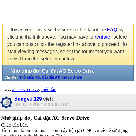
If this is your first visit, be sure to check out the
FAQ
by
clicking the link above. You may have to
register
before
you can post: click the register link above to proceed. To
start viewing messages, select the forum that you want
to visit from the selection below.
Nhờ giúp đỡ, Cài đặt AC Servo Drive
Chủ đề:
Nhờ giúp đỡ, Cài đặt AC Servo Drive
Tag:
ac servo drive
,
biến tần
dungvu.129
viết:
09-04-2019
10:36:07 AM
Nhờ giúp đỡ, Cài đặt AC Servo Drive
Chào các bác,
Tình hình là em có mua 1 con máy tiện gỗ CNC cũ về để sử dụng.
Lúc chạy thử thì không vấn đề gì.