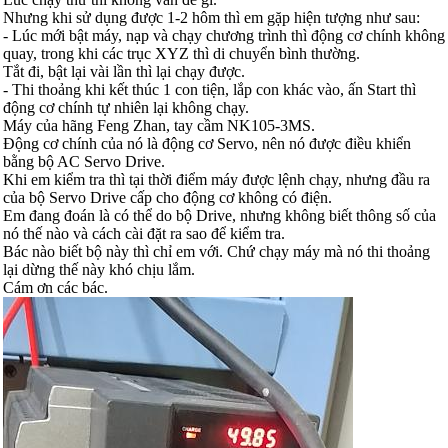
Nhưng khi sử dụng được 1-2 hôm thì em gặp hiện tượng như sau:
- Lúc mới bật máy, nạp và chạy chương trình thì động cơ chính không
quay, trong khi các trục XYZ thì di chuyển bình thường.
Tắt đi, bật lại vài lần thì lại chạy được.
- Thi thoảng khi kết thúc 1 con tiện, lắp con khác vào, ấn Start thì
động cơ chính tự nhiên lại không chạy.
Máy của hãng Feng Zhan, tay cầm NK105-3MS.
Động cơ chính của nó là động cơ Servo, nên nó được điều khiển
bằng bộ AC Servo Drive.
Khi em kiểm tra thì tại thời điểm máy được lệnh chạy, nhưng đầu ra
của bộ Servo Drive cấp cho động cơ không có điện.
Em đang đoán là có thể do bộ Drive, nhưng không biết thông số của
nó thế nào và cách cài đặt ra sao để kiểm tra.
Bác nào biết bộ này thì chỉ em với. Chứ chạy máy mà nó thi thoảng
lại dừng thế này khó chịu lắm.
Cám ơn các bác.