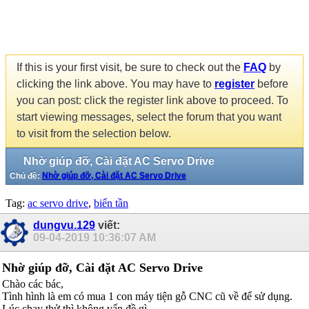
If this is your first visit, be sure to check out the
FAQ
by
clicking the link above. You may have to
register
before
you can post: click the register link above to proceed. To
start viewing messages, select the forum that you want
to visit from the selection below.
Nhờ giúp đỡ, Cài đặt AC Servo Drive
Chủ đề:
Nhờ giúp đỡ, Cài đặt AC Servo Drive
Tag:
ac servo drive
,
biến tần
dungvu.129
viết:
09-04-2019
10:36:07 AM
Nhờ giúp đỡ, Cài đặt AC Servo Drive
Chào các bác,
Tình hình là em có mua 1 con máy tiện gỗ CNC cũ về để sử dụng.
Lúc chạy thử thì không vấn đề gì.