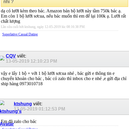
nhỉ ?
dạ có lưỡi kèm theo bác. Amazon bán bộ lưỡi này tầm 750k bác ạ.
Em còn 1 bộ lưỡi sơcua, nếu bác muốn thì em để lại 100k ạ. Lưỡi rất
chất lượng
Lần sửa cuối bởi ktshung, ngày 12-05-2019 lúc
08:16:38 PM
.
Superlative Сasual Dating
CQV
viết:
13-05-2019
12:10:23 PM
vậy e lấy 1 bộ + với 1 bộ lưỡi sơcua nhé , bác gửi e thông tin e
chuyển khoản cho bác , bác có zalo thì inbox cho e nhé ,e gửi địa chỉ
ship hàng 0973010718
ktshung
viết:
13-05-2019
01:12:53 PM
Em đã zalo cho bác