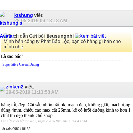
ktshung
viết:
28-05-2019
06:18:18 AM
Gửi bởi
tieusungnhi
Mình bên công ty Phát Bảo Lộc, bạn có hàng gì bán cho
mình nhé.
Là sao bác?
Superlative Сasual Dating
zinken2
viết:
29-05-2019
11:13:58 AM
hàng tốt, đẹp. Cắt sắt, nhôm rất ok, mạch đẹp, không giật, mạch rộng
đúng 4mm, chiều cao max cắt 26mm, kể có lưỡi đường kính to hơn 1
chút thì đẹp thank chủ shop
Lần sửa cuối bởi zinken2, ngày 29-05-2019 lúc
11:14:43 AM
.
đt zalo 0982418182