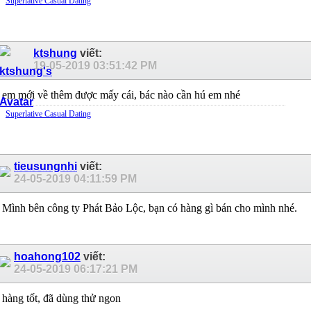
Superlative Сasual Dating
ktshung
viết:
19-05-2019
03:51:42 PM
em mới về thêm được mấy cái, bác nào cần hú em nhé
Superlative Сasual Dating
tieusungnhi
viết:
24-05-2019
04:11:59 PM
Mình bên công ty Phát Bảo Lộc, bạn có hàng gì bán cho mình nhé.
hoahong102
viết:
24-05-2019
06:17:21 PM
hàng tốt, đã dùng thử ngon