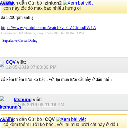
Gửi bởi
zinken2
con này tốc độ max bao nhiêu hưng ơi
dạ 5200rpm anh ạ
https://www.youtube.com/watch?v=GZGlmn4iW1A
Lần sửa cuối bởi ktshung, ngày 12-05-2019 lúc
01:04:33 PM
.
Superlative Сasual Dating
CQV
viết:
12-05-2019
07:00:39 PM
có kèm thêm lưỡi ko bác , với lại mua lưỡi cắt này ở đâu nhỉ ?
ktshung
viết:
12-05-2019
08:11:16 PM
Gửi bởi
CQV
có kèm thêm lưỡi ko bác , với lại mua lưỡi cắt này ở đâu