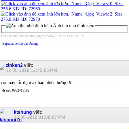
Ảnh thu nhỏ đính kèm
Lần sửa cuối bởi ktshung, ngày 12-05-2019 lúc
12:40:59 PM
.
Superlative Сasual Dating
zinken2
viết:
12-05-2019
12:45:06 PM
con này tốc độ max bao nhiêu hưng ơi
đt zalo 0982418182
ktshung
viết:
12-05-2019
01:00:07 PM