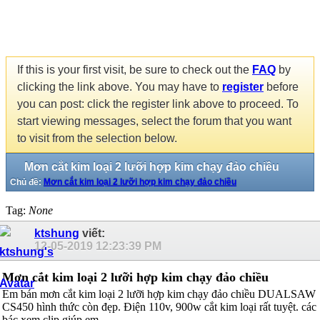
If this is your first visit, be sure to check out the
FAQ
by
clicking the link above. You may have to
register
before
you can post: click the register link above to proceed. To
start viewing messages, select the forum that you want
to visit from the selection below.
Mơn cắt kim loại 2 lưỡi hợp kim chạy đảo chiều
Chủ đề:
Mơn cắt kim loại 2 lưỡi hợp kim chạy đảo chiều
Tag:
None
ktshung
viết:
12-05-2019
12:23:39 PM
Mơn cắt kim loại 2 lưỡi hợp kim chạy đảo chiều
Em bán mơn cắt kim loại 2 lưỡi hợp kim chạy đảo chiều DUALSAW
CS450 hình thức còn đẹp. Điện 110v, 900w cắt kim loại rất tuyệt. các
bác xem clip giúp em