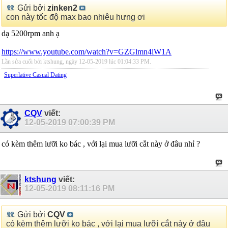
Gửi bởi
zinken2
con này tốc độ max bao nhiêu hưng ơi
dạ 5200rpm anh ạ
https://www.youtube.com/watch?v=GZGlmn4iW1A
Lần sửa cuối bởi ktshung, ngày 12-05-2019 lúc
01:04:33 PM
.
Superlative Сasual Dating
CQV
viết:
12-05-2019
07:00:39 PM
có kèm thêm lưỡi ko bác , với lại mua lưỡi cắt này ở đâu nhỉ ?
ktshung
viết:
12-05-2019
08:11:16 PM
Gửi bởi
CQV
có kèm thêm lưỡi ko bác , với lại mua lưỡi cắt này ở đâu