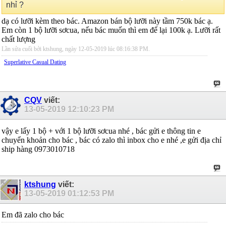
nhỉ ?
dạ có lưỡi kèm theo bác. Amazon bán bộ lưỡi này tầm 750k bác ạ.
Em còn 1 bộ lưỡi sơcua, nếu bác muốn thì em để lại 100k ạ. Lưỡi rất
chất lượng
Lần sửa cuối bởi ktshung, ngày 12-05-2019 lúc
08:16:38 PM
.
Superlative Сasual Dating
CQV
viết:
13-05-2019
12:10:23 PM
vậy e lấy 1 bộ + với 1 bộ lưỡi sơcua nhé , bác gửi e thông tin e
chuyển khoản cho bác , bác có zalo thì inbox cho e nhé ,e gửi địa chỉ
ship hàng 0973010718
ktshung
viết:
13-05-2019
01:12:53 PM
Em đã zalo cho bác