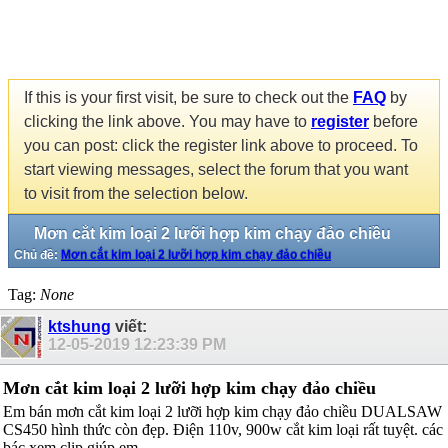
If this is your first visit, be sure to check out the
FAQ
by
clicking the link above. You may have to
register
before
you can post: click the register link above to proceed. To
start viewing messages, select the forum that you want
to visit from the selection below.
Mơn cắt kim loại 2 lưỡi hợp kim chạy đảo chiều
Chủ đề:
Mơn cắt kim loại 2 lưỡi hợp kim chạy đảo chiều
Tag:
None
ktshung
viết:
12-05-2019
12:23:39 PM
Mơn cắt kim loại 2 lưỡi hợp kim chạy đảo chiều
Em bán mơn cắt kim loại 2 lưỡi hợp kim chạy đảo chiều DUALSAW
CS450 hình thức còn đẹp. Điện 110v, 900w cắt kim loại rất tuyệt. các
bác xem clip giúp em