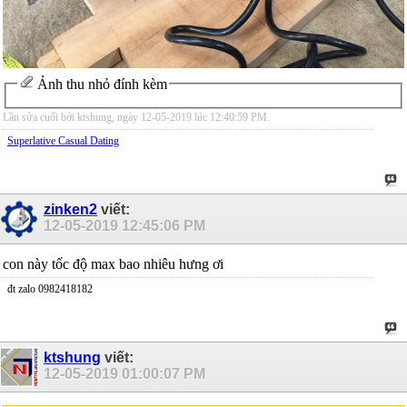
Ảnh thu nhỏ đính kèm
Lần sửa cuối bởi ktshung, ngày 12-05-2019 lúc
12:40:59 PM
.
Superlative Сasual Dating
zinken2
viết:
12-05-2019
12:45:06 PM
con này tốc độ max bao nhiêu hưng ơi
đt zalo 0982418182
ktshung
viết:
12-05-2019
01:00:07 PM