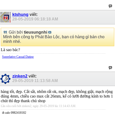
ktshung
viết:
28-05-2019
06:18:18 AM
Gửi bởi
tieusungnhi
Mình bên công ty Phát Bảo Lộc, bạn có hàng gì bán cho
mình nhé.
Là sao bác?
Superlative Сasual Dating
zinken2
viết:
29-05-2019
11:13:58 AM
hàng tốt, đẹp. Cắt sắt, nhôm rất ok, mạch đẹp, không giật, mạch rộng
đúng 4mm, chiều cao max cắt 26mm, kể có lưỡi đường kính to hơn 1
chút thì đẹp thank chủ shop
Lần sửa cuối bởi zinken2, ngày 29-05-2019 lúc
11:14:43 AM
.
đt zalo 0982418182