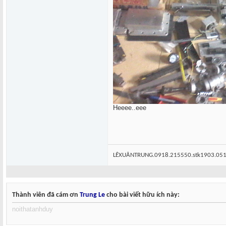
Heeee..eee
LÊXUÂNTRUNG.0918.215550.stk1903.05
Thành viên đã cám ơn
Trung Le
cho bài viết hữu ích này:
noithatanhduy