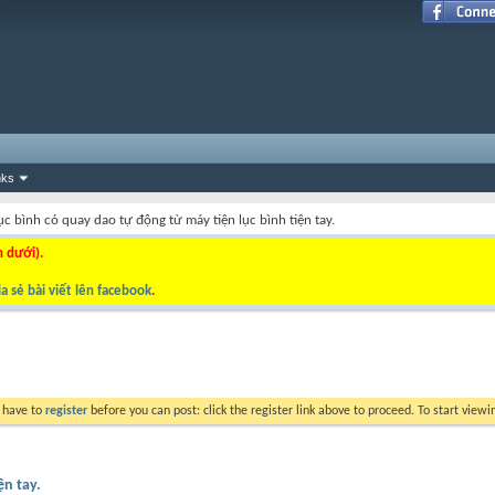
nks
ục bình có quay dao tự động từ máy tiện lục bình tiện tay.
n dưới).
a sẻ bài viết lên facebook
.
y have to
register
before you can post: click the register link above to proceed. To start view
ện tay.