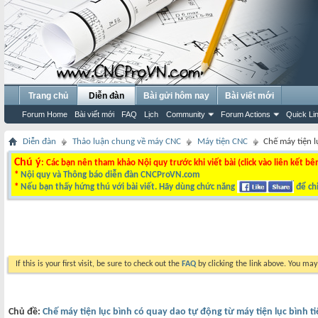
Trang chủ
Diễn đàn
Bài gửi hôm nay
Bài viết mới
Forum Home
Bài viết mới
FAQ
Lịch
Community
Forum Actions
Quick Li
Diễn đàn
Thảo luận chung về máy CNC
Máy tiện CNC
Chế máy tiện l
Chú ý
: Các bạn nên tham khảo Nội quy trước khi viết bài (click vào liên kết bê
*
Nội quy và Thông báo diễn đàn CNCProVN.com
*
Nếu bạn thấy hứng thú với bài viết. Hãy dùng chức năng
để chi
If this is your first visit, be sure to check out the
FAQ
by clicking the link above. You ma
Chủ đề:
Chế máy tiện lục bình có quay dao tự động từ máy tiện lục bình ti