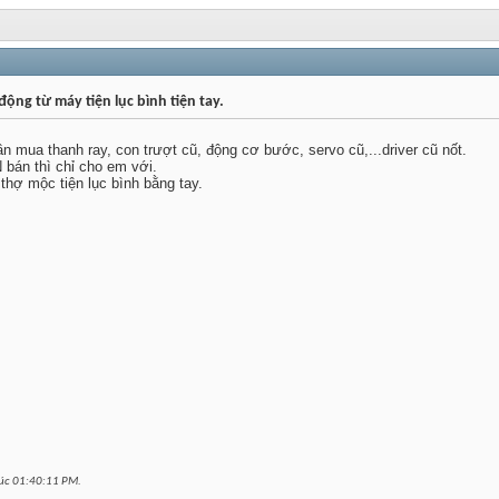
động từ máy tiện lục bình tiện tay.
mua thanh ray, con trượt cũ, động cơ bước, servo cũ,...driver cũ nốt.
bán thì chỉ cho em với.
thợ mộc tiện lục bình bằng tay.
lúc
01:40:11 PM
.