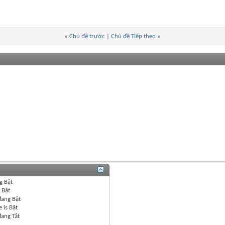
«
Chủ đề trước
|
Chủ đề Tiếp theo
»
g
Bật
g
Bật
đang
Bật
 is
Bật
đang
Tắt