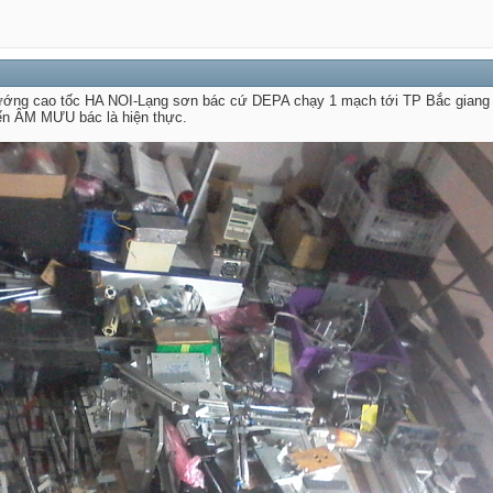
 hướng cao tốc HA NOI-Lạng sơn bác cứ DEPA chạy 1 mạch tới TP Bắc giang 
iến ÂM MƯU bác là hiện thực.