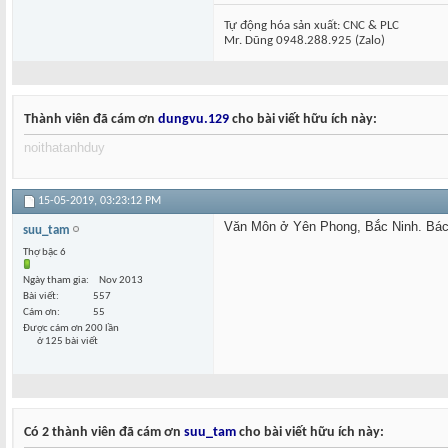
Tự động hóa sản xuất: CNC & PLC
Mr. Dũng 0948.288.925 (Zalo)
Thành viên đã cám ơn
dungvu.129
cho bài viết hữu ích này:
noithatanhduy
15-05-2019,
03:23:12 PM
Văn Môn ở Yên Phong, Bắc Ninh. Bá
suu_tam
Thợ bậc 6
Ngày tham gia
Nov 2013
Bài viết
557
Cám ơn
55
Được cám ơn 200 lần
ở 125 bài viết
Có 2 thành viên đã cám ơn
suu_tam
cho bài viết hữu ích này: