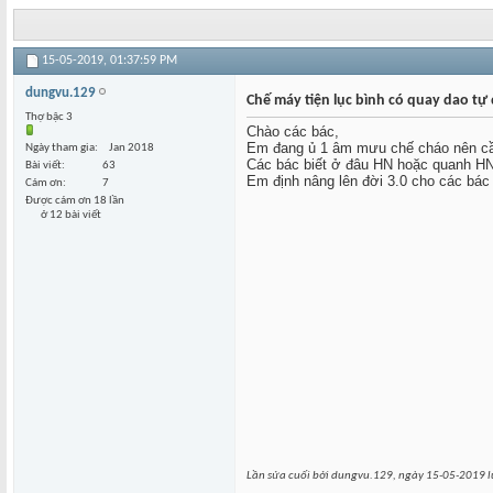
15-05-2019,
01:37:59 PM
dungvu.129
Chế máy tiện lục bình có quay dao tự 
Thợ bậc 3
Chào các bác,
Em đang ủ 1 âm mưu chế cháo nên cần 
Ngày tham gia
Jan 2018
Các bác biết ở đâu HN hoặc quanh HN 
Bài viết
63
Em định nâng lên đời 3.0 cho các bác 
Cám ơn
7
Được cám ơn 18 lần
ở 12 bài viết
Lần sửa cuối bởi dungvu.129, ngày 15-05-2019 