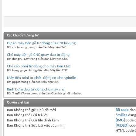
Các Chủ đề tương tự
Dự án máy tiện gỗ tự động của CNClaivung
Bởi cnclaivung trong diễn đàn Máy tiện CNC
Chế máy tiện gỗ CNC quay dao tự động
Bởi dungvu.129 trong diễn đàn Máy tiện CNC
Chế cấp phôi tự động cho máy tiện CNC
Bởi tungnguyen trong diễn đàn Máy tiện CNC
Máy tiện mini tự chế:- động cơ cho spindle
Bởi ppgas trong diễn đàn Máy tiện CNC
Bình bơm dầu tự động cho máy cnc
Bởi TranThiTuyen trong diễn đàn Gian hàng hết hiệu lực
Quyền viết bài
Bạn
Không thể
gửi Chủ đề mới
BB code
đan
Bạn
Không thể
Gửi trả lời
Smilies
đan
Bạn
Không thể
Gửi file đính kèm
[IMG]
code 
Bạn
Không thể
Sửa bài viết của mình
[VIDEO]
code
HTML code 