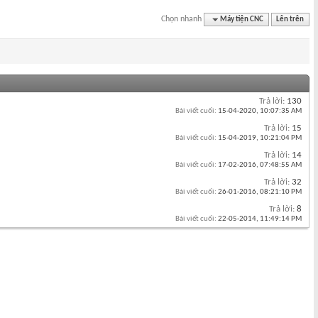
Chọn nhanh
Máy tiện CNC
Lên trên
Trả lời:
130
Bài viết cuối:
15-04-2020,
10:07:35 AM
Trả lời:
15
Bài viết cuối:
15-04-2019,
10:21:04 PM
Trả lời:
14
Bài viết cuối:
17-02-2016,
07:48:55 AM
Trả lời:
32
Bài viết cuối:
26-01-2016,
08:21:10 PM
Trả lời:
8
Bài viết cuối:
22-05-2014,
11:49:14 PM