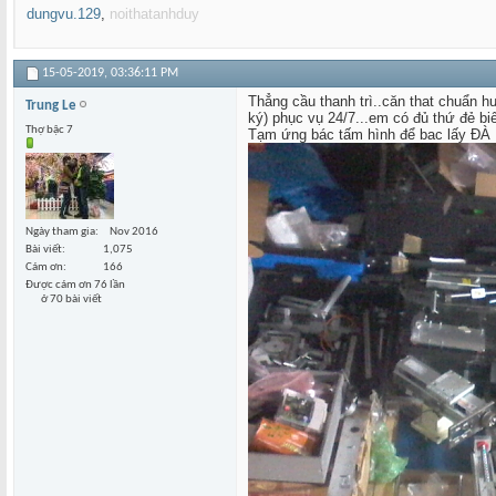
dungvu.129
,
noithatanhduy
15-05-2019,
03:36:11 PM
Thẳng cầu thanh trì..căn that chuẩn
Trung Le
ký) phục vụ 24/7...em có đủ thứ đẻ b
Thợ bậc 7
Tạm ứng bác tấm hình để bac lấy ĐÀ
Ngày tham gia
Nov 2016
Bài viết
1,075
Cám ơn
166
Được cám ơn 76 lần
ở 70 bài viết