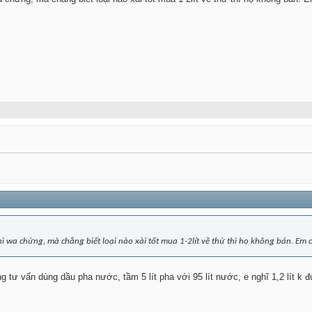
ì wa chừng, mà chẳng biết loại nào xài tốt mua 1-2lít về thử thì họ không bán. Em
 tư vấn dùng dầu pha nước, tầm 5 lít pha với 95 lít nước, e nghĩ 1,2 lít k 