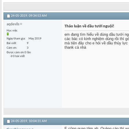
24-05-2019,
09:34:53 AM
aqdevils
Thảo luận về dầu tưới nguội!
Học việc
em đang tìm hiểu về dùng dầu tưới ng
các bác có kinh nghiệm dùng rồi thì gó
Ngày tham gia
May 2019
mà tiện đây cho e hỏi về dầu thủy lực 
Bài viết
9
thank cả nhà
Cám ơn
3
Được cám ơn 0 lần
ở 0 bài viết
24-05-2019,
10:04:31 AM
E cũng quan tâm ah. Quảng cáo thì wa