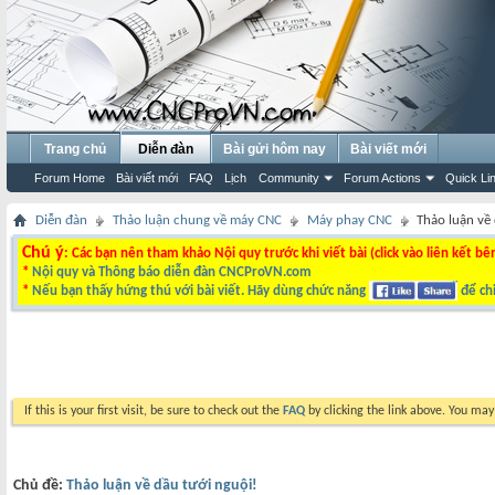
Trang chủ
Diễn đàn
Bài gửi hôm nay
Bài viết mới
Forum Home
Bài viết mới
FAQ
Lịch
Community
Forum Actions
Quick Li
Diễn đàn
Thảo luận chung về máy CNC
Máy phay CNC
Thảo luận về
Chú ý
: Các bạn nên tham khảo Nội quy trước khi viết bài (click vào liên kết bê
*
Nội quy và Thông báo diễn đàn CNCProVN.com
*
Nếu bạn thấy hứng thú với bài viết. Hãy dùng chức năng
để chi
If this is your first visit, be sure to check out the
FAQ
by clicking the link above. You ma
Chủ đề:
Thảo luận về dầu tưới nguội!