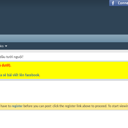
nks
 dầu tưới nguội!
n dưới).
a sẻ bài viết lên facebook
.
y have to
register
before you can post: click the register link above to proceed. To start view