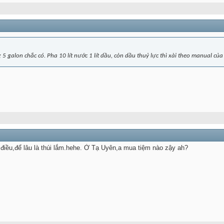
 5 galon chắc có. Pha 10 lít nước 1 lít dầu, còn dầu thuỷ lực thì xài theo manual c
 điều,để lâu là thúi lắm.hehe. Ở Tạ Uyên,a mua tiệm nào zậy ah?