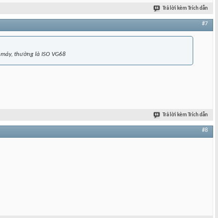
Trả lời kèm Trích dẫn
#7
ủa máy, thường là ISO VG68
Trả lời kèm Trích dẫn
#8