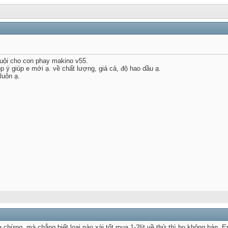
uội cho con phay makino v55.
p ý giúp e mới ạ. về chất lượng, giá cả, độ hao dầu ạ.
luôn ạ.
 chừng, mà chẳng biết loại nào xài tốt mua 1-2lít về thử thì họ không bán.