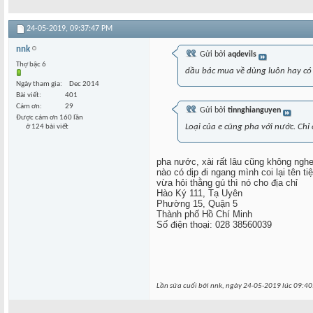
24-05-2019,
09:37:47 PM
nnk
Gửi bởi
aqdevils
Thợ bậc 6
dầu bác mua về dùng luôn hay có
Ngày tham gia
Dec 2014
Bài viết
401
Cám ơn
29
Gửi bởi
tinnghianguyen
Được cám ơn 160 lần
Loại của e cũng pha với nước. Chỉ
ở 124 bài viết
pha nước, xài rất lâu cũng không nghe 
nào có dịp đi ngang mình coi lại tên ti
vừa hỏi thằng gú thì nó cho địa chỉ
Hào Ký 111, Tạ Uyên
Phường 15, Quận 5
Thành phố Hồ Chí Minh
Số điện thoại: 028 38560039
Lần sửa cuối bởi nnk, ngày 24-05-2019 lúc
09:40