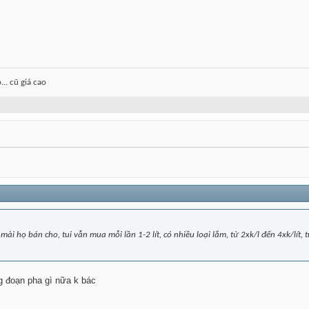
.. cũ giá cao
 mài họ bán cho, tui vẫn mua mỗi lần 1-2 lít, có nhiều loại lắm, từ 2xk/l đến 4xk/lít,
g đoạn pha gì nữa k bác