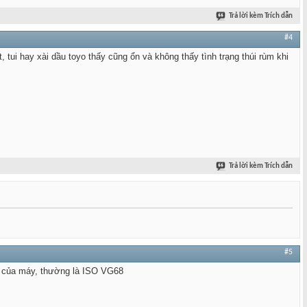
Trả lời kèm Trích dẫn
#4
t, tui hay xài dầu toyo thấy cũng ổn và không thấy tình trạng thúi rùm khi
Trả lời kèm Trích dẫn
#5
ual của máy, thường là ISO VG68