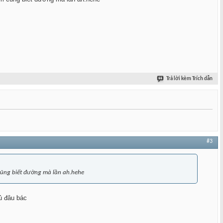
Trả lời kèm Trích dẫn
#3
 cũng biết đường mà lần ah.hehe
đủ đâu bác