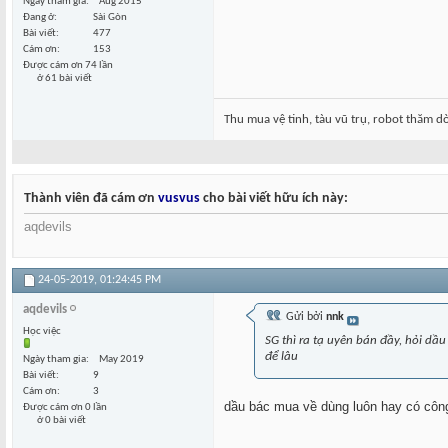
Ngày tham gia
Aug 2015
Đang ở
Sài Gòn
Bài viết
477
Cám ơn
153
Được cám ơn 74 lần
ở 61 bài viết
Thu mua vệ tinh, tàu vũ trụ, robot thăm dò.
Thành viên đã cám ơn
vusvus
cho bài viết hữu ích này:
aqdevils
24-05-2019,
01:24:45 PM
aqdevils
Gửi bởi
nnk
Học việc
SG thì ra tạ uyên bán đầy, hỏi dầu
để lâu
Ngày tham gia
May 2019
Bài viết
9
Cám ơn
3
dầu bác mua về dùng luôn hay có côn
Được cám ơn 0 lần
ở 0 bài viết