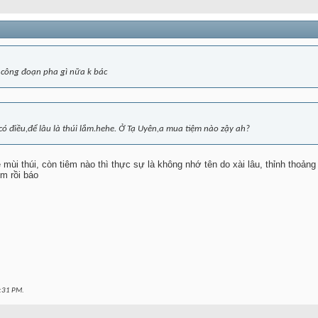
 công đoạn pha gì nữa k bác
 có điều,để lâu là thúi lắm.hehe. Ở Tạ Uyên,a mua tiệm nào zậy ah?
mùi thúi, còn tiêm nào thì thực sự là không nhớ tên do xài lâu, thỉnh thoảng 
ệm rồi báo
:31 PM
.