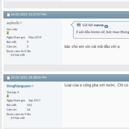
24-05-2019,
01:27:07 PM
aqdevils
Gửi bởi
vusvus
Học việc
E xài dầu korea oil, bác mua thùng
Ngày tham gia
May 2019
Bài viết
9
bác cho em xin cái mã dầu với ạ
Cám ơn
3
Được cám ơn 0 lần
ở 0 bài viết
24-05-2019,
06:38:09 PM
Loại của e cũng pha với nước. Chỉ có
tinnghianguyen
Thợ bậc 4
Ngày tham gia
Sep 2017
Bài viết
102
Cám ơn
18
Được cám ơn 9 lần
ở 9 bài viết