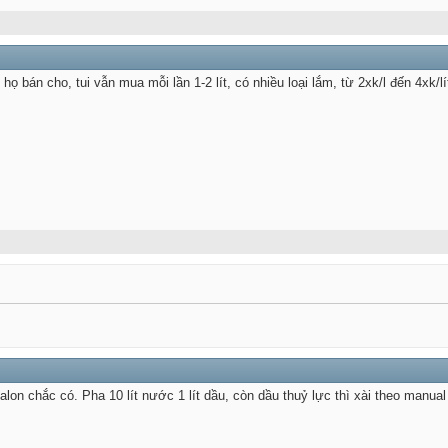
họ bán cho, tui vẫn mua mỗi lần 1-2 lít, có nhiều loại lắm, từ 2xk/l đến 4xk/lí
galon chắc có. Pha 10 lít nước 1 lít dầu, còn dầu thuỷ lực thì xài theo man