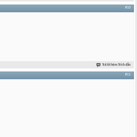
#10
Trả lời kèm Trích dẫn
#11