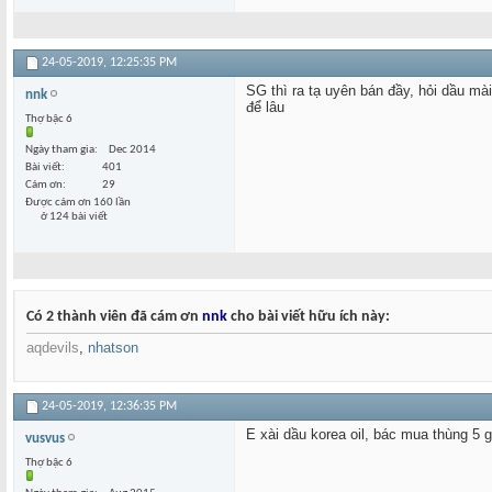
24-05-2019,
12:25:35 PM
SG thì ra tạ uyên bán đầy, hỏi dầu mài 
nnk
để lâu
Thợ bậc 6
Ngày tham gia
Dec 2014
Bài viết
401
Cám ơn
29
Được cám ơn 160 lần
ở 124 bài viết
Có 2 thành viên đã cám ơn
nnk
cho bài viết hữu ích này:
aqdevils
,
nhatson
24-05-2019,
12:36:35 PM
E xài dầu korea oil, bác mua thùng 5 
vusvus
Thợ bậc 6