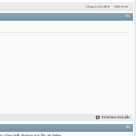
Công cụ Chủ đề
Hiển thị
#1
Trả lời kèm Trích dẫn
#2
 Em cũng biết đường mà lần ah.hehe