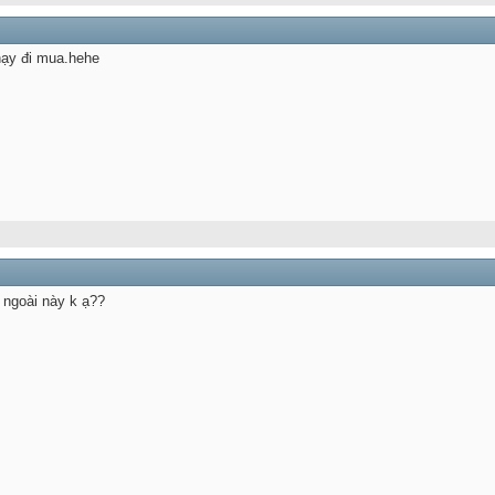
hạy đi mua.hehe
i ngoài này k ạ??