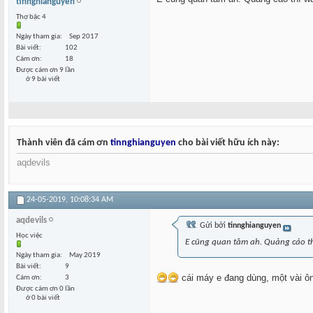
tinnghianguyen
Thợ bậc 4
Ngày tham gia
Sep 2017
Bài viết
102
Cám ơn
18
Được cám ơn 9 lần
ở 9 bài viết
Thành viên đã cám ơn
tinnghianguyen
cho bài viết hữu ích này:
aqdevils
24-05-2019,
10:08:34 AM
aqdevils
Gửi bởi
tinnghianguyen
Học việc
E cũng quan tâm ah. Quảng cáo th
Ngày tham gia
May 2019
Bài viết
9
cái máy e đang dùng, một vài ông
Cám ơn
3
Được cám ơn 0 lần
ở 0 bài viết