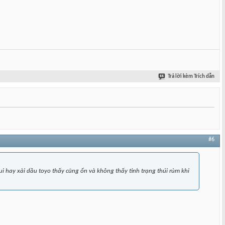
Trả lời kèm Trích dẫn
#6
 tui hay xài dầu toyo thấy cũng ổn và không thấy tình trạng thúi rùm khi