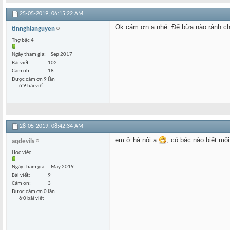
25-05-2019,
06:15:22 AM
Ok.cám ơn a nhé. Để bữa nào rảnh c
tinnghianguyen
Thợ bậc 4
Ngày tham gia
Sep 2017
Bài viết
102
Cám ơn
18
Được cám ơn 9 lần
ở 9 bài viết
28-05-2019,
08:42:34 AM
em ở hà nội ạ
, có bác nào biết mố
aqdevils
Học việc
Ngày tham gia
May 2019
Bài viết
9
Cám ơn
3
Được cám ơn 0 lần
ở 0 bài viết