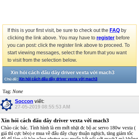
If this is your first visit, be sure to check out the
FAQ
by
clicking the link above. You may have to
register
before
you can post: click the register link above to proceed. To
start viewing messages, select the forum that you want
to visit from the selection below.
Xin hỏi cách đấu dây driver vexta với mach3
Chủ đề:
Xin hỏi cách đấu dây driver vexta với mach3
Tag:
None
Soccon
viết:
27-05-2019
08:55:53 AM
Xin hỏi cách đấu dây driver vexta với mach3
Chào các bác. Tình hình là em mới nhặt đc bộ ac servo 180w vexta (
giá thì cực bèo) e mua về đấu dây chạy thuận nghịch, tăng giảm tốc
độ để làm cái bàn nâng nhưng nay muốn kết nối với mach3 mà không