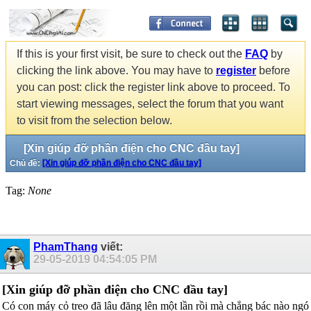
If this is your first visit, be sure to check out the
FAQ
by
clicking the link above. You may have to
register
before
you can post: click the register link above to proceed. To
start viewing messages, select the forum that you want
to visit from the selection below.
[Xin giúp đỡ phần điện cho CNC đầu tay]
Chủ đề:
[Xin giúp đỡ phần điện cho CNC đầu tay]
Tag:
None
PhamThang
viết:
29-05-2019
04:54:05 PM
[Xin giúp đỡ phần điện cho CNC đầu tay]
Có con máy cỏ treo đã lâu đăng lên một lần rồi mà chẳng bác nào ngó