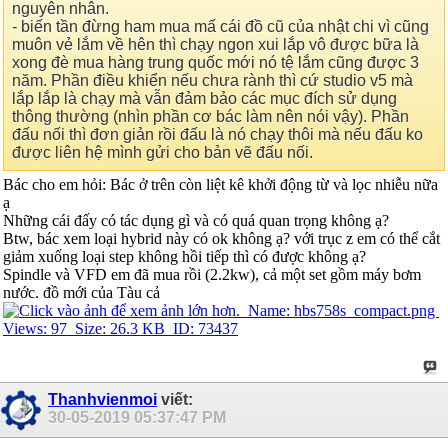
nguyên nhân.
- biến tần đừng ham mua mấ cái đồ cũ của nhật chi vì cũng
muôn vẻ lắm về hên thì chạy ngon xui lắp vô được bữa là
xong đè mua hàng trung quốc mới nó tệ lắm cũng được 3
năm. Phần điều khiển nếu chưa rành thì cứ studio v5 mà
lắp lắp là chạy mà vẫn đảm bảo các mục đích sử dụng
thông thường (nhìn phần cơ bác làm nên nói vậy). Phần
đấu nối thì đơn giản rồi đấu là nó chạy thôi mà nếu đấu ko
được liên hệ mình gửi cho bản vẽ đấu nối.
Bác cho em hỏi: Bác ở trên còn liệt kê khởi động từ và lọc nhiễu nữa
ạ
Những cái đấy có tác dụng gì và có quá quan trọng không ạ?
Btw, bác xem loại hybrid này có ok không ạ? với trục z em có thể cắt
giảm xuống loại step không hồi tiếp thì có được không ạ?
Spindle và VFD em đã mua rồi (2.2kw), cả một set gồm máy bơm
nước. đồ mới của Tàu cả
Thanhvienmoi
viết:
30-05-2019
05:37:47 PM