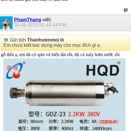
PhamThang
viết:
30-05-2019
01:49:44 PM
Gửi bởi
Thanhvienmoi
Em chưa biết bác dựng máy cho mục đích gì ạ.
gỗ thôi ạ, em đã có spin và biến tần rồi, đủ cả máy bơm nước rồi