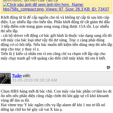
bơm nước. đồ mới của Tàu cả
Khởi động từ là để cấp nguồn cho tủ và không tự cấp tủ sau khi cúp
điện. Lọc nhiễu lắp cho biến tần. Phần khởi động từ cắt giảm thì đấu
3 tiếp điểm role trung gian song song cũng được 15A rồi. Lọc nhiễu
thì nên lắp.
- cái bộ driver với động cơ bác gửi hình là thuộc vào dạng sang rồi đó
với máy của bác loại như vậy thì dư xăng. Trục z càng phải dùng
động cơ có hồi tiếp. Nếu bác muốn tiết kiệm tiền dùng step thì nên lắp
step cho trục y thay vì z.
Trên là ý kiến cá nhân em vì em cũng chỉ va chạm với lắp ráp cho
máy chạy tranh gỗ với quảng cáo thôi chứ máy khác thì em ít biết.
Tuấn
viết:
31-05-2019
09:38:18 AM
Chọn HBS hàng mới đi bác chủ. Con máy của bác phần cơ làm ko đc
ổn nên nếu phần điện cũng chập chờn thì khi gặp sự cố khó khoanh
vùng để tìm ra lỗi.
Hai vitme trục Y bác ngâm cứu vụ lắp alarm để khi 1 mo tơ lỗi nó
dừng lại chứ ko bẻ gãy cái vai X kia ạ.