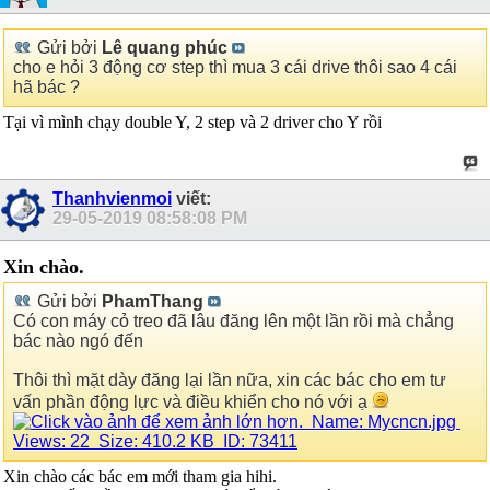
Gửi bởi
Lê quang phúc
cho e hỏi 3 động cơ step thì mua 3 cái drive thôi sao 4 cái
hã bác ?
Tại vì mình chạy double Y, 2 step và 2 driver cho Y rồi
Thanhvienmoi
viết:
29-05-2019
08:58:08 PM
Xin chào.
Gửi bởi
PhamThang
Có con máy cỏ treo đã lâu đăng lên một lần rồi mà chẳng
bác nào ngó đến
Thôi thì mặt dày đăng lại lần nữa, xin các bác cho em tư
vấn phần động lực và điều khiển cho nó với ạ
Xin chào các bác em mới tham gia hihi.