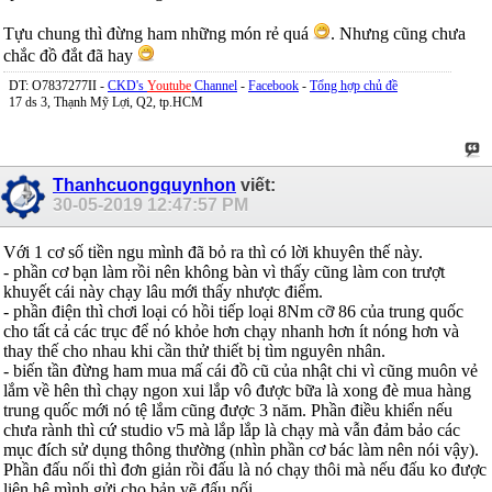
Tựu chung thì đừng ham những món rẻ quá
. Nhưng cũng chưa
chắc đồ đắt đã hay
DT: O7837277II -
CKD's
Youtube
Channel
-
Facebook
-
Tổng hợp chủ đề
17 ds 3, Thạnh Mỹ Lợi, Q2, tp.HCM
Thanhcuongquynhon
viết:
30-05-2019
12:47:57 PM
Với 1 cơ số tiền ngu mình đã bỏ ra thì có lời khuyên thế này.
- phần cơ bạn làm rồi nên không bàn vì thấy cũng làm con trượt
khuyết cái này chạy lâu mới thấy nhược điểm.
- phần điện thì chơi loại có hồi tiếp loại 8Nm cỡ 86 của trung quốc
cho tất cả các trục để nó khỏe hơn chạy nhanh hơn ít nóng hơn và
thay thế cho nhau khi cần thử thiết bị tìm nguyên nhân.
- biến tần đừng ham mua mấ cái đồ cũ của nhật chi vì cũng muôn vẻ
lắm về hên thì chạy ngon xui lắp vô được bữa là xong đè mua hàng
trung quốc mới nó tệ lắm cũng được 3 năm. Phần điều khiển nếu
chưa rành thì cứ studio v5 mà lắp lắp là chạy mà vẫn đảm bảo các
mục đích sử dụng thông thường (nhìn phần cơ bác làm nên nói vậy).
Phần đấu nối thì đơn giản rồi đấu là nó chạy thôi mà nếu đấu ko được
liên hệ mình gửi cho bản vẽ đấu nối.