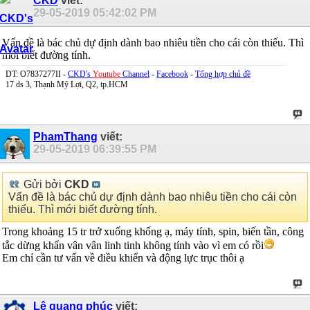
CKD
viết:
29-05-2019
05:42:02 PM
Vấn đề là bác chủ dự định dành bao nhiêu tiền cho cái còn thiếu. Thì
mới biết đường tính.
DT: O7837277II -
CKD's
Youtube
Channel
-
Facebook
-
Tổng hợp chủ đề
17 ds 3, Thạnh Mỹ Lợi, Q2, tp.HCM
PhamThang
viết:
29-05-2019
06:39:55 PM
Gửi bởi
CKD
Vấn đề là bác chủ dự định dành bao nhiêu tiền cho cái còn
thiếu. Thì mới biết đường tính.
Trong khoảng 15 tr trở xuống khống ạ, máy tính, spin, biến tần, công
tắc dừng khẩn vân vân linh tinh không tính vào vì em có rồi
Em chỉ cần tư vấn về điều khiển và động lực trục thôi ạ
Lê quang phúc
viết: