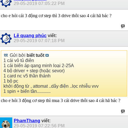
29-05-2019
07:05:22 PM
cho e hỏi cái 3 động cơ step thì 3 drive thôi sao 4 cái hã bác ?
Lê quang phúc
viết:
29-05-2019
07:07:18 PM
Gửi bởi
biết tuốt
1 cái vỏ tủ điên
1 cái biến áp qang minh loại 2-25A
4 bộ driver + step (hoặc sevor)
1 card nc v5 thần thánh
1 bộ pc
khởi động từ , attomat ..dây điện ..lọc nhiễu vvv
1 spin + biến tần............
cho e hỏi 3 động cơ step thì mua 3 cái drive thôi sao 4 cái hã bác ?
PhamThang
viết:
29-05-2019
07:22:56 PM