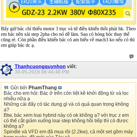
Bây giờ bác chỉ thiếu motor 3 trục và tử điều khiển thôi phải hk. Theo
em bác nên xài step 2pha cho nó dễ làm. Sau có hỏng hóc thay thế
cũng rẻ. Còn phần điều khiển bác có am hiểu về mach3 ko nếu có thì
em giúp bác dc ạ.
Thanhcuongquynhon
viết:
30-05-2019
08:44:48 PM
Gửi bởi
PhamThang
Bác cho em hỏi: Bác ở trên còn liệt kê khởi động từ và lọc
nhiễu nữa ạ
Những cái đấy có tác dụng gì và có quá quan trọng không
ạ?
Btw, bác xem loại hybrid này có ok không ạ? với trục z em
có thể cắt giảm xuống loại step không hồi tiếp thì có được
không ạ?
Spindle và VFD em đã mua rồi (2.2kw), cả một set gồm máy