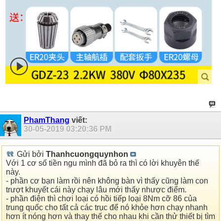
PhamThang
viết:
30-05-2019
03:20:36 PM
Gửi bởi
Thanhcuongquynhon
Với 1 cơ số tiền ngu mình đã bỏ ra thì có lời khuyên thế
này.
- phần cơ bạn làm rồi nên không bàn vì thấy cũng làm con
trượt khuyết cái này chạy lâu mới thấy nhược điểm.
- phần điện thì chơi loại có hồi tiếp loại 8Nm cỡ 86 của
trung quốc cho tất cả các trục để nó khỏe hơn chạy nhanh
hơn ít nóng hơn và thay thế cho nhau khi cần thử thiết bị tìm