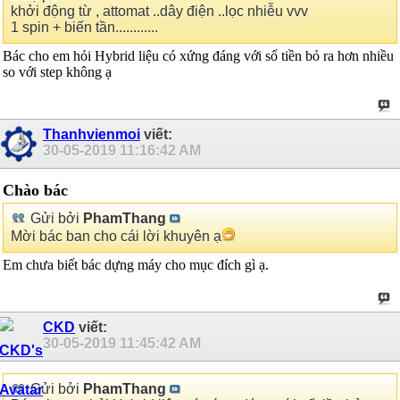
khởi động từ , attomat ..dây điện ..lọc nhiễu vvv
1 spin + biến tần............
Bác cho em hỏi Hybrid liệu có xứng đáng với số tiền bỏ ra hơn nhiều
so với step không ạ
Thanhvienmoi
viết:
30-05-2019
11:16:42 AM
Chào bác
Gửi bởi
PhamThang
Mời bác ban cho cái lời khuyên ạ
Em chưa biết bác dựng máy cho mục đích gì ạ.
CKD
viết:
30-05-2019
11:45:42 AM
Gửi bởi
PhamThang