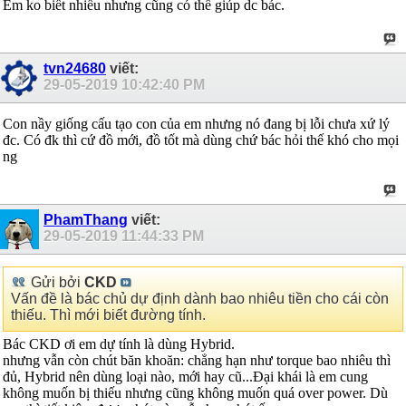
Em ko biết nhiều nhưng cũng có thể giúp dc bác.
tvn24680
viết:
29-05-2019
10:42:40 PM
Con nầy giống cấu tạo con của em nhưng nó đang bị lỗi chưa xứ lý
đc. Có đk thì cứ đồ mới, đồ tốt mà dùng chứ bác hỏi thế khó cho mọi
ng
PhamThang
viết:
29-05-2019
11:44:33 PM
Gửi bởi
CKD
Vấn đề là bác chủ dự định dành bao nhiêu tiền cho cái còn
thiếu. Thì mới biết đường tính.
Bác CKD ơi em dự tính là dùng Hybrid.
nhưng vẫn còn chút băn khoăn: chẳng hạn như torque bao nhiêu thì
đủ, Hybrid nên dùng loại nào, mới hay cũ...Đại khái là em cung
không muốn bị thiếu nhưng cũng không muốn quá over power. Dù