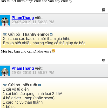
sao thì tiết kiệm được chút nào vẫn hay chút ấy
PhamThang
viết:
29-05-2019
11:54:28 PM
Gửi bởi
Thanhvienmoi
Xin chào các bác em mới tham gia hihi.
Em ko biết nhiều nhưng cũng có thể giúp dc bác.
Mời bác ban cho cái lời khuyên ạ
PhamThang
viết:
29-05-2019
11:56:57 PM
Gửi bởi
biết tuốt
1 cái vỏ tủ điên
1 cái biến áp qang minh loại 2-25A
4 bộ driver + step (hoặc sevor)
1 card nc v5 thần thánh
1 bộ pc