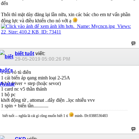
đến
Thôi thì mặt dày đăng lại lần nữa, xin các bác cho em tư vấn phần
động lực và điều khiển cho nó với ạ
biết tuốt
viết:
29-05-2019
05:00:26 PM
1 cái vỏ tủ điên
1 cái biến áp qang minh loại 2-25A
4 bộ driver + step (hoặc sevor)
1 card nc v5 thần thánh
1 bộ pc
khởi động từ , attomat ..dây điện ..lọc nhiễu vvv
1 spin + biến tần............
biết tuốt -- nghĩa là cái gì cũng muốn biết 1 tí
minh- Đt:0388536483