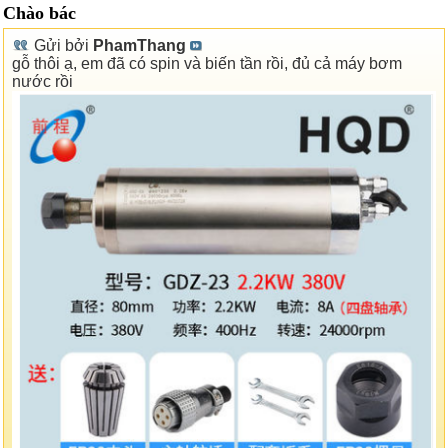
Chào bác
Gửi bởi
PhamThang
gỗ thôi ạ, em đã có spin và biến tần rồi, đủ cả máy bơm
nước rồi