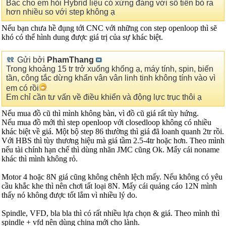
Bác cho em hỏi Hybrid liệu có xứng đáng với số tiền bỏ ra
hơn nhiều so với step không ạ
Nếu bạn chưa hề đụng tới CNC với những con step openloop thì sẽ
khó có thể hình dung được giá trị của sự khác biệt.
Gửi bởi
PhamThang
Trong khoảng 15 tr trở xuống khống ạ, máy tính, spin, biến
tần, công tắc dừng khẩn vân vân linh tinh không tính vào vì
em có rồi
Em chỉ cần tư vấn về điều khiển và động lực trục thôi ạ
Nếu mua đồ cũ thì mình không bàn, vì đồ cũ giá rất tùy hứng.
Nếu mua đồ mới thì step openloop với closedloop không có nhiều
khác biệt về giá. Một bộ step 86 thường thì giá đã loanh quanh 2tr rồi.
Với HBS thì tùy thương hiệu mà giá tầm 2.5-4tr hoặc hơn. Theo mình
nếu tài chính hạn chế thì dùng nhãn JMC cũng Ok. Mấy cái noname
khác thì mình không rỏ.
Motor 4 hoặc 8N giá cũng không chênh lệch mấy. Nếu không có yêu
cầu khắc khe thì nên chơi tất loại 8N. Mấy cái quảng cáo 12N mình
thấy nó không được tốt lắm vì nhiều lý do.
Spindle, VFD, bla bla thì có rất nhiều lựa chọn & giá. Theo mình thì
spindle + vfd nên dùng china mới cho lành.