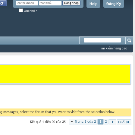
Help
Đăng Ký
Ghi nhớ?
Tìm kiếm nâng cao
ing messages, select the forum that you want to visit from the selection below.
Trang 1 của 2
1
2
Kết quả 1 đến 20 của 35
Cuối