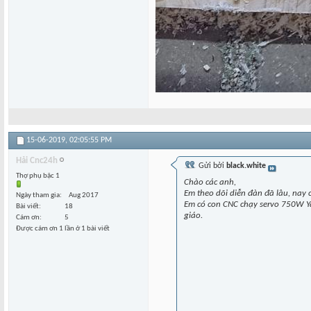
15-06-2019,
02:05:55 PM
Hải Cnc24h
Gửi bởi
black.white
Thợ phụ bậc 1
Chào các anh,
Em theo dõi diễn đàn đã lâu, nay 
Ngày tham gia
Aug 2017
Em có con CNC chạy servo 750W Ya
Bài viết
18
giáo.
Cám ơn
5
Được cám ơn 1 lần ở 1 bài viết