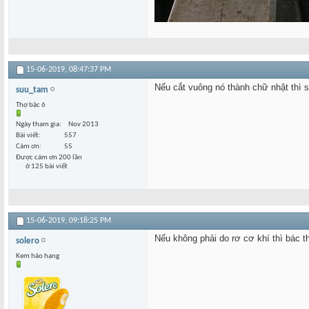
15-06-2019,
08:47:37 PM
Nếu cắt vuông nó thành chữ nhật thì s
suu_tam
Thợ bậc 6
Ngày tham gia
Nov 2013
Bài viết
557
Cám ơn
55
Được cám ơn 200 lần
ở 125 bài viết
15-06-2019,
09:18:25 PM
Nếu không phải do rơ cơ khí thì bác t
solero
Kem hảo hạng