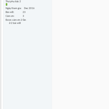
Thợ phụ bậc 2
Ngày tham gia
Dec 2016
Bài viết
23
Cám ơn
3
Được cám ơn 2 lần
ở 2 bài viết