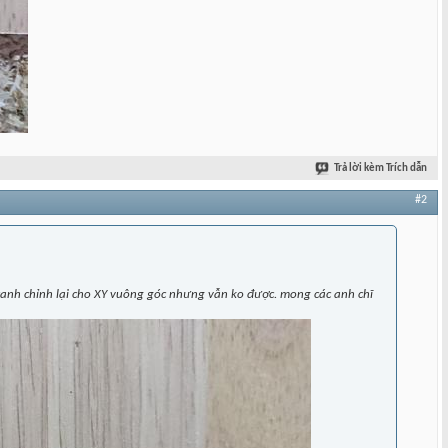
Trả lời kèm Trích dẫn
#2
 canh chỉnh lại cho XY vuông góc nhưng vẫn ko được. mong các anh chĩ