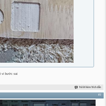
t vi bước sai
Trả lời kèm Trích dẫn
#3