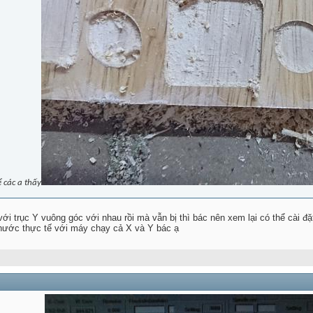
ể các a thấy
ới trục Y vuông góc với nhau rồi mà vẫn bị thì bác nên xem lại có thể cài đặ
thước thực tế với máy chạy cả X và Y bác ạ