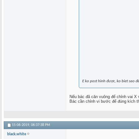
E ko post hình được, ko biet sao đ
Nếu bác đã căn vuông để chỉnh vai X v
Bác cần chỉnh vi bước để đúng kích 
15-06-2019,
06:37:38 PM
black.white