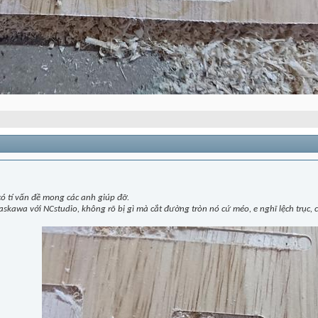
có tí vấn đề mong các anh giúp đỡ.
skawa với NCstudio, không rõ bị gì mà cắt đường tròn nó cứ méo, e nghĩ lệch trục,