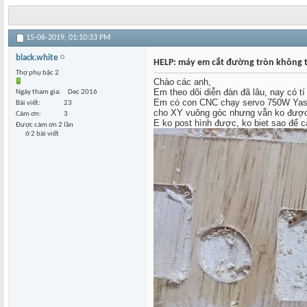
15-06-2019,
01:10:33 PM
black.white
HELP: máy em cắt đường tròn không 
Thợ phụ bậc 2
Chào các anh,
Em theo dõi diễn đàn đã lâu, nay có t
Ngày tham gia
Dec 2016
Em có con CNC chạy servo 750W Yaskaw
Bài viết
23
cho XY vuông góc nhưng vẫn ko được.
Cám ơn
3
E ko post hình được, ko biet sao để c
Được cám ơn 2 lần
ở 2 bài viết