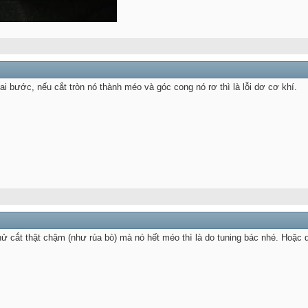
ai bước, nếu cắt tròn nó thành méo và góc cong nó rơ thì là lỗi dơ cơ khí.
hử cắt thật chậm (như rùa bò) mà nó hết méo thì là do tuning bác nhé. Hoặc 