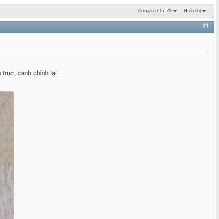
Công cụ Chủ đề
Hiển thị
#1
rục, canh chỉnh lại