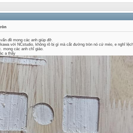
tròn
í vấn đề mong các anh giúp đỡ.
a với NCstudio, không rõ bị gì mà cắt đường tròn nó cứ méo, e nghĩ lệch t
 mong các anh chĩ giáo.
ác a thấy