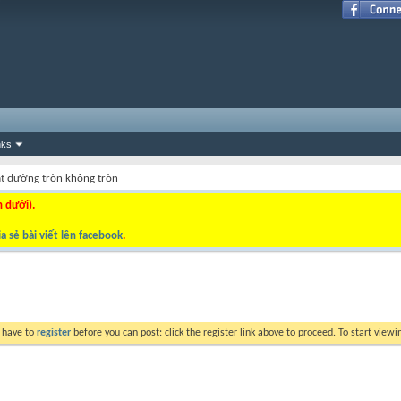
nks
t đường tròn không tròn
n dưới).
a sẻ bài viết lên facebook
.
y have to
register
before you can post: click the register link above to proceed. To start view