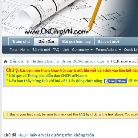
Trang chủ
Diễn đàn
Bài gửi hôm nay
Bài viết mới
Forum Home
Bài viết mới
FAQ
Lịch
Community
Forum Actions
Quick Li
Diễn đàn
Hệ thống Điện
Driver DC/AC servo motor
HELP: máy em cắ
Chú ý
: Các bạn nên tham khảo Nội quy trước khi viết bài (click vào liên kết bê
*
Nội quy và Thông báo diễn đàn CNCProVN.com
*
Nếu bạn thấy hứng thú với bài viết. Hãy dùng chức năng
để chi
If this is your first visit, be sure to check out the
FAQ
by clicking the link above. You ma
Chủ đề:
HELP: máy em cắt đường tròn không tròn