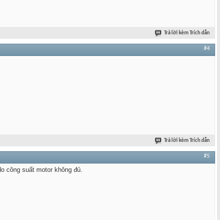
Trả lời kèm Trích dẫn
#4
Trả lời kèm Trích dẫn
#5
do công suất motor không đủ.