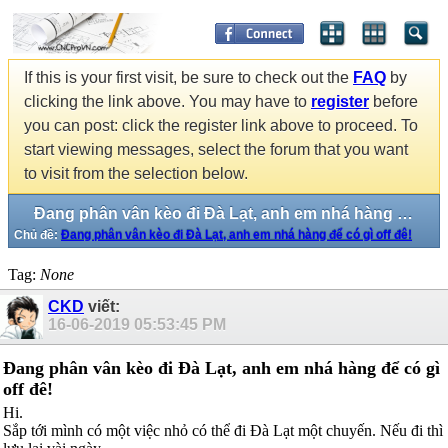
If this is your first visit, be sure to check out the
FAQ
by
clicking the link above. You may have to
register
before
you can post: click the register link above to proceed. To
start viewing messages, select the forum that you want
to visit from the selection below.
Đang phân vân kèo đi Đà Lạt, anh em nhá hàng để có gì off đê!
Chủ đề:
Đang phân vân kèo đi Đà Lạt, anh em nhá hàng để có gì off đê!
Tag:
None
CKD
viết:
16-06-2019
05:53:45 PM
Đang phân vân kèo đi Đà Lạt, anh em nhá hàng để có gì
off đê!
Hi.
Sắp tới mình có một việc nhỏ có thể đi Đà Lạt một chuyến. Nếu đi thì