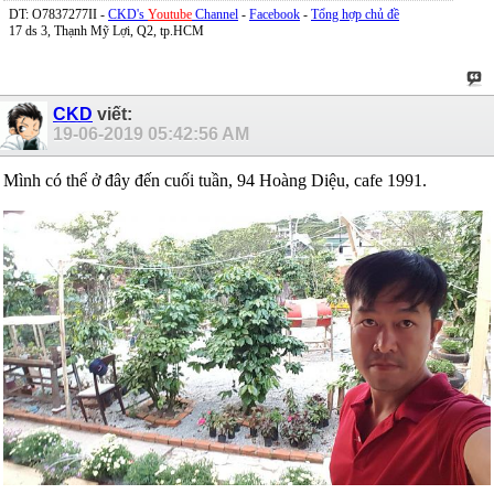
DT: O7837277II -
CKD's
Youtube
Channel
-
Facebook
-
Tổng hợp chủ đề
17 ds 3, Thạnh Mỹ Lợi, Q2, tp.HCM
CKD
viết:
19-06-2019
05:42:56 AM
Mình có thể ở đây đến cuối tuần, 94 Hoàng Diệu, cafe 1991.