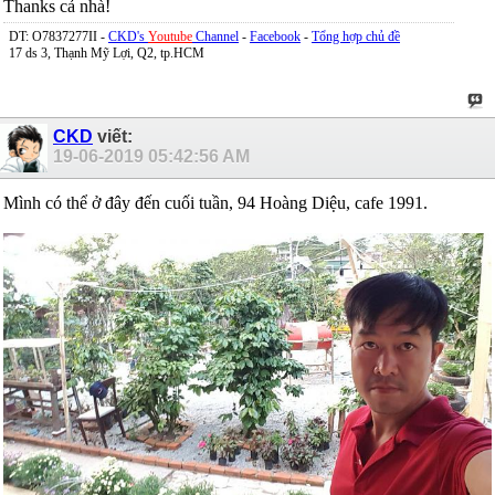
Thanks cả nhà!
DT: O7837277II -
CKD's
Youtube
Channel
-
Facebook
-
Tổng hợp chủ đề
17 ds 3, Thạnh Mỹ Lợi, Q2, tp.HCM
CKD
viết:
19-06-2019
05:42:56 AM
Mình có thể ở đây đến cuối tuần, 94 Hoàng Diệu, cafe 1991.