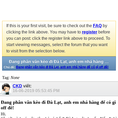
If this is your first visit, be sure to check out the
FAQ
by
clicking the link above. You may have to
register
before
you can post: click the register link above to proceed. To
start viewing messages, select the forum that you want
to visit from the selection below.
Đang phân vân kèo đi Đà Lạt, anh em nhá hàng để có gì off đê!
Chủ đề:
Đang phân vân kèo đi Đà Lạt, anh em nhá hàng để có gì off đê!
Tag:
None
CKD
viết:
16-06-2019
05:53:45 PM
Đang phân vân kèo đi Đà Lạt, anh em nhá hàng để có gì
off đê!
Hi.