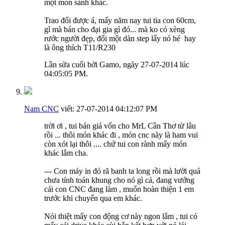
một món sành khác.
Trao đổi được á, mấy năm nay tui tia con 60cm,
gì mà bán cho đại gia gì đó... mà ko có xèng
rước người đẹp, đổi một dàn step lấy nó hé
hay
là ông thích T11/R230
Lần sửa cuối bởi Gamo, ngày 27-07-2014 lúc
04:05:05 PM
.
Nam CNC
viết:
27-07-2014
04:12:07 PM
trời ơi , tui bán giá vốn cho MrL Cần Thơ từ lâu
rồi ... thôi món khác đi , món cnc này là ham vui
còn xót lại thôi .... chứ tui con rành mấy món
khác lắm cha.
--- Con máy in đó rã banh ta long rồi mà lười quá
chưa tính toán khung cho nó gì cả, đang vướng
cái con CNC đang làm , muốn hoàn thiện 1 em
trước khi chuyển qua em khác.
Nói thiệt mấy con động cơ này ngon lắm , tui có