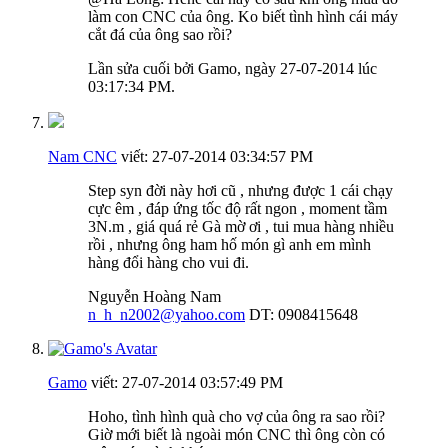
làm con CNC của ông. Ko biết tình hình cái máy
cắt đá của ông sao rồi?
Lần sửa cuối bởi Gamo, ngày 27-07-2014 lúc
03:17:34 PM
.
Nam CNC
viết:
27-07-2014
03:34:57 PM
Step syn đời này hơi cũ , nhưng được 1 cái chạy
cực êm , đáp ứng tốc độ rất ngon , moment tầm
3N.m , giá quá rẻ Gà mờ ơi , tui mua hàng nhiều
rồi , nhưng ông ham hố món gì anh em mình
hàng đổi hàng cho vui đi.
Nguyễn Hoàng Nam
n_h_n2002@yahoo.com
DT: 0908415648
Gamo
viết:
27-07-2014
03:57:49 PM
Hoho, tình hình quà cho vợ của ông ra sao rồi?
Giờ mới biết là ngoài món CNC thì ông còn có