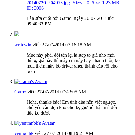
Lần sửa cuối bởi Gamo, ngày 26-07-2014 lúc
09:40:33 PM
.
writewin
viết:
27-07-2014
07:16:18 AM
Muc này phải đổi tên lại là step to giá nhỏ mới
đúng, giá này thì mấy em này bay nhanh thôi, ko
mua thêm mấy bộ driver ghép thành cặp rồi cho
ra đi
Gamo
viết:
27-07-2014
07:43:05 AM
Hehe, thanks bác! Em tính đùa nên viết ngược,
chủ yếu cần dọn kho cho lẹ, giờ hối hận mà đổi
title ko được
yentranbk
viết:
27-07-2014
08:19:21 AM