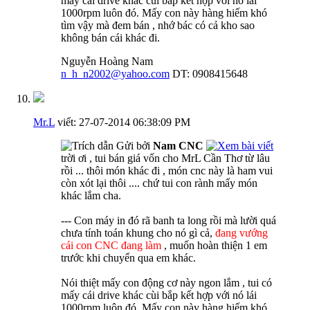
mấy cái drive khác cùi bắp kết hợp với nó lái
1000rpm luôn đó. Mấy con này hàng hiếm khó
tìm vậy mà đem bán , nhớ bác có cả kho sao
không bán cái khác đi.
Nguyễn Hoàng Nam
n_h_n2002@yahoo.com
DT: 0908415648
Mr.L
viết:
27-07-2014
06:38:09 PM
Gửi bởi
Nam CNC
trời ơi , tui bán giá vốn cho MrL Cần Thơ từ lâu
rồi ... thôi món khác đi , món cnc này là ham vui
còn xót lại thôi .... chứ tui con rành mấy món
khác lắm cha.
--- Con máy in đó rã banh ta long rồi mà lười quá
chưa tính toán khung cho nó gì cả,
đang vướng
cái con CNC đang làm
, muốn hoàn thiện 1 em
trước khi chuyển qua em khác.
Nói thiệt mấy con động cơ này ngon lắm , tui có
mấy cái drive khác cùi bắp kết hợp với nó lái
1000rpm luôn đó. Mấy con này hàng hiếm khó