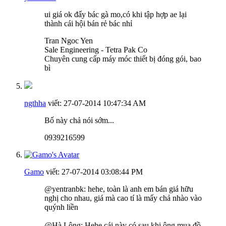
ui giá ok đấy bác gà mo,có khi tập hợp ae lại
thành cái hội bán rẻ bác nhỉ
Tran Ngoc Yen
Sale Engineering - Tetra Pak Co
Chuyên cung cấp máy móc thiết bị đóng gói, bao
bì
ngthha
viết:
27-07-2014
10:47:34 AM
Bố này chả nói sớm...
0939216599
Gamo
viết:
27-07-2014
03:08:44 PM
@yentranbk: hehe, toàn là anh em bán giá hữu
nghị cho nhau, giá mà cao tí là mấy chả nhào vào
quýnh liền
@Hà Lông: Hehe cái này có sau khi ông mua đồ