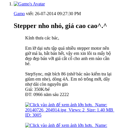
Gamo
viết:
26-07-2014
09:27:30 PM
Stepper nho nhỏ, giá cao cao^.^
Kính thưa các bác,
Em lỡ dại sưu tập quá nhiều stepper motor nên
giờ má la, bắt bán hết, vậy em xin lôi ra mấy bộ
đẹp đẹp bán với giá cắt cổ cho anh em nào cần
hé.
StepSync, mặt bích 86 (nhờ bác nào kiểm tra lại
giùm em nhe), dòng 4A. Em nó trông mới, dây
nhợ dài còn nguyên gin
Giá: 350K/bé
ĐT: 0966 năm sáu 2222