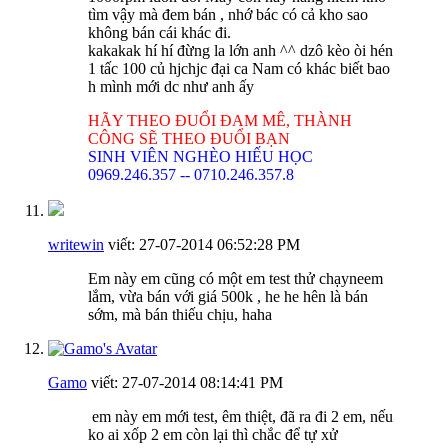
tìm vậy mà đem bán , nhớ bác có cả kho sao
không bán cái khác đi.
kakakak hí hí đừng la lớn anh ^^ dzô kèo òi hén
1 tấc 100 củ hjchjc đại ca Nam có khác biết bao
h mình mới dc như anh ấy
HÃY THEO ĐUỔI ĐAM MÊ, THÀNH
CÔNG SẼ THEO ĐUỔI BẠN
SINH VIÊN NGHÈO HIẾU HỌC
0969.246.357 -- 0710.246.357.8
writewin
viết:
27-07-2014
06:52:28 PM
Em này em cũng có một em test thử chạyneem
lắm, vừa bán với giá 500k , he he hên là bán
sớm, mà bán thiếu chịu, haha
Gamo
viết:
27-07-2014
08:14:41 PM
em này em mới test, êm thiệt, đã ra đi 2 em, nếu
ko ai xốp 2 em còn lại thì chắc để tự xử