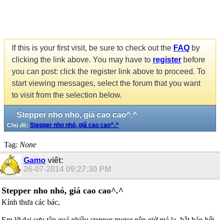
If this is your first visit, be sure to check out the
FAQ
by
clicking the link above. You may have to
register
before
you can post: click the register link above to proceed. To
start viewing messages, select the forum that you want
to visit from the selection below.
Stepper nho nhỏ, giá cao cao^.^
Chủ đề:
Stepper nho nhỏ, giá cao cao^.^
Tag:
None
Gamo
viết:
26-07-2014
09:27:30 PM
Stepper nho nhỏ, giá cao cao^.^
Kính thưa các bác,
Em lỡ dại sưu tập quá nhiều stepper motor nên giờ má la, bắt bán hết,