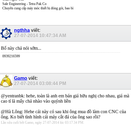
Sale Engineering - Tetra Pak Co
Chuyên cung cấp máy móc thiết bị đóng gói, bao bì
ngthha
viết:
27-07-2014
10:47:34 AM
Bố này chả nói sớm...
0939216599
Gamo
viết:
27-07-2014
03:08:44 PM
@yentranbk: hehe, toàn là anh em bán giá hữu nghị cho nhau, giá mà
cao tí là mấy chả nhào vào quýnh liền
@Hà Lông: Hehe cái này có sau khi ông mua đồ làm con CNC của
ông. Ko biết tình hình cái máy cắt đá của ông sao rồi?
Lần sửa cuối bởi Gamo, ngày 27-07-2014 lúc
03:17:34 PM
.