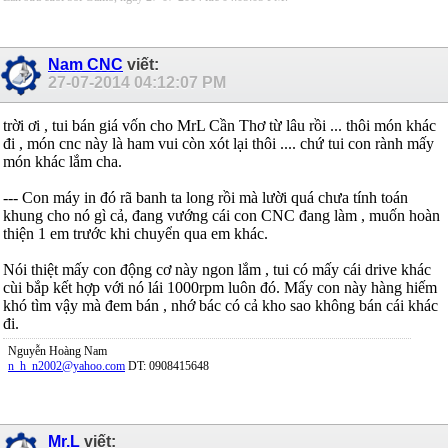
Nam CNC
viết:
27-07-2014
04:12:07 PM
trời ơi , tui bán giá vốn cho MrL Cần Thơ từ lâu rồi ... thôi món khác
đi , món cnc này là ham vui còn xót lại thôi .... chứ tui con rành mấy
món khác lắm cha.
--- Con máy in đó rã banh ta long rồi mà lười quá chưa tính toán
khung cho nó gì cả, đang vướng cái con CNC đang làm , muốn hoàn
thiện 1 em trước khi chuyển qua em khác.
Nói thiệt mấy con động cơ này ngon lắm , tui có mấy cái drive khác
cùi bắp kết hợp với nó lái 1000rpm luôn đó. Mấy con này hàng hiếm
khó tìm vậy mà đem bán , nhớ bác có cả kho sao không bán cái khác
đi.
Nguyễn Hoàng Nam
n_h_n2002@yahoo.com
DT: 0908415648
Mr.L
viết: