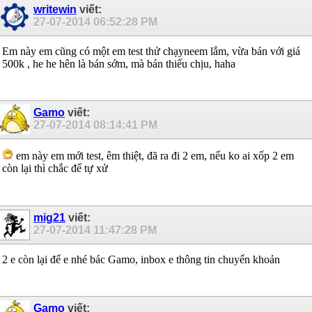
writewin
viết:
27-07-2014
06:52:28 PM
Em này em cũng có một em test thử chạyneem lắm, vừa bán với giá
500k , he he hên là bán sớm, mà bán thiếu chịu, haha
Gamo
viết:
27-07-2014
08:14:41 PM
em này em mới test, êm thiệt, đã ra đi 2 em, nếu ko ai xốp 2 em
còn lại thì chắc để tự xử
mig21
viết:
27-07-2014
11:47:28 PM
2 e còn lại để e nhé bác Gamo, inbox e thông tin chuyển khoản
Gamo
viết: