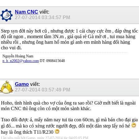
Nam CNC
viết:
27-07-2014
03:34:57 PM
Step syn đời này hơi cũ , nhưng được 1 cái chạy cực êm , đáp ứng tốc
độ rất ngon , moment tầm 3N.m , giá quá rẻ Gà mờ ơi , tui mua hàng
nhiều rồi , nhưng ông ham hố món gì anh em mình hàng đổi hàng
cho vui đi.
Nguyễn Hoàng Nam
n_h_n2002@yahoo.com
DT: 0908415648
Gamo
viết:
27-07-2014
03:57:49 PM
Hoho, tình hình quà cho vợ của ông ra sao rồi? Giờ mới biết là ngoài
món CNC thì ông còn có một món sành khác.
Trao đổi được á, mấy năm nay tui tia con 60cm, gì mà bán cho đại gia
gì đó... mà ko có xèng rước người đẹp, đổi một dàn step lấy nó hé
hay là ông thích T11/R230
Lần sửa cuối bởi Gamo, ngày 27-07-2014 lúc
04:05:05 PM
.