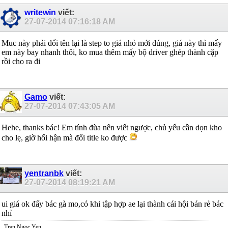
writewin
viết:
27-07-2014
07:16:18 AM
Muc này phải đổi tên lại là step to giá nhỏ mới đúng, giá này thì mấy
em này bay nhanh thôi, ko mua thêm mấy bộ driver ghép thành cặp
rồi cho ra đi
Gamo
viết:
27-07-2014
07:43:05 AM
Hehe, thanks bác! Em tính đùa nên viết ngược, chủ yếu cần dọn kho
cho lẹ, giờ hối hận mà đổi title ko được
yentranbk
viết:
27-07-2014
08:19:21 AM
ui giá ok đấy bác gà mo,có khi tập hợp ae lại thành cái hội bán rẻ bác
nhỉ
Tran Ngoc Yen