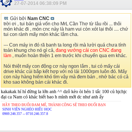
27-07-2014
06:38:09 PM
Gửi bởi
Nam CNC
trời ơi , tui bán giá vốn cho MrL Cần Thơ từ lâu rồi ... thôi
món khác đi , món cnc này là ham vui còn xót lại thôi .... chứ
tui con rành mấy món khác lắm cha.
--- Con máy in đó rã banh ta long rồi mà lười quá chưa tính
toán khung cho nó gì cả,
đang vướng cái con CNC đang
làm
, muốn hoàn thiện 1 em trước khi chuyển qua em khác.
Nói thiệt mấy con động cơ này ngon lắm , tui có mấy cái
drive khác cùi bắp kết hợp với nó lái 1000rpm luôn đó. Mấy
con này hàng hiếm khó tìm vậy mà đem bán , nhớ bác có cả
kho sao không bán cái khác đi.
kakakak hí hí đừng la lớn anh ^^ dzô kèo òi hén 1 tấc 100 củ hjchjc
đại ca Nam có khác biết bao h mình mới dc như anh ấy
HÃY THEO ĐUỔI ĐAM MÊ, THÀNH CÔNG SẼ THEO ĐUỔI BẠN
SINH VIÊN NGHÈO HIẾU HỌC
0969.246.357 -- 0710.246.357.8