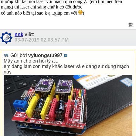
nhưng khi kết nối laser với mạch qua cổng Z- (em tìm hiều trên
mạng) thì laser chỉ sáng chứ k có đốt được
có anh nào biết tại sao k ạ ..giúp em với
(
nnk
viết:
03-07-2019
02:08:57 PM
Gửi bởi
vyluongstu997
Mấy anh cho en hỏi tý ạ ..
em đang làm con máy khắc laser và e đang sử dụng mạch
này