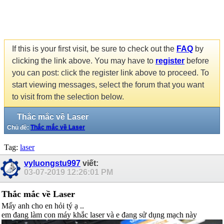
If this is your first visit, be sure to check out the
FAQ
by
clicking the link above. You may have to
register
before
you can post: click the register link above to proceed. To
start viewing messages, select the forum that you want
to visit from the selection below.
Thắc mắc về Laser
Chủ đề:
Thắc mắc về Laser
Tag:
laser
vyluongstu997
viết:
03-07-2019
12:26:01 PM
Thắc mắc về Laser
Mấy anh cho en hỏi tý ạ ..
em đang làm con máy khắc laser và e đang sử dụng mạch này