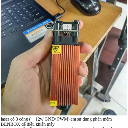
laser có 3 cổng ( + 12v/ GND/ PWM) em sử dụng phần mềm
BENBOX để điều khiển máy