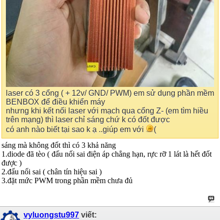
laser có 3 cổng ( + 12v/ GND/ PWM) em sử dụng phần mềm
BENBOX để điều khiển máy
nhưng khi kết nối laser với mạch qua cổng Z- (em tìm hiều
trên mạng) thì laser chỉ sáng chứ k có đốt được
có anh nào biết tại sao k ạ ..giúp em với
(
sáng mà không đốt thì có 3 khả năng
1.diode đã tèo ( đấu nối sai điện áp chẳng hạn, rực rỡ 1 lát là hết đốt
được )
2.đấu nối sai ( chân tín hiệu sai )
3.đặt mức PWM trong phần mềm chưa đủ
vyluongstu997
viết: