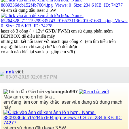
và em sử dụng đầu laser 3.5W
laser có 3 cổng ( + 12v/ GND/ PWM) em sử dụng phần mềm
BENBOX để điều khiển máy
nhưng khi kết nối laser với mạch qua cổng Z- (em tìm hiều trên
mạng) thì laser chỉ sáng chứ k có đốt được
có anh nào biết tại sao k ạ ..giúp em với
(
nnk
viết:
03-07-2019
02:08:57 PM
Gửi bởi
vyluongstu997
Mấy anh cho en hỏi tý ạ ..
em đang làm con máy khắc laser và e đang sử dụng mạch
này
và em sử dụng đầu laser 3.5W