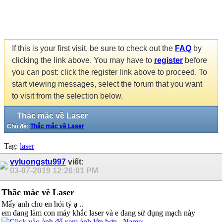
If this is your first visit, be sure to check out the
FAQ
by
clicking the link above. You may have to
register
before
you can post: click the register link above to proceed. To
start viewing messages, select the forum that you want
to visit from the selection below.
Thắc mắc về Laser
Chủ đề:
Thắc mắc về Laser
Tag:
laser
vyluongstu997
viết:
03-07-2019
12:26:01 PM
Thắc mắc về Laser
Mấy anh cho en hỏi tý ạ ..
em đang làm con máy khắc laser và e đang sử dụng mạch này