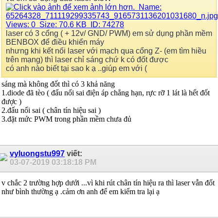
laser có 3 cổng ( + 12v/ GND/ PWM) em sử dụng phần mềm
BENBOX để điều khiển máy
nhưng khi kết nối laser với mạch qua cổng Z- (em tìm hiều
trên mạng) thì laser chỉ sáng chứ k có đốt được
có anh nào biết tại sao k ạ ..giúp em với
(
sáng mà không đốt thì có 3 khả năng
1.diode đã tèo ( đấu nối sai điện áp chẳng hạn, rực rỡ 1 lát là hết đốt
được )
2.đấu nối sai ( chân tín hiệu sai )
3.đặt mức PWM trong phần mềm chưa đủ
vyluongstu997
viết:
03-07-2019
03:18:18 PM
v chắc 2 trường hợp dưới ...vì khi rút chân tín hiệu ra thì laser vẫn đốt
như bình thường ạ .cảm ơn anh để em kiểm tra lại ạ