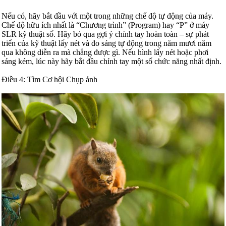
Nếu có, hãy bắt đầu với một trong những chế độ tự động của máy.
Chế độ hữu ích nhất là “Chương trình” (Program) hay “P” ở máy
SLR kỹ thuật số. Hãy bỏ qua gợi ý chỉnh tay hoàn toàn – sự phát
triển của kỹ thuật lấy nét và đo sáng tự động trong năm mươi năm
qua không diễn ra mà chẳng được gì. Nếu hình lấy nét hoặc phơi
sáng kém, lúc này hãy bắt đầu chỉnh tay một số chức năng nhất định.
Điều 4: Tìm Cơ hội Chụp ảnh