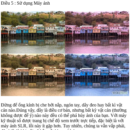
Điều 5 : Sử dụng Máy ảnh
Đừng để ống kính bị che bởi nắp, ngón tay, dây đeo hay bất kì vật
cản nào.Đúng vậy, đây là điều cơ bản, nhưng bất kỳ vật cản (thường
không được để ý) nào này đều có thể phá hủy ảnh của bạn. Với máy
kỹ thuật số được trang bị chế độ xem trước trực tiếp, đặc biệt là với
máy ảnh SLR, lỗi này ít gặp hơn. Tuy nhiên, chúng ta vẫn vấp phải,