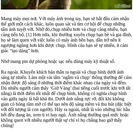
Mang máy mọi nơi. Với máy ảnh trong tay, bạn sẽ bắt đầu cảm nhận
thế giới một cách khác, luôn quan sát và tìm cơ hội để chụp những
tấm ảnh tuyệt vời. Nhờ đó,chụp nhiều hơn và chụp càng nhiều, bạn
càng tiến bộ. [1] Hơn nữa, khi thường xuyên chụp bạn bè và gia đình,
họ sẽ làm quen với việc luôn có máy ảnh bên bạn, dần trở nên ít
ngượng ngùng hơn khi được chụp. Hình của bạn sẽ tự nhiên, ít cảm
giác “tạo dáng” hơn.
Nhớ mang pin dự phòng hoặc sạc nếu dùng máy kỹ thuật số.
Ra ngoài. Khuyến khích bản thân ra ngoài và chụp hình dưới ánh
sáng tự nhiên. Làm một vài tấm ‘ngắm và chụp’ thông thường để cảm
nhận được độ sáng ở những thời điểm khác nhau của ngày và đêm.
Dù nhiều người cảm thấy ‘Giờ Vàng’ (hai tiếng cuối trước khi trời tắt
nắng) là thời điểm tốt nhất để chụp hình, không có nghĩa chụp hình
vào giữa ngày là bất khả thi. Dưới ánh nắng rực rỡ, đôi khi không
gian có bóng râm mở có thể tạo nên độ sáng mềm và thu hút (đặc biệt
với đối tượng là con người). Hãy ra ngoài, nhất là vào những lúc hầu
hết đều đang ăn, xem ti vi hay ngủ. Ánh nắng thường quá mức hoặc
không quen với nhiều người thật sự chỉ vì họ chẳng bao giờ thấy
chúng!