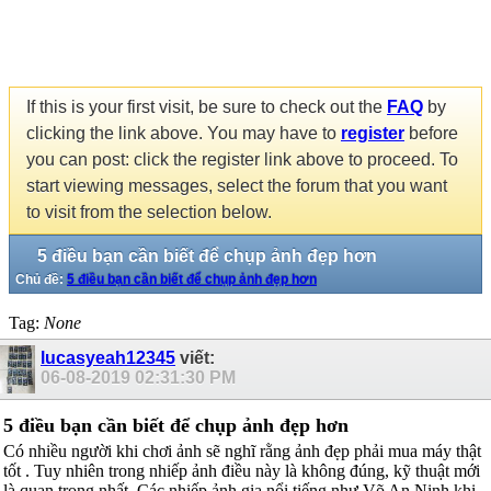
If this is your first visit, be sure to check out the
FAQ
by
clicking the link above. You may have to
register
before
you can post: click the register link above to proceed. To
start viewing messages, select the forum that you want
to visit from the selection below.
5 điều bạn cần biết để chụp ảnh đẹp hơn
Chủ đề:
5 điều bạn cần biết để chụp ảnh đẹp hơn
Tag:
None
lucasyeah12345
viết:
06-08-2019
02:31:30 PM
5 điều bạn cần biết để chụp ảnh đẹp hơn
Có nhiều người khi chơi ảnh sẽ nghĩ rằng ảnh đẹp phải mua máy thật
tốt . Tuy nhiên trong nhiếp ảnh điều này là không đúng, kỹ thuật mới
là quan trọng nhất. Các nhiếp ảnh gia nổi tiếng như Võ An Ninh khi