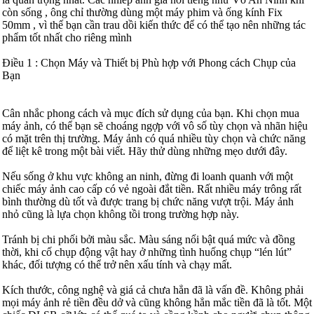
còn sống , ông chỉ thường dùng một máy phim và ống kính Fix
50mm , vì thế bạn cần trau dồi kiến thức để có thể tạo nên những tác
phẩm tốt nhất cho riêng mình
Điều 1 : Chọn Máy và Thiết bị Phù hợp với Phong cách Chụp của
Bạn
Cân nhắc phong cách và mục đích sử dụng của bạn. Khi chọn mua
máy ảnh, có thể bạn sẽ choáng ngợp với vô số tùy chọn và nhãn hiệu
có mặt trên thị trường. Máy ảnh có quá nhiều tùy chọn và chức năng
để liệt kê trong một bài viết. Hãy thử dùng những mẹo dưới đây.
Nếu sống ở khu vực không an ninh, đừng đi loanh quanh với một
chiếc máy ảnh cao cấp có vẻ ngoài đắt tiền. Rất nhiều máy trông rất
bình thường dù tốt và được trang bị chức năng vượt trội. Máy ảnh
nhỏ cũng là lựa chọn không tồi trong trường hợp này.
Tránh bị chi phối bởi màu sắc. Màu sáng nổi bật quá mức và đồng
thời, khi cố chụp động vật hay ở những tình huống chụp “lén lút”
khác, đối tượng có thể trở nên xấu tính và chạy mất.
Kích thước, công nghệ và giá cả chưa hẳn đã là vấn đề. Không phải
mọi máy ảnh rẻ tiền đều dở và cũng không hẳn mắc tiền đã là tốt. Một