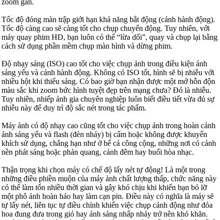
zoom gần.
Tốc độ đóng màn trập giới hạn khả năng bắt động (cảnh hành động).
Tốc độ càng cao sẽ càng tốt cho chụp chuyển động. Tuy nhiên, với
máy quay phim HD, bạn luôn có thể “lừa dối”, quay và chụp lại bằng
cách sử dụng phần mềm chụp màn hình và dừng phim.
Độ nhạy sáng (ISO) cao tốt cho việc chụp ảnh trong điều kiện ánh
sáng yếu và cảnh hành động. Không có ISO tốt, hình sẽ bị nhiễu với
nhiều hột khi thiếu sáng. Có bao giờ bạn nhận được một mớ hỗn độn
màu sắc khi zoom bức hình tuyệt đẹp trên mạng chưa? Đó là nhiễu.
Tuy nhiên, nhiếp ảnh gia chuyên nghiệp luôn biết điều tiết vừa đủ sự
nhiễu này để duy trì độ sắc nét trong tác phẩm.
Máy ảnh có độ nhạy cao cũng tốt cho việc chụp ảnh trong hoàn cảnh
ánh sáng yếu và flash (đèn nháy) bị cấm hoặc không được khuyến
khích sử dụng, chẳng hạn như ở bể cá công cộng, những nơi có cảnh
nền phát sáng hoặc phản quang, cảnh đêm hay buổi hòa nhạc.
Thận trọng khi chọn máy có chế độ lấy nét tự động! Là một trong
những điều phiền muộn của máy ảnh chất lượng thấp, chức năng này
có thể làm tốn nhiều thời gian và gây khó chịu khi khiến bạn bỏ lỡ
một phô ảnh hoàn hảo hay làm cạn pin. Điều này có nghĩa là máy sẽ
tự lấy nét, liên tục tự điều chỉnh khiến việc chụp cảnh động như đóa
hoa đung đưa trong gió hay ánh sáng nhấp nháy trở nên khó khăn.