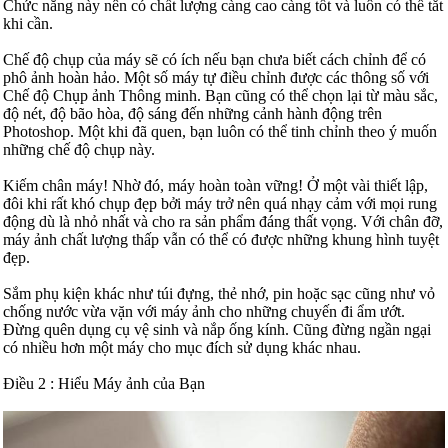
Chức năng này nên có chất lượng càng cao càng tốt và luôn có thể tắt
khi cần.
Chế độ chụp của máy sẽ có ích nếu bạn chưa biết cách chỉnh để có
phô ảnh hoàn hảo. Một số máy tự điều chỉnh được các thông số với
Chế độ Chụp ảnh Thông minh. Bạn cũng có thể chọn lại từ màu sắc,
độ nét, độ bão hòa, độ sáng đến những cảnh hành động trên
Photoshop. Một khi đã quen, bạn luôn có thể tinh chỉnh theo ý muốn
những chế độ chụp này.
Kiếm chân máy! Nhờ đó, máy hoàn toàn vững! Ở một vài thiết lập,
đôi khi rất khó chụp đẹp bởi máy trở nên quá nhạy cảm với mọi rung
động dù là nhỏ nhất và cho ra sản phẩm đáng thất vọng. Với chân đỡ,
máy ảnh chất lượng thấp vẫn có thể có được những khung hình tuyệt
đẹp.
Sắm phụ kiện khác như túi đựng, thẻ nhớ, pin hoặc sạc cũng như vỏ
chống nước vừa vặn với máy ảnh cho những chuyến đi ẩm ướt.
Đừng quên dụng cụ vệ sinh và nắp ống kính. Cũng đừng ngần ngại
có nhiều hơn một máy cho mục đích sử dụng khác nhau.
Điều 2 : Hiểu Máy ảnh của Bạn