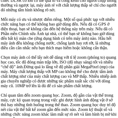
chiếc DLSR cỡ lớn có thể quá to và cồng kềnh cho người chụp thông
thường và ngược lại, máy ảnh rẻ với chất lượng thấp sẽ chỉ cho người
đó những tấm hình không rõ nét.
Mỗi máy có ưu và nhược điểm riêng. Một số quá phức tạp với nhiều
chức năng bạn có thể không bao giờ dùng đến. Nếu đã có GPS ở
điện thoại, bạn sẽ không cần đến hệ thống này trên máy. Nếu đã có
Phần mền Chỉnh sửa Ảnh tại nhà, có thể bạn sẽ không bao giờ dùng
đến bất kỳ màn che (ứng dụng hình có trên máy ảnh) nào. Hầu hết
máy ảnh đều không chống nước, chống lạnh hay rơi rớt, là những
điều cần cân nhắc nếu bạn thích mạo hiểm hoặc không cẩn thận.
Chọn máy ảnh có thể lấy nét dễ dàng với tỉ lệ zoom (phóng to) quang
học cao, tốc độ đóng màn trập lớn, ISO (độ nhạy sáng) tốt và nhiều
“chế độ” ảnh.Đừng quá lo lắng về độ phân giải MegaPixel (mp) của
máy. Máy chất lượng thấp với MP cao không thể cho được tấm ảnh
chất lượng như của máy chất lượng cao và MP thấp. Nhiều nhiếp ảnh
gia chuyên nghiệp có được những tác phẩm xuất sắc chỉ với dòng
máy cũ. 10MP trở lên là đủ để có sản phẩm chất lượng.
Chỉ quan tâm đến zoom quang học. Zoom, độ gần của vật thể trong
máy, cực kỳ quan trọng trong việc ghi được hình ảnh động vật ở sở
thú hay những tình huống trong thể thao. Zoom quang học duy trì độ
nét của vật thể bất kể zoom gần đến mức nào. Zoom kỹ thuật số và
những chức năng zoom khác làm mất sự rõ nét và làm hình bị mờ khi