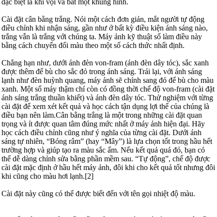
đặc biệt là khi vội vã bắt một khung hình.
Cài đặt cân bằng trắng. Nói một cách đơn giản, mắt người tự động
điều chỉnh khi nhận sáng, gần như ở bất kỳ điều kiện ánh sáng nào,
trắng vẫn là trắng với chúng ta. Máy ảnh kỹ thuật số làm điều này
bằng cách chuyển đổi màu theo một số cách thức nhất định.
Chẳng hạn như, dưới ánh đèn von-fram (ánh đèn dây tóc), sắc xanh
được thêm để bù cho sắc đỏ trong ánh sáng. Trái lại, với ánh sáng
lạnh như đèn huỳnh quang, máy ảnh sẽ chỉnh sang đỏ để bù cho màu
xanh. Một số máy thậm chí còn có đồng thời chế độ von-fram (cài đặt
ánh sáng trắng thuần khiết) và ánh đèn dây tóc. Thử nghiệm với từng
cài đặt để xem xét kết quả và học cách tận dụng lợi thế của chúng là
điều bạn nên làm.Cân bằng trắng là một trong những cài đặt quan
trọng và ít được quan tâm đúng mức nhất ở máy ảnh hiện đại. Hãy
học cách điều chỉnh cũng như ý nghĩa của từng cài đặt. Dưới ánh
sáng tự nhiên, “Bóng râm” (hay “Mây”) là lựa chọn tốt trong hầu hết
trường hợp và giúp tạo ra màu sắc ấm. Nếu kết quả quá đỏ, bạn có
thể dễ dàng chỉnh sửa bằng phần mềm sau. “Tự động”, chế độ được
cài đặt mặc định ở hầu hết máy ảnh, đôi khi cho kết quả tốt nhưng đôi
khi cũng cho màu hơi lạnh.[2]
Cài đặt này cũng có thể được biết đến với tên gọi nhiệt độ màu.