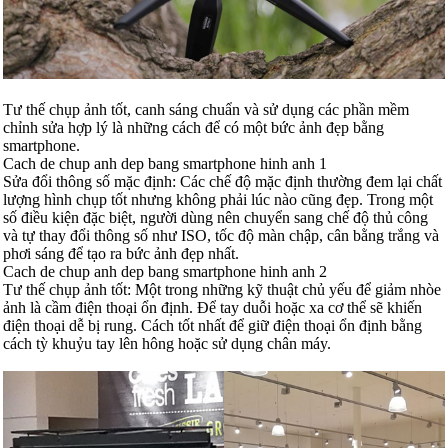
Tư thế chụp ảnh tốt, canh sáng chuẩn và sử dụng các phần mềm
chỉnh sửa hợp lý là những cách để có một bức ảnh đẹp bằng
smartphone.
Cach de chup anh dep bang smartphone hinh anh 1
Sửa đổi thông số mặc định: Các chế độ mặc định thường đem lại chất
lượng hình chụp tốt nhưng không phải lúc nào cũng đẹp. Trong một
số điều kiện đặc biệt, người dùng nên chuyển sang chế độ thủ công
và tự thay đổi thông số như ISO, tốc độ màn chập, cân bằng trắng và
phơi sáng để tạo ra bức ảnh đẹp nhất.
Cach de chup anh dep bang smartphone hinh anh 2
Tư thế chụp ảnh tốt: Một trong những kỹ thuật chủ yếu để giảm nhòe
ảnh là cầm điện thoại ổn định. Để tay duỗi hoặc xa cơ thể sẽ khiến
điện thoại dễ bị rung. Cách tốt nhất để giữ điện thoại ổn định bằng
cách tỳ khuỷu tay lên hông hoặc sử dụng chân máy.