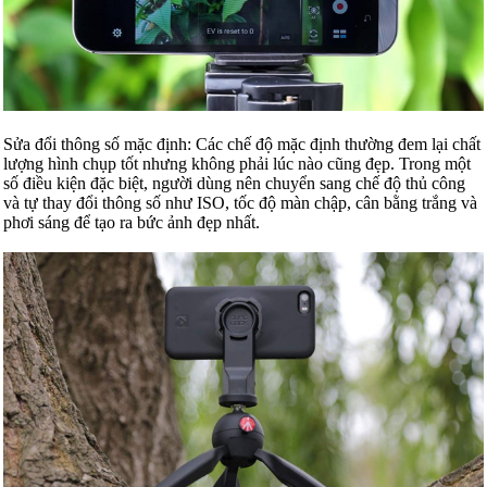
Sửa đổi thông số mặc định: Các chế độ mặc định thường đem lại chất
lượng hình chụp tốt nhưng không phải lúc nào cũng đẹp. Trong một
số điều kiện đặc biệt, người dùng nên chuyển sang chế độ thủ công
và tự thay đổi thông số như ISO, tốc độ màn chập, cân bằng trắng và
phơi sáng để tạo ra bức ảnh đẹp nhất.