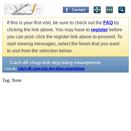
If this is your first visit, be sure to check out the
FAQ
by
clicking the link above. You may have to
register
before
you can post: click the register link above to proceed. To
start viewing messages, select the forum that you want
to visit from the selection below.
Cách để chụp ảnh đẹp bằng smartphone
Chủ đề:
Cách để chụp ảnh đẹp bằng smartphone
Tag:
None