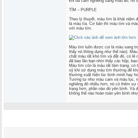
khi da cam nghiêng sang màu đỏ, nó t
TÍM – PURPLE
Theo lý thuyết, màu tím là khái niệm
là màu tía. Cơ bản thì màu tím và mà
với màu tím.
Màu tím luôn được coi là màu sang tr
thấy nó thông dụng như thế nào). Màu 
chất màu rất khó tìm và đắt đỏ, có lẽ
đã bao lần bạn nhìn thấy các hộp, ba
Màu tím còn là màu rất tâm trạng, có
sỹ khi sử dụng màu tím thường để kh
thường xuất hiện lúc bình minh hay h
Tương tự như màu cam và màu lục, mà
nghiêng đỏ nhiều hơn, nó có thêm sự 
trạng hơn, phần nào đó yên bình. Và 
không thể nào hoàn toàn yên bình nh