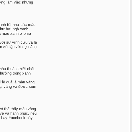
ợng làm việc nhưng
xanh tốt như các màu
như hơi ngả xanh.
à màu xanh ở phía
với sự vĩnh cửu và là
n đối lập với sự năng
àu thuần khiết nhất
thường trông xanh
. Hệ quả là màu vàng
oại vàng và được xem
 có thể thấy màu vàng
 vẻ và hạnh phúc, nếu
o hay Facebook bây