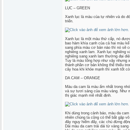
LỤC – GREEN
Xanh lục là màu của tự nhiên và do đó
triển.
Xanh lục là một màu thứ cấp, nó được
bao hàm khía cạnh của cả hai màu kể 
sang phía màu cơ bản nào thì nó sẽ c
nghiêng xanh lam. Xanh lục nghiêng v
nghiêng sang xanh lam thường đại diệ
Tuy là màu tổng hợp như vậy nhưng x
thành phần cơ bản không thể thiếu tro
cây hoa khi khỏe mạnh thì xanh tốt c
DA CAM – ORANGE
Màu da cam là màu ấm nhất trong nh
và sự tươi sáng của màu vàng. Như mộ
thị giác mạnh mẽ nhất định.
Khi dùng trong cảnh báo, màu da cam 
nhiên chúng ta cũng có thể bắt gặp v
đây nguy hiểm đấy, các chú đừng độn
Dải màu da cam trải dài từ vàng sang