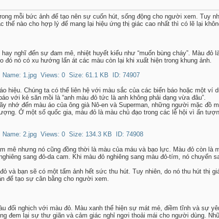
trong mỗi bức ảnh để tạo nên sự cuốn hút, sống động cho người xem. Tuy n
 thế nào cho hợp lý để mang lại hiệu ứng thị giác cao nhất thì có lẽ lại kh
 hay nghĩ đến sự đam mê, nhiệt huyết kiểu như “muốn bùng cháy”. Màu đỏ l
do đó nó có xu hướng lấn át các màu còn lại khi xuất hiện trong khung ảnh.
 hiệu. Chúng ta có thể liên hệ với màu sắc của các biển báo hoặc một ví dụ
áo với kẻ săn mồi là “anh màu đỏ tức là anh không phải dạng vừa đâu”.
hãy nhớ đến màu áo của ông già Nô-en và Superman, những người mặc đồ m
g lượng. Ở một số quốc gia, màu đỏ là màu chủ đạo trong các lễ hội vì ấn tư
m mê nhưng nó cũng đồng thời là màu của máu và bạo lực. Màu đỏ còn là 
 nghiêng sang đỏ-da cam. Khi màu đỏ nghiêng sang màu đỏ-tím, nó chuyển s
ỏ và bạn sẽ có một tấm ảnh hết sức thu hút. Tuy nhiên, do nó thu hút thị 
ận để tạo sự cân bằng cho người xem.
u đối nghịch với màu đỏ. Màu xanh thể hiện sự mát mẻ, điềm tĩnh và sự yê
 đem lại sự thư giãn và cảm giác nghỉ ngơi thoải mái cho người dùng. Nh