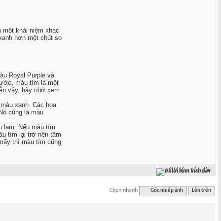
n một khái niệm khác
 xanh hơn một chút so
màu Royal Purple và
rước, màu tím là một
 vẫn vậy, hãy nhớ xem
a màu xanh. Các họa
Nó cũng là màu
h lam. Nếu màu tím
u tím lại trở nên tâm
mấy thì màu tím cũng
Trả lời kèm Trích dẫn
Chọn nhanh
Góc nhiếp ảnh
Lên trên