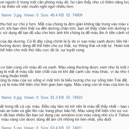
con người ở trong một căn phòng màu đỏ, họ cảm thấy như có thêm năng lư
lại thiên về việc muốn nghỉ ngơi nhiều hơn.
thu hút sự chú ý hơn. Mắt của chúng ta đơn giản không tập trung vào màu 
h; khi bạn nhìn thật xa đến đường chân trời, bạn sẽ thấy chân trời dường 
c sử dụng để tạo độ sâu cho bức ảnh khi chúng ta để màu ấm ở tiền cảnh v
của đại dương. Có lẽ đây cũng chính là lý do vì sao màu xanh được liên hệ 
ường được dùng để thể hiện cho sự thật, sự thông thái và trật tự. Hoàn toà
ể hiện cho một thứ tiêu cực đó là: sự tuyệt vọng.
 cơ bản cùng với màu đỏ và xanh. Màu vàng thường được xem như là một m
g bị mất đi màu sắc bản chất của nó khi đặt cạnh các màu khác, ví dụ như 
vàng thuần khiết.
ũng là màu của sự sống vì mặt trời là biểu tượng cho sự sống trên Trái đất
 và là màu thể hiện cho thời gian ban ngày. Màu vàng còn là màu của kim l
ất trong tất cả các màu. Điều này làm nó trở nên là màu dễ thấy nhất – bạn
áo an toàn và gắn lên các trang phục bảo hộ. Màu vàng thể hiện cho sự vui
em đã bao nhiêu lần bạn sử dụng các emotion icon màu vàng nhỏ xíu ở Yaho
ệm màu vàng còn được dùng để ám chỉ những kẻ hèn nhát, yếu đuối