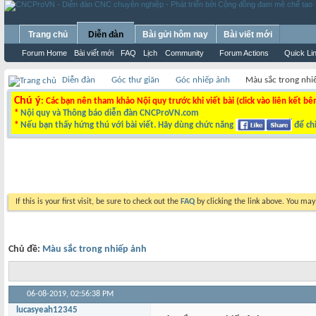
Trang chủ
Diễn đàn
Bài gửi hôm nay
Bài viết mới
Forum Home
Bài viết mới
FAQ
Lịch
Community
Forum Actions
Quick Li
Diễn đàn
Góc thư giãn
Góc nhiếp ảnh
Màu sắc trong nhi
Chú ý
: Các bạn nên tham khảo Nội quy trước khi viết bài (click vào liên kết bê
*
Nội quy và Thông báo diễn đàn CNCProVN.com
*
Nếu bạn thấy hứng thú với bài viết. Hãy dùng chức năng
để chi
If this is your first visit, be sure to check out the
FAQ
by clicking the link above. You ma
Chủ đề:
Màu sắc trong nhiếp ảnh
06-08-2019,
02:56:38 PM
lucasyeah12345