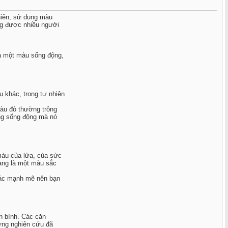
hiên, sử dụng màu
ông được nhiều người
à một màu sống động,
 khác, trong tự nhiên
àu đỏ thường trông
ợng sống động mà nó
màu của lửa, của sức
ang là một màu sắc
giác mạnh mẽ nên bạn
n bình. Các căn
ững nghiên cứu đã