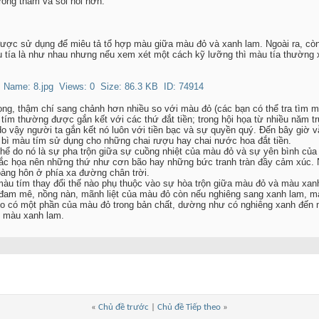
rông thắm và sôi nổi hơn.
 được sử dụng để miêu tả tổ hợp màu giữa màu đỏ và xanh lam. Ngoài ra, cò
u tía là như nhau nhưng nếu xem xét một cách kỹ lưỡng thì màu tía thường
ọng, thậm chí sang chảnh hơn nhiều so với màu đỏ (các bạn có thể tra tìm 
tím thường được gắn kết với các thứ đắt tiền; trong hội họa từ nhiều năm t
 do vậy người ta gắn kết nó luôn với tiền bạc và sự quyền quý. Đến bây giờ
o bì màu tím sử dụng cho những chai rượu hay chai nước hoa đắt tiền.
 thể do nó là sự pha trộn giữa sự cuồng nhiệt của màu đỏ và sự yên bình củ
ắc họa nên những thứ như cơn bão hay những bức tranh tràn đầy cảm xúc. 
oàng hôn ở phía xa đường chân trời.
u tím thay đổi thế nào phụ thuộc vào sự hòa trộn giữa màu đỏ và màu xan
đam mê, nồng nàn, mãnh liệt của màu đỏ còn nếu nghiêng sang xanh lam, mà
do có một phần của màu đỏ trong bản chất, dường như có nghiêng xanh đến 
ư màu xanh lam.
«
Chủ đề trước
|
Chủ đề Tiếp theo
»