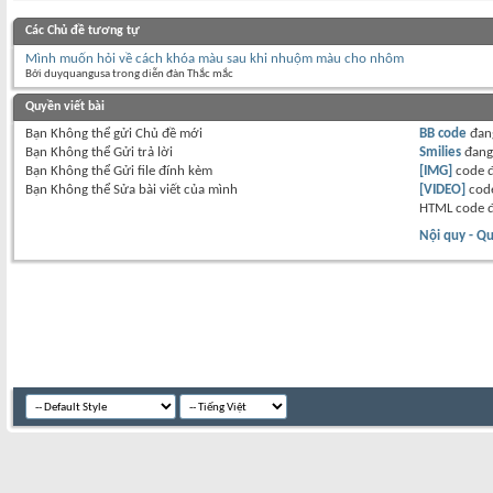
Các Chủ đề tương tự
Mình muốn hỏi về cách khóa màu sau khi nhuộm màu cho nhôm
Bởi duyquangusa trong diễn đàn Thắc mắc
Quyền viết bài
Bạn
Không thể
gửi Chủ đề mới
BB code
đan
Bạn
Không thể
Gửi trả lời
Smilies
đan
Bạn
Không thể
Gửi file đính kèm
[IMG]
code 
Bạn
Không thể
Sửa bài viết của mình
[VIDEO]
code
HTML code 
Nội quy - Qu