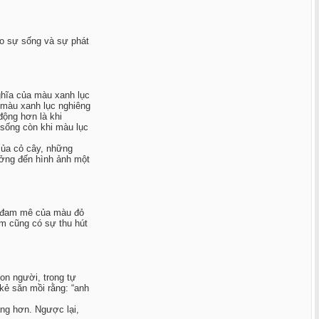
ho sự sống và sự phát
ghĩa của màu xanh lục
 màu xanh lục nghiêng
ộng hơn là khi
 sống còn khi màu lục
của cỏ cây, những
ưởng đến hình ảnh một
ự đam mê của màu đỏ
m cũng có sự thu hút
on người, trong tự
kẻ săn mồi rằng: “anh
áng hơn. Ngược lại,