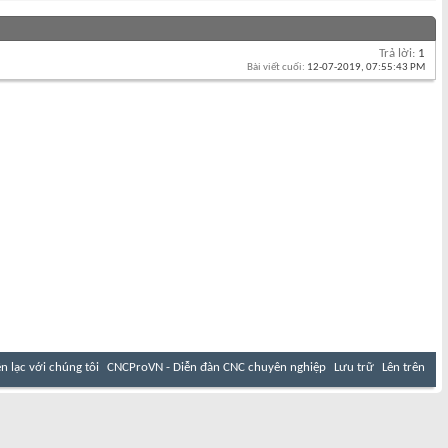
Trả lời:
1
Bài viết cuối:
12-07-2019,
07:55:43 PM
ên lạc với chúng tôi
CNCProVN - Diễn đàn CNC chuyên nghiệp
Lưu trữ
Lên trên