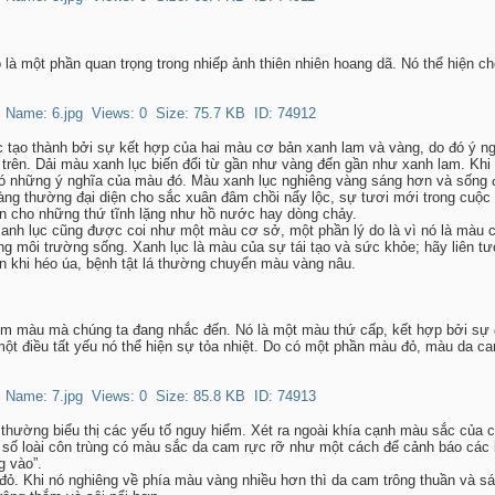
 là một phần quan trọng trong nhiếp ảnh thiên nhiên hoang dã. Nó thể hiện c
 tạo thành bởi sự kết hợp của hai màu cơ bản xanh lam và vàng, do đó ý n
trên. Dải màu xanh lục biến đổi từ gần như vàng đến gần như xanh lam. Khi
ó những ý nghĩa của màu đó. Màu xanh lục nghiêng vàng sáng hơn và sống đ
àng thường đại diện cho sắc xuân đâm chồi nẩy lộc, sự tươi mới trong cuộc
n cho những thứ tĩnh lặng như hồ nước hay dòng chảy.
anh lục cũng được coi như một màu cơ sở, một phần lý do là vì nó là màu 
ng môi trường sống. Xanh lục là màu của sự tái tạo và sức khỏe; hãy liên t
òn khi héo úa, bệnh tật lá thường chuyển màu vàng nâu.
óm màu mà chúng ta đang nhắc đến. Nó là một màu thứ cấp, kết hợp bởi s
t điều tất yếu nó thể hiện sự tỏa nhiệt. Do có một phần màu đỏ, màu da ca
thường biểu thị các yếu tố nguy hiểm. Xét ra ngoài khía cạnh màu sắc của c
ô số loài côn trùng có màu sắc da cam rực rỡ như một cách để cảnh báo các 
g vào”.
 đỏ. Khi nó nghiêng về phía màu vàng nhiều hơn thì da cam trông thuần và s