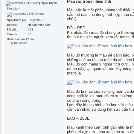
Màu sắc trong nhiếp ảnh
Thợ bậc 4
Màu sắc là một phần không thể thiếu 
sắc thế nào cho đúng, kết hợp màu sắc
chú ý.
Ngày tham gia
Aug 2019
Đang ở
Hồ Chí Minh City
ĐỎ – RED
Bài viết
111
Khi nhắc đến màu đỏ chúng ta thường
Cám ơn
36
thu hút thị giác người xem rất mạnh, 
Được cám ơn 12 lần
ở 10 bài viết
Màu đỏ thường là màu để cảnh báo, báo
những chú bọ rùa có màu đỏ để cảnh b
Màu đỏ còn mang ý nghĩa tích cực , 
rất tin cậy, lạc quan và tràn đầy năn
mang lại.
Màu đỏ là màu của sự lãng mạn và đa
nóng nhất là khi màu đỏ có xu hướng
có phần sang trọng.
Làm đầy khung hình của bạn với màu đ
cần cân nhắc sử dụng hết sức cẩn th
LAM – BLUE
Màu xanh theo cảm tính gần như là mà
phòng được sơn màu xanh có xu hướng