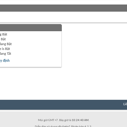
g
Bật
g
Bật
đang
Bật
 is
Bật
đang
Tắt
y định
Li
Múi giờ GMT +7. Bây giờ là
10:24:40 AM
.
Diễn đàn sử dụng vBulletin® Phiên bản 4.2.3.