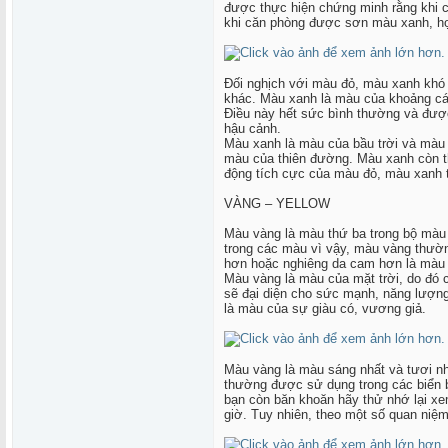
được thực hiện chứng minh rằng khi 
khi căn phòng được sơn màu xanh, họ 
Đối nghịch với màu đỏ, màu xanh khó 
khác. Màu xanh là màu của khoảng các
Điều này hết sức bình thường và đượ
hậu cảnh.
Màu xanh là màu của bầu trời và màu 
màu của thiên đường. Màu xanh còn th
động tích cực của màu đỏ, màu xanh th
VÀNG – YELLOW
Màu vàng là màu thứ ba trong bộ màu
trong các màu vì vậy, màu vàng thườn
hơn hoặc nghiêng da cam hơn là màu 
Màu vàng là màu của mặt trời, do đó c
sẽ đại diện cho sức mạnh, năng lượng
là màu của sự giàu có, vương giả.
Màu vàng là màu sáng nhất và tươi nh
thường được sử dụng trong các biển b
bạn còn băn khoăn hãy thử nhớ lại x
giờ. Tuy nhiên, theo một số quan ni