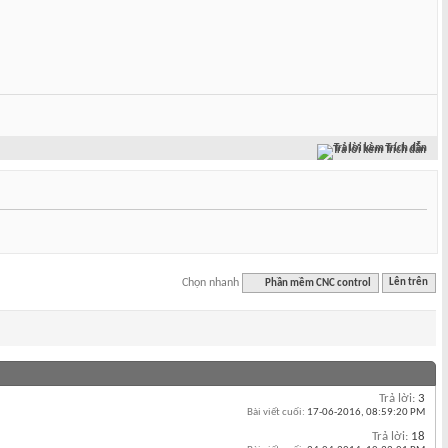
Trả lời kèm Trích dẫn
Chọn nhanh
Phần mềm CNC control
Lên trên
Trả lời:
3
Bài viết cuối:
17-06-2016,
08:59:20 PM
Trả lời:
18