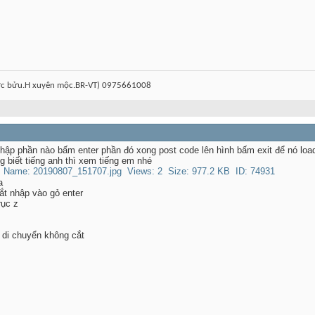
ước bửu.H xuyên mộc.BR-VT) 0975661008
hập phần nào bấm enter phần đó xong post code lên hình bấm exit để nó loa
 biết tiếng anh thì xem tiếng em nhé
a
ắt nhập vào gỏ enter
rục z
i di chuyển không cắt