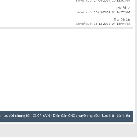
Bài viết cuối:
24-04-2014,
10:32:01 PM
Trả lời:
7
Bài viết cuối:
16-01-2014,
03:16:29 PM
Trả lời:
16
Bài viết cuối:
16-12-2013,
04:16:44 PM
ên lạc với chúng tôi
CNCProVN - Diễn đàn CNC chuyên nghiệp
Lưu trữ
Lên trên