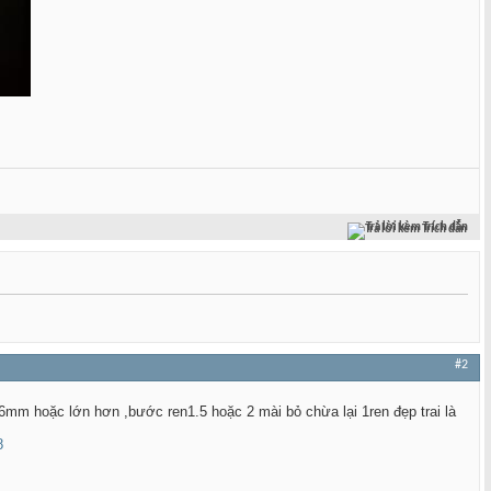
Trả lời kèm Trích dẫn
#2
6mm hoặc lớn hơn ,bước ren1.5 hoặc 2 mài bỏ chừa lại 1ren đẹp trai là