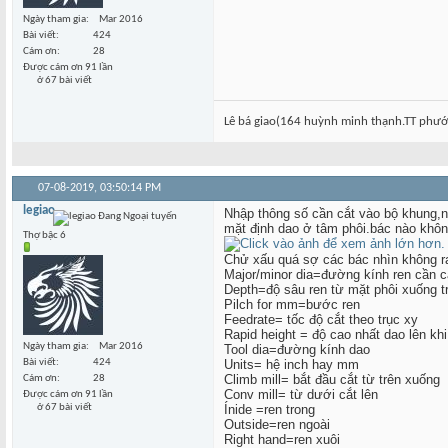
Ngày tham gia
Mar 2016
Bài viết
424
Cám ơn
28
Được cám ơn 91 lần
ở 67 bài viết
Lê bá giao(164 huỳnh minh thạnh.TT ph
07-08-2019,
03:50:14 PM
legiao
Nhập thông số cần cắt vào bộ khung,n
mặt định dao ở tâm phôi.bác nào không
Thợ bậc 6
Chử xấu quá sợ các bác nhìn không r
Major/minor dia=đường kính ren cần c
Depth=độ sâu ren từ mặt phôi xuống t
Pilch for mm=bước ren
Feedrate= tốc độ cắt theo trục xy
Rapid height = độ cao nhất dao lên kh
Ngày tham gia
Mar 2016
Tool dia=đường kính dao
Units= hệ inch hay mm
Bài viết
424
Climb mill= bắt đầu cắt từ trên xuống
Cám ơn
28
Conv mill= từ dưới cắt lên
Được cám ơn 91 lần
Ínide =ren trong
ở 67 bài viết
Outside=ren ngoài
Right hand=ren xuôi