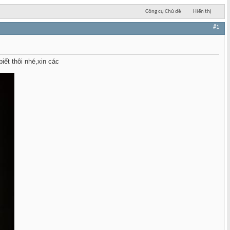
Công cụ Chủ đề
Hiển thị
#1
ết thôi nhé,xin các