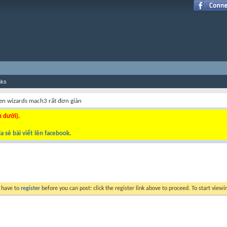
nks
en wizards mach3 rất đơn giản
n dưới).
a sẻ bài viết lên facebook
.
y have to
register
before you can post: click the register link above to proceed. To start view