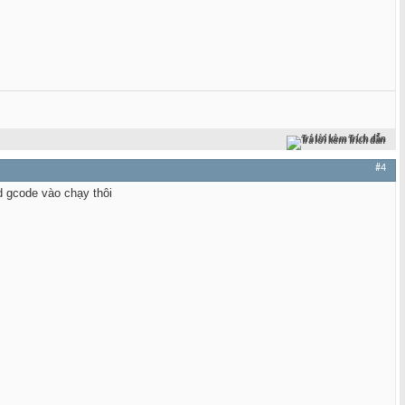
Trả lời kèm Trích dẫn
#4
d gcode vào chạy thôi