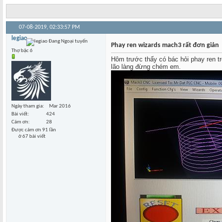
07-08-2019,
02:33:57 PM
legiao
Phay ren wizards mach3 rất đơn giản
Thợ bậc 6
Hôm trước thấy có bác hỏi phay ren tr
lão làng đừng chém em.
Ngày tham gia
Mar 2016
Bài viết
424
Cám ơn
28
Được cám ơn 91 lần
ở 67 bài viết