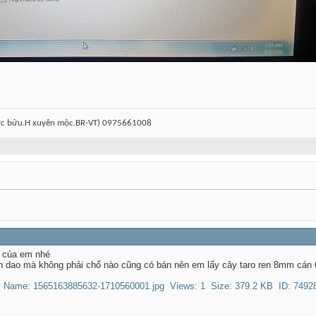
ước bửu.H xuyên mộc.BR-VT) 0975661008
h của em nhé
on dao mà không phải chổ nào cũng có bán nên em lấy cây taro ren 8mm cán 