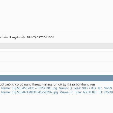
ước bửu.H xuyên mộc.BR-VT) 0975661008
ột xuống có cô nàng thread milling run cô ấy thì ra bộ khung ren