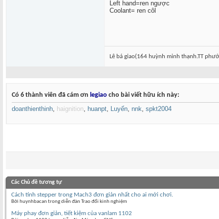
Left hand=ren ngược
Coolant= ren côl
Lê bá giao(164 huỳnh minh thạnh.TT ph
Có 6 thành viên đã cám ơn
legiao
cho bài viết hữu ích này:
doanthienthinh
,
haignition
,
huanpt
,
Luyến
,
nnk
,
spkt2004
Các Chủ đề tương tự
Cách tính stepper trong Mach3 đơn giản nhất cho ai mới chơi.
Bởi huynhbacan trong diễn đàn Trao đổi kinh nghiệm
Máy phay đơn giản, tiết kiệm của vanlam 1102