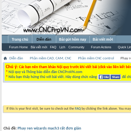
Trang chủ
Diễn đàn
Bài gửi hôm nay
Bài viết mới
Forum Home
Bài viết mới
FAQ
Lịch
Community
Forum Actions
Quick Li
Diễn đàn
Phần mềm CAD, CAM, CNC
Phần mềm CNC control
Phay r
Chú ý
: Các bạn nên tham khảo Nội quy trước khi viết bài (click vào liên kết bê
*
Nội quy và Thông báo diễn đàn CNCProVN.com
*
Nếu bạn thấy hứng thú với bài viết. Hãy dùng chức năng
để chi
If this is your first visit, be sure to check out the
FAQ
by clicking the link above. You ma
Chủ đề:
Phay ren wizards mach3 rất đơn giản