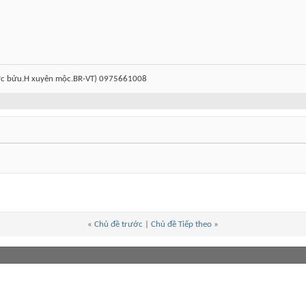
ước bửu.H xuyên mộc.BR-VT) 0975661008
«
Chủ đề trước
|
Chủ đề Tiếp theo
»