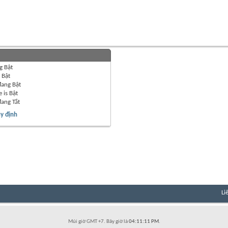
g
Bật
g
Bật
đang
Bật
 is
Bật
đang
Tắt
y định
Li
Múi giờ GMT +7. Bây giờ là
04:11:11 PM
.