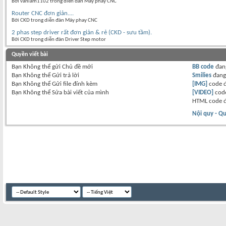
Bởi vanlam1102 trong diễn đàn Máy phay CNC
Router CNC đơn giản....
Bởi CKD trong diễn đàn Máy phay CNC
2 phas step driver rất đơn giản & rẻ (CKD - sưu tầm).
Bởi CKD trong diễn đàn Driver Step motor
Quyền viết bài
Bạn
Không thể
gửi Chủ đề mới
BB code
đan
Bạn
Không thể
Gửi trả lời
Smilies
đan
Bạn
Không thể
Gửi file đính kèm
[IMG]
code 
Bạn
Không thể
Sửa bài viết của mình
[VIDEO]
code
HTML code 
Nội quy - Qu