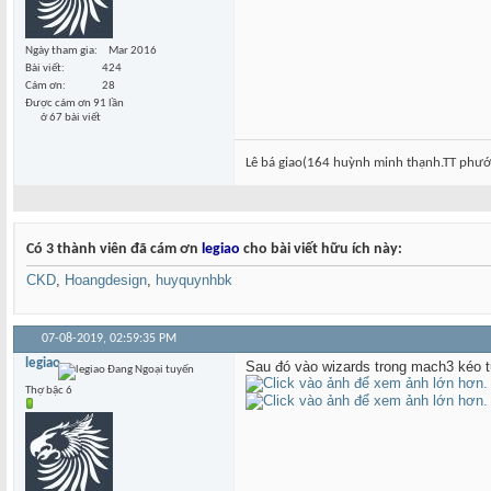
Ngày tham gia
Mar 2016
Bài viết
424
Cám ơn
28
Được cám ơn 91 lần
ở 67 bài viết
Lê bá giao(164 huỳnh minh thạnh.TT ph
Có 3 thành viên đã cám ơn
legiao
cho bài viết hữu ích này:
CKD
,
Hoangdesign
,
huyquynhbk
07-08-2019,
02:59:35 PM
legiao
Sau đó vào wizards trong mach3 kéo tu
Thợ bậc 6