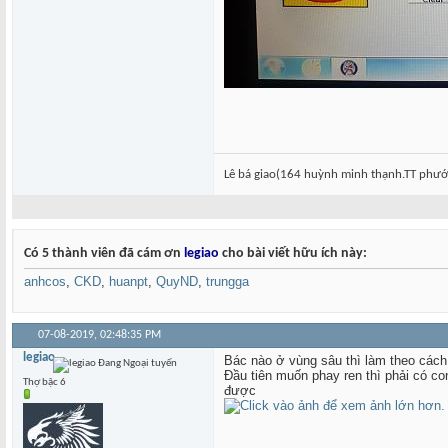
Lê bá giao(164 huỳnh minh thạnh.TT ph
Có 5 thành viên đã cám ơn
legiao
cho bài viết hữu ích này:
anhcos
,
CKD
,
huanpt
,
QuyND
,
trungga
07-08-2019,
02:48:35 PM
legiao
Bác nào ở vùng sâu thì làm theo các
Đầu tiên muốn phay ren thì phải có c
Thợ bậc 6
được