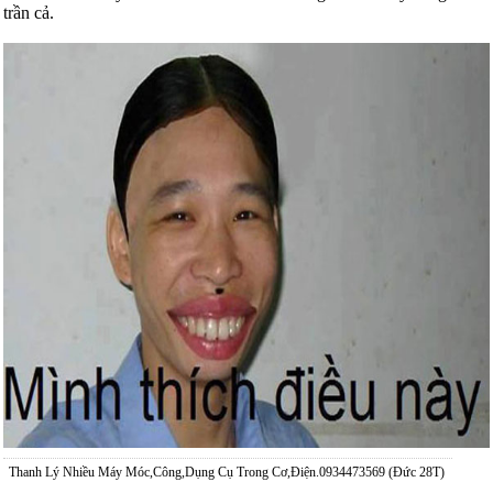
trần cả.
Thanh Lý Nhiều Máy Móc,Công,Dụng Cụ Trong Cơ,Điện.0934473569 (Đức 28T)