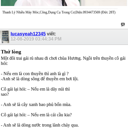
Thanh Lý Nhiều Máy Móc,Công,Dụng Cụ Trong Cơ,Điện.0934473569 (Đức 28T)
lucasyeah12345
viết:
12-08-2019
03:44:34 PM
Thử lòng
Một đôi trai gái rủ nhau đi chơi chùa Hương. Ngồi trên thuyền cô gái
hỏi:
- Nếu em là con thuyền thì anh là gì ?
-Anh sẽ là dòng sông để thuyền em bơi lội.
Cô gái lại hỏi: – Nếu em là dãy núi thì
sao?
- Anh sẽ là cây xanh bao phủ bốn mùa.
Cô gái lại hỏi: – Nếu em là cái cầu kia?
- Anh sẽ là dòng nước trong lành chảy qua.