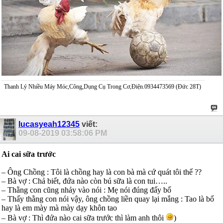
Thanh Lý Nhiều Máy Móc,Công,Dụng Cụ Trong Cơ,Điện.0934473569 (Đức 28T)
lucasyeah12345
viết:
09-08-2019
03:58:06 PM
Ai cai sữa trước
– Ông Chồng : Tôi là chồng hay là con bà mà cứ quát tôi thế ??
– Bà vợ : Chả biết, đứa nào còn bú sữa là con tui…..
– Thằng con cũng nhảy vào nói : Mẹ nói đúng đấy bố
– Thấy thằng con nói vậy, ông chồng liền quay lại mắng : Tao là bố
hay là em mày mà mày dạy khôn tao
– Bà vợ : Thì đứa nào cai sữa trước thì làm anh thôi
)