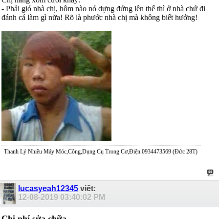
- Phải gió nhà chị, hôm nào nó dựng đứng lên thế thì ở nhà chứ đi
đánh cá làm gì nữa! Rõ là phước nhà chị mà không biết hưởng!
Thanh Lý Nhiều Máy Móc,Công,Dụng Cụ Trong Cơ,Điện.0934473569 (Đức 28T)
lucasyeah12345
viết:
12-08-2019
03:40:02 PM
Chi phí sửa chữa