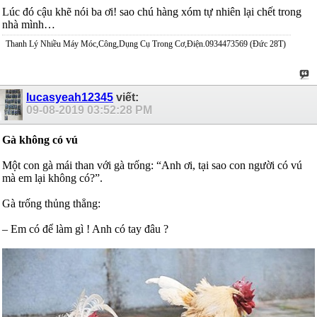
Lúc đó cậu khẽ nói ba ơi! sao chú hàng xóm tự nhiên lại chết trong
nhà mình…
Thanh Lý Nhiều Máy Móc,Công,Dụng Cụ Trong Cơ,Điện.0934473569 (Đức 28T)
lucasyeah12345
viết:
09-08-2019
03:52:28 PM
Gà không có vú
Một con gà mái than với gà trống: “Anh ơi, tại sao con người có vú
mà em lại không có?”.
Gà trống thủng thẳng:
– Em có để làm gì ! Anh có tay đâu ?