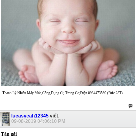
Thanh Lý Nhiều Máy Móc,Công,Dụng Cụ Trong Cơ,Điện.0934473569 (Đức 28T)
lucasyeah12345
viết:
09-08-2019
04:06:10 PM
Tán gái