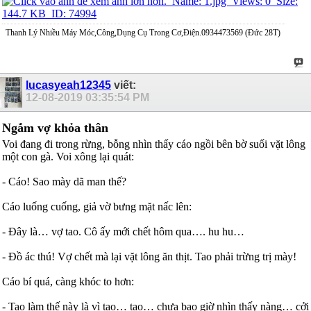
Thanh Lý Nhiều Máy Móc,Công,Dụng Cụ Trong Cơ,Điện.0934473569 (Đức 28T)
lucasyeah12345
viết:
12-08-2019
03:35:54 PM
Ngắm vợ khỏa thân
Voi đang đi trong rừng, bỗng nhìn thấy cáo ngồi bên bờ suối vặt lông
một con gà. Voi xông lại quát:
- Cáo! Sao mày dã man thế?
Cáo luống cuống, giả vờ bưng mặt nấc lên:
- Đây là… vợ tao. Cô ấy mới chết hôm qua…. hu hu…
- Đồ ác thú! Vợ chết mà lại vặt lông ăn thịt. Tao phải trừng trị mày!
Cáo bí quá, càng khóc to hơn:
- Tao làm thế này là vì tao… tao… chưa bao giờ nhìn thấy nàng… cởi