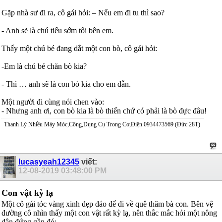
Gặp nhà sư đi ra, cô gái hỏi: – Nếu em đi tu thì sao?
- Anh sẽ là chú tiểu sớm tối bên em.
Thấy một chú bé đang dắt một con bò, cô gái hỏi:
-Em là chú bé chăn bò kia?
- Thì … anh sẽ là con bò kia cho em dẫn.
Một người đi cùng nói chen vào:
- Nhưng anh ơi, con bò kia là bò thiến chứ có phải là bò đực đâu!
Thanh Lý Nhiều Máy Móc,Công,Dụng Cụ Trong Cơ,Điện.0934473569 (Đức 28T)
lucasyeah12345
viết:
12-08-2019
03:48:00 PM
Con vật kỳ lạ
Một cô gái tóc vàng xinh đẹp dáo để đi về quê thăm bà con. Bên vệ
đường cô nhìn thấy một con vật rất kỳ lạ, nên thắc mắc hỏi một nông
dân đứng gần đó: