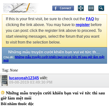
If this is your first visit, be sure to check out the
FAQ
by
clicking the link above. You may have to
register
before
you can post: click the register link above to proceed. To
start viewing messages, select the forum that you want
to visit from the selection below.
Những mẫu truyện cười khiến bạn vui vẻ tức thì sau giờ làm mệt mỏi
Chủ đề:
Những mẫu truyện cười khiến bạn vui vẻ tức thì sau giờ làm mệt
mỏi
Tag:
None
lucasyeah12345
viết:
09-08-2019
03:49:30 PM
Những mẫu truyện cười khiến bạn vui vẻ tức thì sau
giờ làm mệt mỏi
Bôi nhầm thuốc độc