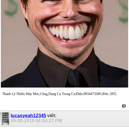
Thanh Lý Nhiều Máy Móc,Công,Dụng Cụ Trong Cơ,Điện.0934473569 (Đức 28T)
lucasyeah12345
viết:
09-08-2019
04:04:27 PM