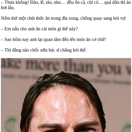
– Thưa không! Đào, lê, táo, nho… đều ổn cả, chỉ có… quả dừa thì ăn
hơi lâu.
Nếm thử một chút thức ăn trong đĩa xong, chồng quay sang hỏi vợ:
– Em nấu cho anh ăn cái món gì thế này?
– Sao hôm nay anh lại quan tâm đến tên món ăn cơ chứ!
– Thì đằng nào chốc nữa bác sĩ chẳng hỏi thế.