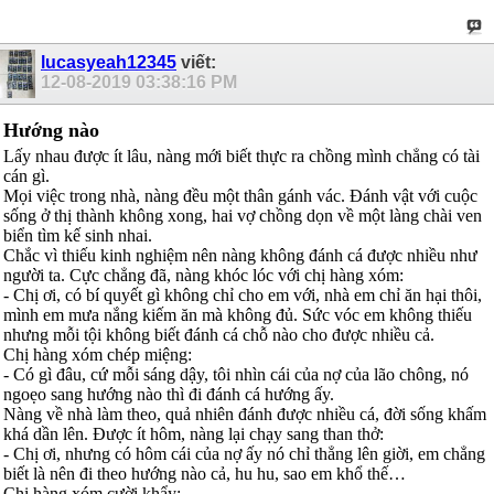
lucasyeah12345
viết:
12-08-2019
03:38:16 PM
Hướng nào
Lấy nhau được ít lâu, nàng mới biết thực ra chồng mình chẳng có tài
cán gì.
Mọi việc trong nhà, nàng đều một thân gánh vác. Đánh vật với cuộc
sống ở thị thành không xong, hai vợ chồng dọn về một làng chài ven
biển tìm kế sinh nhai.
Chắc vì thiếu kinh nghiệm nên nàng không đánh cá được nhiều như
người ta. Cực chẳng đã, nàng khóc lóc với chị hàng xóm:
- Chị ơi, có bí quyết gì không chỉ cho em với, nhà em chỉ ăn hại thôi,
mình em mưa nắng kiếm ăn mà không đủ. Sức vóc em không thiếu
nhưng mỗi tội không biết đánh cá chỗ nào cho được nhiều cả.
Chị hàng xóm chép miệng:
- Có gì đâu, cứ mỗi sáng dậy, tôi nhìn cái của nợ của lão chông, nó
ngoẹo sang hướng nào thì đi đánh cá hướng ấy.
Nàng về nhà làm theo, quả nhiên đánh được nhiều cá, đời sống khấm
khá dần lên. Được ít hôm, nàng lại chạy sang than thở:
- Chị ơi, nhưng có hôm cái của nợ ấy nó chỉ thẳng lên giời, em chẳng
biết là nên đi theo hướng nào cả, hu hu, sao em khổ thế…
Chị hàng xóm cười khẩy: