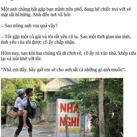
Một anh chàng bắt gặp bạn mình trên phố, đang bê chiếc tivi với vẻ
mặt rất hí hửng. Anh đến nơi và hỏi:
– Sao trông anh vui quá vậy?
– Tôi gặp một cô gái và tôi rất yêu cô ta. Sau một thời gian tán tỉnh,
tình yêu của tôi được cô ấy chấp nhận.
Hôm nay, sau khi hai chúng tôi đi chơi về, cô ấy rủ vào nhà, khép cửa
lại và nói khẽ với tôi:
“Nhà em đây, bây giờ em sẽ cho anh tất cả những gì anh muốn”.