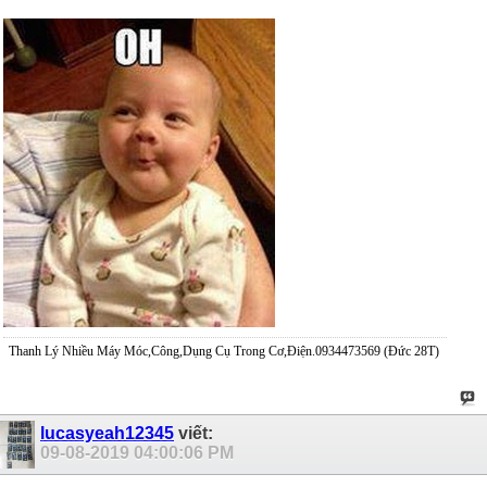
Thanh Lý Nhiều Máy Móc,Công,Dụng Cụ Trong Cơ,Điện.0934473569 (Đức 28T)
lucasyeah12345
viết:
09-08-2019
04:00:06 PM