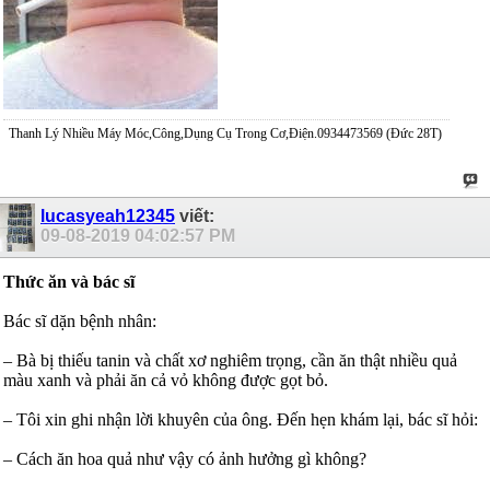
Thanh Lý Nhiều Máy Móc,Công,Dụng Cụ Trong Cơ,Điện.0934473569 (Đức 28T)
lucasyeah12345
viết:
09-08-2019
04:02:57 PM
Thức ăn và bác sĩ
Bác sĩ dặn bệnh nhân:
– Bà bị thiếu tanin và chất xơ nghiêm trọng, cần ăn thật nhiều quả
màu xanh và phải ăn cả vỏ không được gọt bỏ.
– Tôi xin ghi nhận lời khuyên của ông. Đến hẹn khám lại, bác sĩ hỏi:
– Cách ăn hoa quả như vậy có ảnh hưởng gì không?