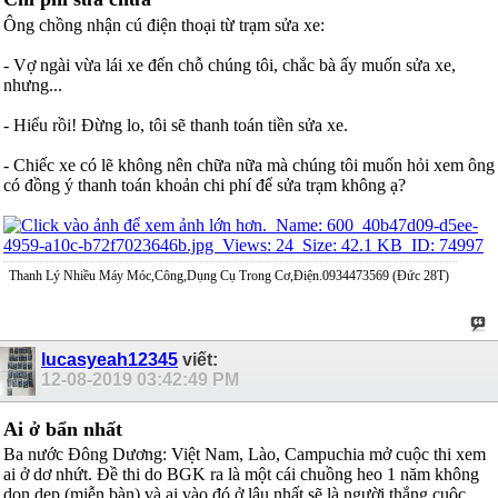
Ông chồng nhận cú điện thoại từ trạm sửa xe:
- Vợ ngài vừa lái xe đến chỗ chúng tôi, chắc bà ấy muốn sửa xe,
nhưng...
- Hiểu rồi! Đừng lo, tôi sẽ thanh toán tiền sửa xe.
- Chiếc xe có lẽ không nên chữa nữa mà chúng tôi muốn hỏi xem ông
có đồng ý thanh toán khoản chi phí để sửa trạm không ạ?
Thanh Lý Nhiều Máy Móc,Công,Dụng Cụ Trong Cơ,Điện.0934473569 (Đức 28T)
lucasyeah12345
viết:
12-08-2019
03:42:49 PM
Ai ở bẩn nhất
Ba nước Đông Dương: Việt Nam, Lào, Campuchia mở cuộc thi xem
ai ở dơ nhứt. Đề thi do BGK ra là một cái chuồng heo 1 năm không
dọn dẹp (miễn bàn) và ai vào đó ở lâu nhất sẽ là người thắng cuộc.