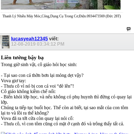
Thanh Lý Nhiều Máy Móc,Công,Dụng Cụ Trong Cơ,Điện.0934473569 (Đức 28T)
lucasyeah12345
viết:
12-08-2019
03:34:12 PM
Liên tưởng bậy bạ
Trong giờ sinh vật, cô giáo hỏi học sinh:
- Tại sao con cá thờn bơn lại mỏng dẹt vậy?
Vova giơ tay:
- Thưa cô vì nó bị con cá voi “đè lên”!
Cô giáo không kiềm chế nổi:
- Biến khỏi lớp học, và nếu không có phụ huynh thì đừng có quay lại
lớp.
Chúng ta tiếp tục buổi học. Thế còn ai biết, tại sao mắt của con tôm
lại to và lồi ra thế không?
Vova đã ra tới cửa còn quay lại nói cố:
- Thưa cô, vì con tôm cũng có mặt ở cạnh đó và trông thấy tất cả.