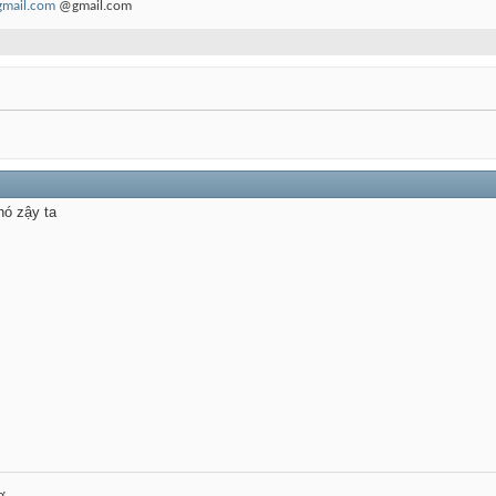
gmail.com
@gmail.com
hó zậy ta
ợ.