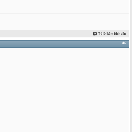
Trả lời kèm Trích dẫn
#6