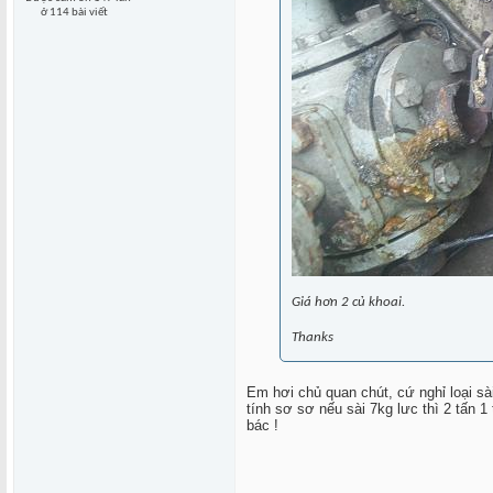
ở 114 bài viết
Giá hơn 2 củ khoai.
Thanks
Em hơi chủ quan chút, cứ nghỉ loại sà
tính sơ sơ nếu sài 7kg lưc thì 2 tấn 1
bác !