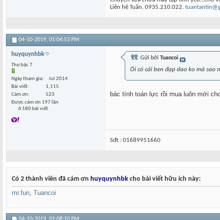
Liên hệ Tuấn. 0935.210.022.
tuantantin@
04-10-2019,
01:04:53 PM
huyquynhbk
Gửi bởi
Tuancoi
Thợ bậc 7
Ôi có cái ben đạp dao ko mà sao n
Ngày tham gia
Jul 2014
Bài viết
1,115
bác tính toán lực rồi mua luôn mới ch
Cám ơn
523
Được cám ơn 197 lần
ở 180 bài viết
Sđt : 01689951660
Có 2 thành viên đã cám ơn
huyquynhbk
cho bài viết hữu ích này:
mr.fun
,
Tuancoi
04-10-2019,
01:08:10 PM