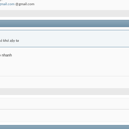
gmail.com
@gmail.com
ó khó zậy ta
o nhanh