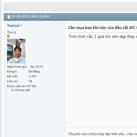
29-09-2019,
08:51:34 PM
Tuancoi
Cần mua ben khí nén của đầu cắt ATC 
Thợ cả
Tình hình cần 1 quả khí nén đạp thay 
Ngày tham gia
Apr 2014
Đang ở
Đà Nẵng
Bài viết
1,447
Cám ơn
78
Được cám ơn 147 lần
ở 114 bài viết
Chuyên sửa chữa máy tập tình yêu...cho v