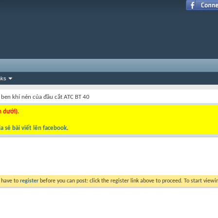
nks
ben khí nén của đầu cắt ATC BT 40
n dưới).
a sẻ bài viết lên facebook
.
y have to
register
before you can post: click the register link above to proceed. To start view