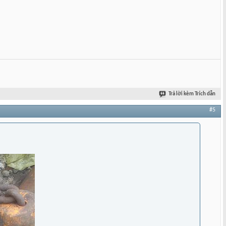
Trả lời kèm Trích dẫn
#5