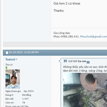
Giá hơn 2 củ khoai.
Thanks
Gia công dạo
Phúc 0986.280.431.
Phuchnd@gmail.co
05-10-2019,
11:45:38 PM
Tuancoi
Gửi bởi
Ga con
Thợ cả
Không thấy yêu cầu ra sao, kích th
Ben khí nén 3 tầng, nặng 25kg, l
Ngày tham gia
Apr 2014
Đang ở
Đà Nẵng
Bài viết
1,447
Cám ơn
78
Được cám ơn 147 lần