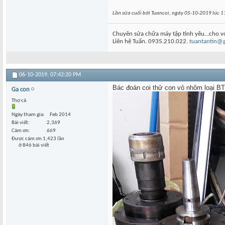
Lần sửa cuối bởi Tuancoi, ngày 05-10-2019 lúc
1
Chuyên sửa chữa máy tập tình yêu...cho v
Liên hệ Tuấn. 0935.210.022.
tuantantin@
06-10-2019,
07:42:20 PM
Bác đoán coi thử con vỏ nhôm loại BT
Ga con
Thợ cả
Ngày tham gia
Feb 2014
Bài viết
2,369
Cám ơn
669
Được cám ơn 1,423 lần
ở 846 bài viết