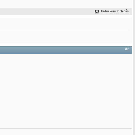
Trả lời kèm Trích dẫn
#2