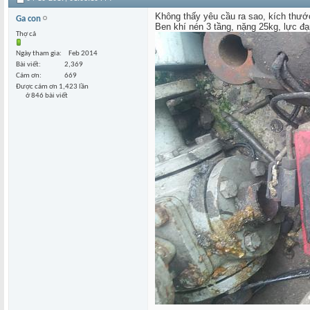
Không thấy yêu cầu ra sao, kích thước 
Ga con
Ben khí nén 3 tầng, nặng 25kg, lực đ
Thợ cả
Ngày tham gia
Feb 2014
Bài viết
2,369
Cám ơn
669
Được cám ơn 1,423 lần
ở 846 bài viết