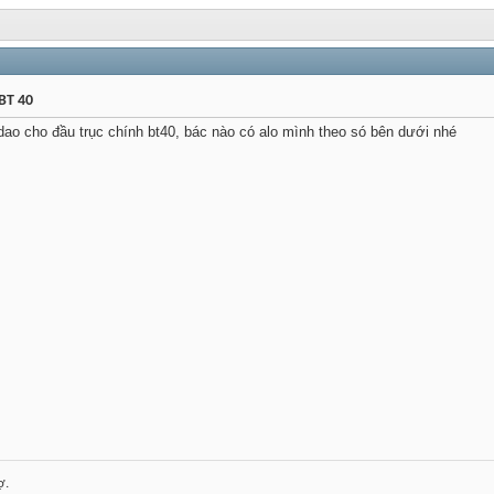
BT 40
dao cho đầu trục chính bt40, bác nào có alo mình theo só bên dưới nhé
ợ.