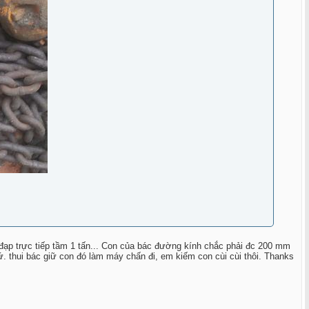
 đạp trực tiếp tầm 1 tấn... Con của bác đường kính chắc phải đc 200 mm
 chứ. thui bác giữ con đó làm máy chấn đi, em kiếm con cùi cùi thôi. Thanks