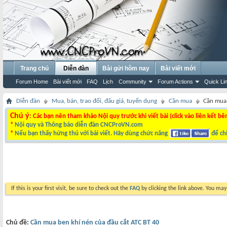
Trang chủ
Diễn đàn
Bài gửi hôm nay
Bài viết mới
Forum Home
Bài viết mới
FAQ
Lịch
Community
Forum Actions
Quick Li
Diễn đàn
Mua, bán, trao đổi, đấu giá, tuyển dụng
Cần mua
Cần mua 
Chú ý
: Các bạn nên tham khảo Nội quy trước khi viết bài (click vào liên kết bê
*
Nội quy và Thông báo diễn đàn CNCProVN.com
*
Nếu bạn thấy hứng thú với bài viết. Hãy dùng chức năng
để chi
If this is your first visit, be sure to check out the
FAQ
by clicking the link above. You ma
Chủ đề:
Cần mua ben khí nén của đầu cắt ATC BT 40