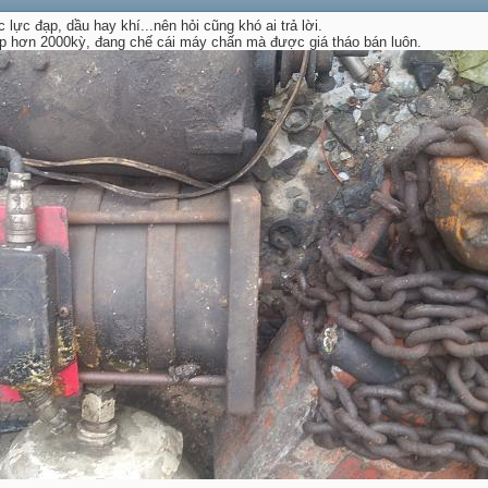
lực đạp, dầu hay khí...nên hỏi cũng khó ai trả lời.
ạp hơn 2000kỳ, đang chế cái máy chấn mà được giá tháo bán luôn.