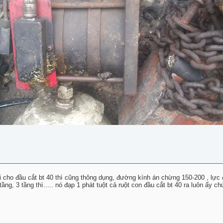
i cho đầu cắt bt 40 thì cũng thông dụng, đường kính án chừng 150-200 , lực
 tầng, 3 tầng thì..... nó đạp 1 phát tuột cả ruột con đầu cắt bt 40 ra luôn ấy