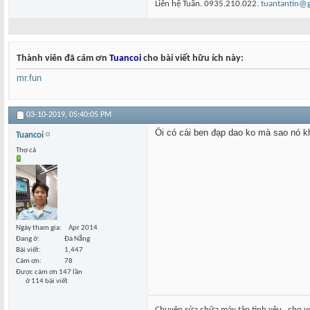
Liên hệ Tuấn. 0935.210.022.
tuantantin@
Thành viên đã cám ơn
Tuancoi
cho bài viết hữu ích này:
mr.fun
03-10-2019,
05:40:05 PM
Ôi có cái ben đạp dao ko mà sao nó k
Tuancoi
Thợ cả
Ngày tham gia
Apr 2014
Đang ở
Đà Nẵng
Bài viết
1,447
Cám ơn
78
Được cám ơn 147 lần
ở 114 bài viết
Chuyên sửa chữa máy tập tình yêu...cho v