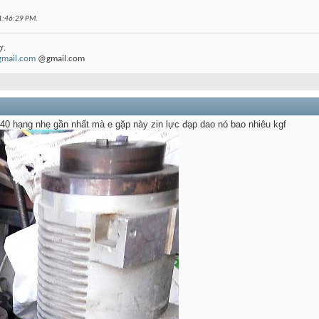
1:46:29 PM
.
ợ.
gmail.com
@gmail.com
40 hạng nhẹ gần nhất mà e gặp này zin lực đạp dao nó bao nhiêu kgf