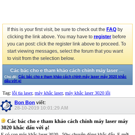
If this is your first visit, be sure to check out the
FAQ
by
clicking the link above. You may have to
register
before
you can post: click the register link above to proceed. To
start viewing messages, select the forum that you want
to visit from the selection below.
Các bác cho e tham khảo cách chỉnh máy laser máy 3020 khắc dấu với ạ!
Chủ đề:
Các bác cho e tham khảo cách chỉnh máy laser máy 3020 khắc
dấu với ạ!
Tag:
lỗi tia laser
,
máy khắc laser
,
máy khắc laser 3020 lỗi
Bon Bon
viết:
28-10-2019
10:01:29 AM
Các bác cho e tham khảo cách chỉnh máy laser máy
3020 khắc dấu với ạ!
E có con máy khắc laser 3020 - 50w chuyên dùng khắc dấu. E mới