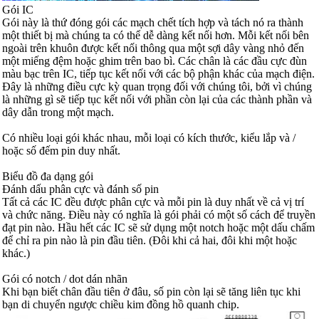
Gói IC
Gói này là thứ đóng gói các mạch chết tích hợp và tách nó ra thành
một thiết bị mà chúng ta có thể dễ dàng kết nối hơn. Mỗi kết nối bên
ngoài trên khuôn được kết nối thông qua một sợi dây vàng nhỏ đến
một miếng đệm hoặc ghim trên bao bì. Các chân là các đầu cực đùn
màu bạc trên IC, tiếp tục kết nối với các bộ phận khác của mạch điện.
Đây là những điều cực kỳ quan trọng đối với chúng tôi, bởi vì chúng
là những gì sẽ tiếp tục kết nối với phần còn lại của các thành phần và
dây dẫn trong một mạch.
Có nhiều loại gói khác nhau, mỗi loại có kích thước, kiểu lắp và /
hoặc số đếm pin duy nhất.
Biểu đồ đa dạng gói
Đánh dấu phân cực và đánh số pin
Tất cả các IC đều được phân cực và mỗi pin là duy nhất về cả vị trí
và chức năng. Điều này có nghĩa là gói phải có một số cách để truyền
đạt pin nào. Hầu hết các IC sẽ sử dụng một notch hoặc một dấu chấm
để chỉ ra pin nào là pin đầu tiên. (Đôi khi cả hai, đôi khi một hoặc
khác.)
Gói có notch / dot dán nhãn
Khi bạn biết chân đầu tiên ở đâu, số pin còn lại sẽ tăng liên tục khi
bạn di chuyển ngược chiều kim đồng hồ quanh chip.