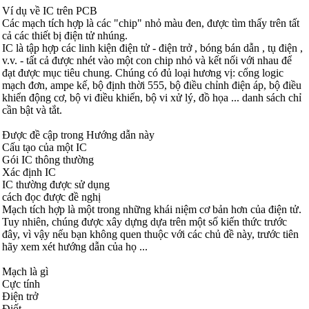
Ví dụ về IC trên PCB
Các mạch tích hợp là các "chip" nhỏ màu đen, được tìm thấy trên tất
cả các thiết bị điện tử nhúng.
IC là tập hợp các linh kiện điện tử - điện trở , bóng bán dẫn , tụ điện ,
v.v. - tất cả được nhét vào một con chip nhỏ và kết nối với nhau để
đạt được mục tiêu chung. Chúng có đủ loại hương vị: cổng logic
mạch đơn, ampe kế, bộ định thời 555, bộ điều chỉnh điện áp, bộ điều
khiển động cơ, bộ vi điều khiển, bộ vi xử lý, đồ họa ... danh sách chỉ
cần bật và tắt.
Được đề cập trong Hướng dẫn này
Cấu tạo của một IC
Gói IC thông thường
Xác định IC
IC thường được sử dụng
cách đọc được đề nghị
Mạch tích hợp là một trong những khái niệm cơ bản hơn của điện tử.
Tuy nhiên, chúng được xây dựng dựa trên một số kiến ​​thức trước
đây, vì vậy nếu bạn không quen thuộc với các chủ đề này, trước tiên
hãy xem xét hướng dẫn của họ ...
Mạch là gì
Cực tính
Điện trở
Điốt