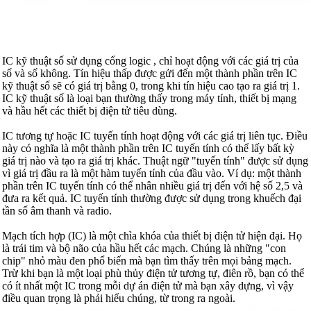
IC kỹ thuật số sử dụng cổng logic , chỉ hoạt động với các giá trị của
số và số không. Tín hiệu thấp được gửi đến một thành phần trên IC
kỹ thuật số sẽ có giá trị bằng 0, trong khi tín hiệu cao tạo ra giá trị 1.
IC kỹ thuật số là loại bạn thường thấy trong máy tính, thiết bị mạng
và hầu hết các thiết bị điện tử tiêu dùng.
IC tương tự hoặc IC tuyến tính hoạt động với các giá trị liên tục. Điều
này có nghĩa là một thành phần trên IC tuyến tính có thể lấy bất kỳ
giá trị nào và tạo ra giá trị khác. Thuật ngữ "tuyến tính" được sử dụng
vì giá trị đầu ra là một hàm tuyến tính của đầu vào. Ví dụ: một thành
phần trên IC tuyến tính có thể nhân nhiều giá trị đến với hệ số 2,5 và
đưa ra kết quả. IC tuyến tính thường được sử dụng trong khuếch đại
tần số âm thanh và radio.
Mạch tích hợp (IC) là một chìa khóa của thiết bị điện tử hiện đại. Họ
là trái tim và bộ não của hầu hết các mạch. Chúng là những "con
chip" nhỏ màu đen phổ biến mà bạn tìm thấy trên mọi bảng mạch.
Trừ khi bạn là một loại phù thủy điện tử tương tự, điên rồ, bạn có thể
có ít nhất một IC trong mỗi dự án điện tử mà bạn xây dựng, vì vậy
điều quan trọng là phải hiểu chúng, từ trong ra ngoài.