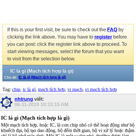
If this is your first visit, be sure to check out the
FAQ
by
clicking the link above. You may have to
register
before
you can post: click the register link above to proceed. To
start viewing messages, select the forum that you want
to visit from the selection below.
IC là gì (Mạch tích hợp là gì)
Chủ đề:
IC là gì (Mạch tích hợp là gì)
Tag:
chip
,
ic là gì
,
mạch tích hợp
,
vi mạch
,
vi mạch tích hợp
nhtrung
viết:
06-11-2019
10:33:15 AM
IC là gì (Mạch tích hợp là gì)
Một mạch tích hợp, hoặc IC, là con chip nhỏ có thể hoạt động như bộ
khuếch đại, bộ tạo dao động, bộ đếm thời gian, bộ vi xử lý hoặc thậm
chí là bộ nhớ máy tính. Một IC là một wafer nhỏ, thường được làm