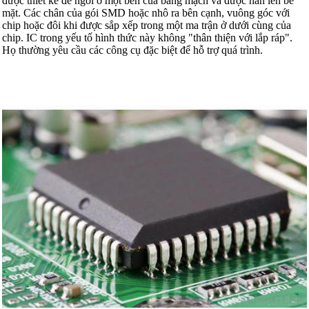
được thiết kế để ngồi ở một bên của bảng mạch và được hàn lên bề
mặt. Các chân của gói SMD hoặc nhô ra bên cạnh, vuông góc với
chip hoặc đôi khi được sắp xếp trong một ma trận ở dưới cùng của
chip. IC trong yếu tố hình thức này không "thân thiện với lắp ráp".
Họ thường yêu cầu các công cụ đặc biệt để hỗ trợ quá trình.