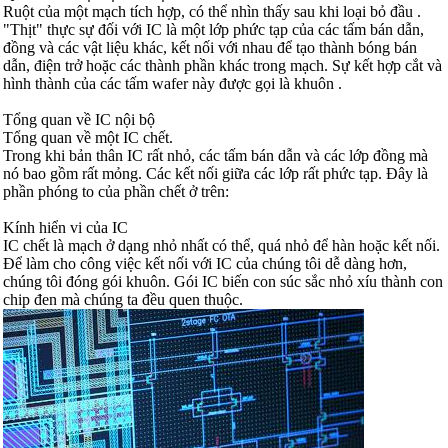
Ruột của một mạch tích hợp, có thể nhìn thấy sau khi loại bỏ đầu .
"Thịt" thực sự đối với IC là một lớp phức tạp của các tấm bán dẫn,
đồng và các vật liệu khác, kết nối với nhau để tạo thành bóng bán
dẫn, điện trở hoặc các thành phần khác trong mạch. Sự kết hợp cắt và
hình thành của các tấm wafer này được gọi là khuôn .
Tổng quan về IC nội bộ
Tổng quan về một IC chết.
Trong khi bản thân IC rất nhỏ, các tấm bán dẫn và các lớp đồng mà
nó bao gồm rất mỏng. Các kết nối giữa các lớp rất phức tạp. Đây là
phần phóng to của phần chết ở trên:
Kính hiển vi của IC
IC chết là mạch ở dạng nhỏ nhất có thể, quá nhỏ để hàn hoặc kết nối.
Để làm cho công việc kết nối với IC của chúng tôi dễ dàng hơn,
chúng tôi đóng gói khuôn. Gói IC biến con súc sắc nhỏ xíu thành con
chip đen mà chúng ta đều quen thuộc.