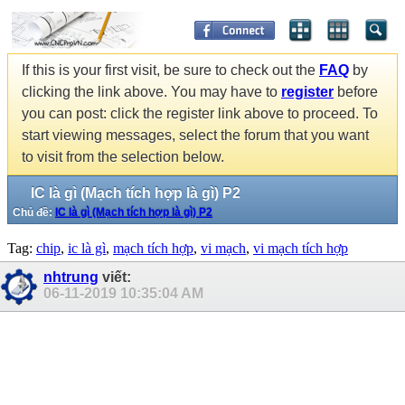
If this is your first visit, be sure to check out the
FAQ
by
clicking the link above. You may have to
register
before
you can post: click the register link above to proceed. To
start viewing messages, select the forum that you want
to visit from the selection below.
IC là gì (Mạch tích hợp là gì) P2
Chủ đề:
IC là gì (Mạch tích hợp là gì) P2
Tag:
chip
,
ic là gì
,
mạch tích hợp
,
vi mạch
,
vi mạch tích hợp
nhtrung
viết:
06-11-2019
10:35:04 AM