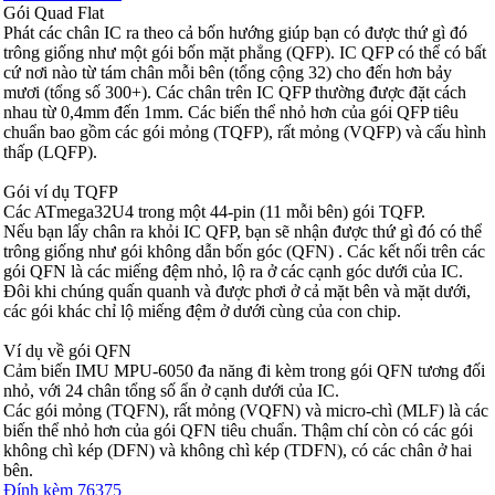
Gói Quad Flat
Phát các chân IC ra theo cả bốn hướng giúp bạn có được thứ gì đó
trông giống như một gói bốn mặt phẳng (QFP). IC QFP có thể có bất
cứ nơi nào từ tám chân mỗi bên (tổng cộng 32) cho đến hơn bảy
mươi (tổng số 300+). Các chân trên IC QFP thường được đặt cách
nhau từ 0,4mm đến 1mm. Các biến thể nhỏ hơn của gói QFP tiêu
chuẩn bao gồm các gói mỏng (TQFP), rất mỏng (VQFP) và cấu hình
thấp (LQFP).
Gói ví dụ TQFP
Các ATmega32U4 trong một 44-pin (11 mỗi bên) gói TQFP.
Nếu bạn lấy chân ra khỏi IC QFP, bạn sẽ nhận được thứ gì đó có thể
trông giống như gói không dẫn bốn góc (QFN) . Các kết nối trên các
gói QFN là các miếng đệm nhỏ, lộ ra ở các cạnh góc dưới của IC.
Đôi khi chúng quấn quanh và được phơi ở cả mặt bên và mặt dưới,
các gói khác chỉ lộ miếng đệm ở dưới cùng của con chip.
Ví dụ về gói QFN
Cảm biến IMU MPU-6050 đa năng đi kèm trong gói QFN tương đối
nhỏ, với 24 chân tổng số ẩn ở cạnh dưới của IC.
Các gói mỏng (TQFN), rất mỏng (VQFN) và micro-chì (MLF) là các
biến thể nhỏ hơn của gói QFN tiêu chuẩn. Thậm chí còn có các gói
không chì kép (DFN) và không chì kép (TDFN), có các chân ở hai
bên.
Đính kèm 76375