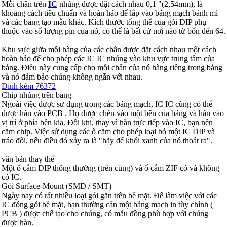
Mỗi chân trên
IC
nhúng được đặt cách nhau 0,1 "(2,54mm), là
khoảng cách tiêu chuẩn và hoàn hảo để lắp vào bảng mạch bánh mì
và các bảng tạo mẫu khác. Kích thước tổng thể của gói DIP phụ
thuộc vào số lượng pin của nó, có thể là bất cứ nơi nào từ bốn đến 64.
Khu vực giữa mỗi hàng của các chân được đặt cách nhau một cách
hoàn hảo để cho phép các IC IC nhúng vào khu vực trung tâm của
bảng. Điều này cung cấp cho mỗi chân của nó hàng riêng trong bảng
và nó đảm bảo chúng không ngắn với nhau.
Đính kèm 76372
Chip nhúng trên bảng
Ngoài việc được sử dụng trong các bảng mạch, IC IC cũng có thể
được hàn vào PCB . Họ được chèn vào một bên của bảng và hàn vào
vị trí ở phía bên kia. Đôi khi, thay vì hàn trực tiếp vào IC, bạn nên
cắm chip. Việc sử dụng các ổ cắm cho phép loại bỏ một IC DIP và
tráo đổi, nếu điều đó xảy ra là "hãy để khói xanh của nó thoát ra".
văn bản thay thế
Một ổ cắm DIP thông thường (trên cùng) và ổ cắm ZIF có và không
có IC.
Gói Surface-Mount (SMD / SMT)
Ngày nay có rất nhiều loại gói gắn trên bề mặt. Để làm việc với các
IC đóng gói bề mặt, bạn thường cần một bảng mạch in tùy chỉnh (
PCB ) được chế tạo cho chúng, có mẫu đồng phù hợp với chúng
được hàn.