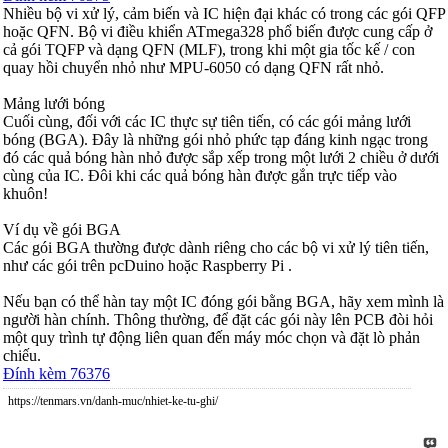
Nhiều bộ vi xử lý, cảm biến và IC hiện đại khác có trong các gói QFP
hoặc QFN. Bộ vi điều khiển ATmega328 phổ biến được cung cấp ở
cả gói TQFP và dạng QFN (MLF), trong khi một gia tốc kế / con
quay hồi chuyển nhỏ như MPU-6050 có dạng QFN rất nhỏ.
Mảng lưới bóng
Cuối cùng, đối với các IC thực sự tiên tiến, có các gói mảng lưới
bóng (BGA). Đây là những gói nhỏ phức tạp đáng kinh ngạc trong
đó các quả bóng hàn nhỏ được sắp xếp trong một lưới 2 chiều ở dưới
cùng của IC. Đôi khi các quả bóng hàn được gắn trực tiếp vào
khuôn!
Ví dụ về gói BGA
Các gói BGA thường được dành riêng cho các bộ vi xử lý tiên tiến,
như các gói trên pcDuino hoặc Raspberry Pi .
Nếu bạn có thể hàn tay một IC đóng gói bằng BGA, hãy xem mình là
người hàn chính. Thông thường, để đặt các gói này lên PCB đòi hỏi
một quy trình tự động liên quan đến máy móc chọn và đặt lò phản
chiếu.
Đính kèm 76376
https://tenmars.vn/danh-muc/nhiet-ke-tu-ghi/