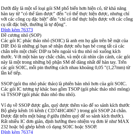
Dưới đây là một số loại gói SM phổ biến hơn hiện có, từ khả năng
hàn tay từ "có thể làm được" đến "có thể thực hiện được, nhưng chỉ
với các công cụ đặc biệt" đến "chỉ có thể thực hiện được với các công
cụ rất đặc biệt, thường là tự động".
Đính kèm 76373
Đề cương nhỏ (SOP)
Các gói IC phác thảo nhỏ (SOIC) là anh em họ gắn trên bề mặt của
DIP. Đó là những gì bạn sẽ nhận được nếu bạn bẻ cong tất cả các
chân trên một chiếc DIP ra bên ngoài và thu nhỏ nó xuống kích
thước. Với một bàn tay chắc chắn, và một cái nhìn cận cảnh, các gói
này là một trong những bộ phận SM dễ dàng nhất để hàn tay. Trên
các gói SOIC, mỗi pin thường cách nhau khoảng 0,05 "(1,27mm) từ
lần kế tiếp.
SSOP (gói thu nhỏ phác thảo) là phiên bản nhỏ hơn của gói SOIC.
Các gói IC tương tự khác bao gồm TSOP (gói phác thảo nhỏ mỏng)
và TSSOP (gói phác thảo nhỏ thu nhỏ).
Ví dụ về SSOP được gắn, quý được thêm vào để so sánh kích thước
Bộ ghép kênh 16 kênh ( CD74HC4067 ) trong gói SSOP 24 chân.
Được đặt trên một bảng ở giữa (thêm quý để so sánh kích thước).
Rất nhiều IC đơn giản, định hướng theo nhiệm vụ đơn lẻ như MAX
232 hoặc bộ ghép kênh có dạng SOIC hoặc SSOP.
Đính kèm 76374