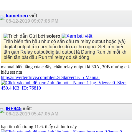
kametoco
viết:
05-12-2019
09:07:05 PM
Gửi bởi
solero
Trên biến tần hầu như có sẵn đầu ra relay output hoặc (và)
digital output rồi chơi luôn từ đó ra cho ngon. Set trên biến
tần gán Relay output/digital output là During Run thì mỗi khi
biến tần bắt đầu Run thì relay đó sẽ đóng
manual biến tầng của e đây, chân relay output là 30A, 30B nhưng e k
hiểu set ntn
https://inverterdrive.com/file/LS-Starvert-iC5-Manual
IRF945
viết:
06-12-2019
05:47:05 AM
bạn tim đến trang 11-6. thấy cái hình này