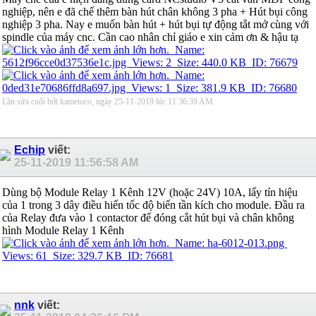
nghiệp, nên e đã chế thêm bàn hút chân không 3 pha + Hút bụi công
nghiệp 3 pha. Nay e muốn bàn hút + hút bụi tự động tắt mở cùng với
spindle của máy cnc. Cần cao nhân chỉ giáo e xin cảm ơn & hậu tạ
Lần sửa cuối bởi kametoco, ngày 25-11-2019 lúc
11:36:39 AM
.
Echip
viết:
25-11-2019
11:56:58 AM
Dùng bộ Module Relay 1 Kênh 12V (hoặc 24V) 10A, lấy tín hiệu
của 1 trong 3 dây điều hiển tốc độ biến tần kích cho module. Đầu ra
của Relay đưa vào 1 contactor để đóng cắt hút bụi và chân không
hình Module Relay 1 Kênh
nnk
viết: