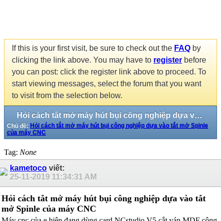
If this is your first visit, be sure to check out the
FAQ
by
clicking the link above. You may have to
register
before
you can post: click the register link above to proceed. To
start viewing messages, select the forum that you want
to visit from the selection below.
Hỏi cách tắt mở máy hút bụi công nghiệp dựa vào tắt mở Spinle của máy CNC
Chủ đề:
Hỏi cách tắt mở máy hút bụi công nghiệp dựa vào tắt mở Spinle
của máy CNC
Tag:
None
kametoco
viết:
25-11-2019
11:34:31 AM
Hỏi cách tắt mở máy hút bụi công nghiệp dựa vào tắt
mở Spinle của máy CNC
Máy cnc của e hiện đang dùng card NCstudio V5 cắt ván MDF công