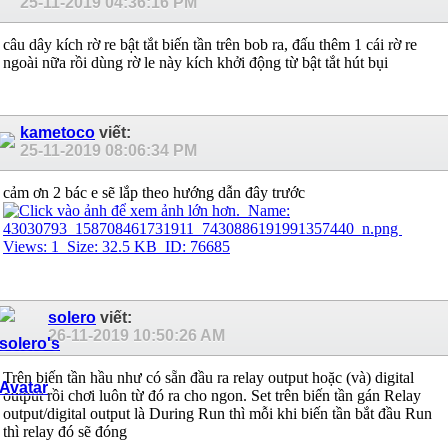
25-11-2019
04:36:16 PM
câu dây kích rờ re bật tắt biến tần trên bob ra, đấu thêm 1 cái rờ re
ngoài nữa rồi dùng rờ le này kích khởi động từ bật tắt hút bụi
kametoco
viết:
25-11-2019
08:06:34 PM
cảm ơn 2 bác e sẽ lắp theo hướng dẫn đây trước
solero
viết:
26-11-2019
10:50:26 AM
Trên biến tần hầu như có sẵn đầu ra relay output hoặc (và) digital
output rồi chơi luôn từ đó ra cho ngon. Set trên biến tần gán Relay
output/digital output là During Run thì mỗi khi biến tần bắt đầu Run
thì relay đó sẽ đóng