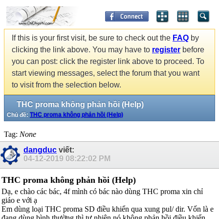
If this is your first visit, be sure to check out the
FAQ
by
clicking the link above. You may have to
register
before
you can post: click the register link above to proceed. To
start viewing messages, select the forum that you want
to visit from the selection below.
THC proma không phản hồi (Help)
Chủ đề:
THC proma không phản hồi (Help)
Tag:
None
dangduc
viết:
04-12-2019
08:22:02 PM
THC proma không phản hồi (Help)
Dạ, e chào các bác, 4f mình có bác nào dùng THC proma xin chỉ
giáo e với ạ
Em dùng loại THC proma SD điều khiển qua xung pul/ dir. Vốn là e
đang dùng bình thường thì tự nhiên nó không phản hồi điều khiển