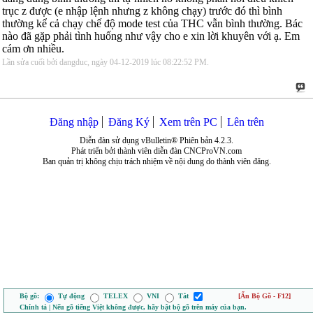
trục z được (e nhập lệnh nhưng z không chạy) trước đó thì bình
thường kể cả chạy chế độ mode test của THC vẫn bình thường. Bác
nào đã gặp phải tình huống như vậy cho e xin lời khuyên với ạ. Em
cám ơn nhiều.
Lần sửa cuối bởi dangduc, ngày 04-12-2019 lúc
08:22:52 PM
.
Đăng nhập
Đăng Ký
Xem trên PC
Lên trên
Diễn đàn sử dụng vBulletin® Phiên bản 4.2.3.
Phát triển bởi thành viên diễn đàn CNCProVN.com
Ban quản trị không chịu trách nhiệm về nội dung do thành viên đăng.
Bộ gõ:
Tự động
TELEX
VNI
Tắt
[Ẩn Bộ Gõ - F12]
Chính tả | Nếu gõ tiếng Việt không được, hãy bật bộ gõ trên máy của bạn.