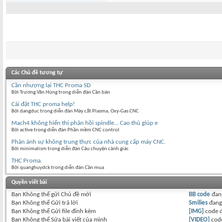
Các Chủ đề tương tự
Cần nhượng lại THC Proma SD
Bởi Trương Văn Hùng trong diễn đàn Cần bán
Cài đặt THC proma help!
Bởi dangduc trong diễn đàn Máy cắt Plasma, Oxy-Gas CNC
Mach4 không hiển thị phản hồi spindle... Cao thủ giúp e
Bởi active trong diễn đàn Phần mềm CNC control
Phản ánh sự không trung thực của nhà cung cấp máy CNC.
Bởi minimalism trong diễn đàn Câu chuyện cảnh giác
THC Proma.
Bởi quanghuydck trong diễn đàn Cần mua
Quyền viết bài
Bạn
Không thể
gửi Chủ đề mới
BB code
đan
Bạn
Không thể
Gửi trả lời
Smilies
đan
Bạn
Không thể
Gửi file đính kèm
[IMG]
code 
Bạn
Không thể
Sửa bài viết của mình
[VIDEO]
code