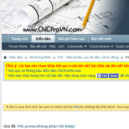
Trang chủ
Diễn đàn
Bài gửi hôm nay
Bài viết mới
Forum Home
Bài viết mới
FAQ
Lịch
Community
Forum Actions
Quick Li
Diễn đàn
Hệ thống Điện
THC - điều khiển cao độ đầu cắt tự động
TH
Chú ý
: Các bạn nên tham khảo Nội quy trước khi viết bài (click vào liên kết bê
*
Nội quy và Thông báo diễn đàn CNCProVN.com
*
Nếu bạn thấy hứng thú với bài viết. Hãy dùng chức năng
để chi
If this is your first visit, be sure to check out the
FAQ
by clicking the link above. You ma
Chủ đề:
THC proma không phản hồi (Help)