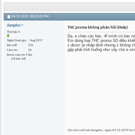
04-12-2019,
08:22:02 PM
dangduc
THC proma không phản hồi (Help)
Thợ bậc 4
Dạ, e chào các bác, 4f mình có bác n
Em dùng loại THC proma SD điều khiển 
Ngày tham gia
Aug 2017
z được (e nhập lệnh nhưng z không c
Bài viết
135
gặp phải tình huống như vậy cho e xi
Cám ơn
20
Được cám ơn 9 lần
ở 8 bài viết
Lần sửa cuối bởi dangduc, ngày 04-12-2019 lúc