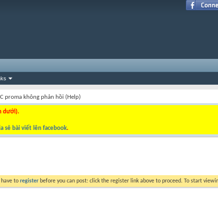
nks
C proma không phản hồi (Help)
n dưới).
a sẻ bài viết lên facebook
.
y have to
register
before you can post: click the register link above to proceed. To start view