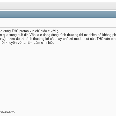
ào dùng THC proma xin chỉ giáo e với ạ
qua xung pul/ dir. Vốn là e đang dùng bình thường thì tự nhiên nó không phả
hạy) trước đó thì bình thường kể cả chạy chế độ mode test của THC vẫn bì
n lời khuyên với ạ. Em cám ơn nhiều.
08:22:52 PM
.