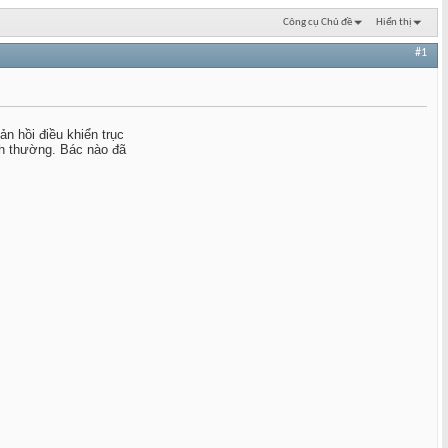
Công cụ Chủ đề
Hiển thị
#1
n hồi điều khiển trục
nh thường. Bác nào đã