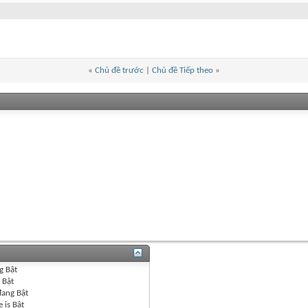
«
Chủ đề trước
|
Chủ đề Tiếp theo
»
g
Bật
g
Bật
đang
Bật
 is
Bật