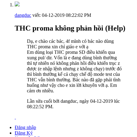
dangduc
viết:
04-12-2019
08:22:02 PM
THC proma không phản hồi (Help)
Dạ, e chào các bác, 4f mình có bác nào dùng
THC proma xin chỉ giáo e với ạ
Em dùng loại THC proma SD điều khiển qua
xung pul/ dir. Vốn là e đang dùng bình thường
thì tự nhiên nó không phản hồi điều khiển trục z
được (e nhập lệnh nhưng z không chạy) trước đó
thì bình thường kể cả chạy chế độ mode test của
THC vẫn bình thường. Bác nào đã gặp phải tình
huống như vậy cho e xin lời khuyên với ạ. Em
cám ơn nhiều.
Lần sửa cuối bởi dangduc, ngày 04-12-2019 lúc
08:22:52 PM
.
Đăng nhập
Đăng Ký