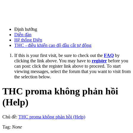
Định hướng
Diễn đàn
Hệ thống Điện
THC - điều khiển cao độ đầu cắt tự động
If this is your first visit, be sure to check out the
FAQ
by
clicking the link above. You may have to
register
before you
can post: click the register link above to proceed. To start
viewing messages, select the forum that you want to visit from
the selection below.
THC proma không phản hồi
(Help)
Chủ đề:
THC proma không phản hồi (Help)
Tag:
None