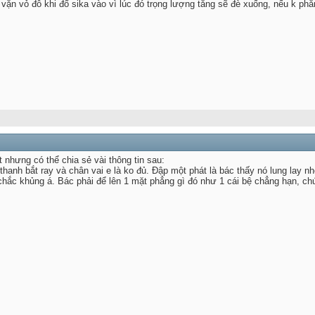
ị vặn vỏ đỗ khi đổ sika vào vì lúc đó trọng lượng tăng sẽ đè xuống, nếu k ph
 nhưng có thể chia sẻ vài thông tin sau:
hanh bắt ray và chân vai e là ko đủ. Đập một phát là bác thấy nó lung lay nhè
chắc khủng á. Bác phải để lên 1 mặt phẳng gì đó như 1 cái bệ chẳng hạn, ch