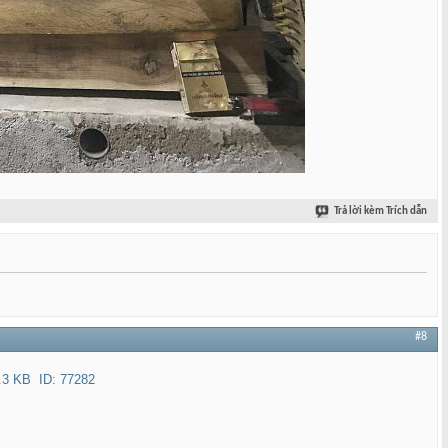
Trả lời kèm Trích dẫn
#8