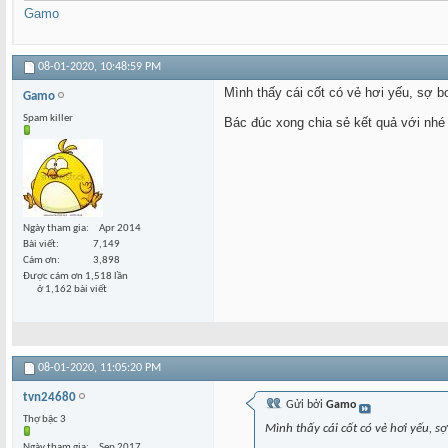
Gamo
08-01-2020,
10:48:59 PM
Mình thấy cái cốt có vẻ hơi yếu, sợ b
Gamo
Spam killer
Bác đúc xong chia sẻ kết quả với nhé
Ngày tham gia
Apr 2014
Bài viết
7,149
Cám ơn
3,898
Được cám ơn 1,518 lần
ở 1,162 bài viết
08-01-2020,
11:05:20 PM
tvn24680
Gửi bởi
Gamo
Thợ bậc 3
Mình thấy cái cốt có vẻ hơi yếu, s
Ngày tham gia
Sep 2017