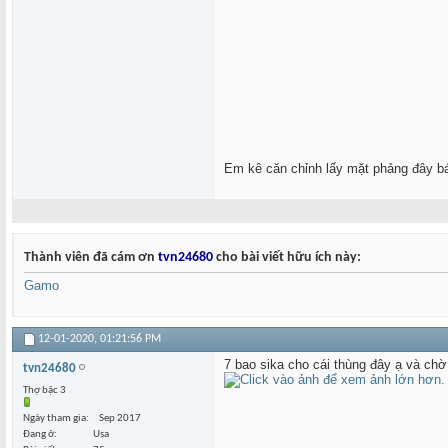
Em kê căn chỉnh lấy mặt phảng đây 
Thành viên đã cám ơn
tvn24680
cho bài viết hữu ích này:
Gamo
12-01-2020,
01:21:56 PM
7 bao sika cho cái thùng đây ạ và chờ
tvn24680
Thợ bậc 3
Ngày tham gia
Sep 2017
Đang ở
Usa