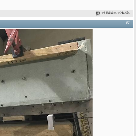
Trả lời kèm Trích dẫn
#7