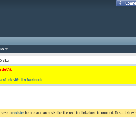
nks
ổ sika
n dưới).
a sẻ bài viết lên facebook
.
y have to
register
before you can post: click the register link above to proceed. To start view