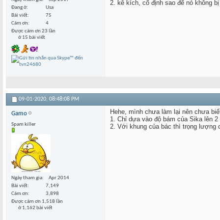
2. kê kích, cố định sao để nó không b
Đang ở
Usa
Bài viết
75
Cám ơn
4
Được cám ơn 23 lần
ở 15 bài viết
09-01-2020,
08:48:08 PM
Hehe, mình chưa làm lại nên chưa biết
Gamo
1. Chỉ dựa vào độ bám của Sika lên 2 t
Spam killer
2. Với khung của bác thì trọng lượng 
Ngày tham gia
Apr 2014
Bài viết
7,149
Cám ơn
3,898
Được cám ơn 1,518 lần
ở 1,162 bài viết