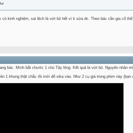
nhé
 có kinh nghiệm, sai lệch là vứt bỏ hết vì k sửa đc. Theo bác cần gia cố th
hang bác. Mình bắt chước 1 chú Tây lông. Kết quả là vứt bỏ. Nguyên nhân mình
ên 1 khung thật chắc rồi mới đổ sika vào. Như 2 cụ già trong phim này (bạn 