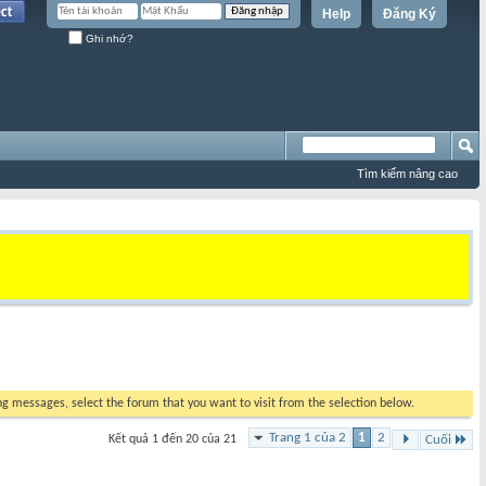
Help
Đăng Ký
Ghi nhớ?
Tìm kiếm nâng cao
ing messages, select the forum that you want to visit from the selection below.
Trang 1 của 2
1
2
Kết quả 1 đến 20 của 21
Cuối