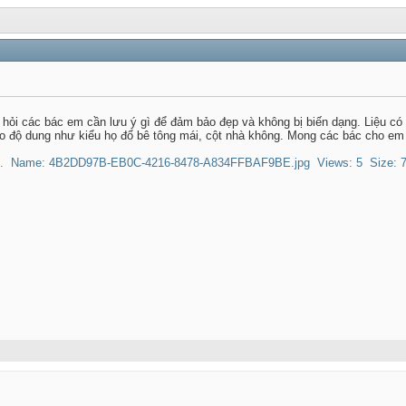
n hỏi các bác em cần lưu ý gì để đảm bảo đẹp và không bị biến dạng. Liệu c
ạo độ dung như kiểu họ đổ bê tông mái, cột nhà không. Mong các bác cho em 