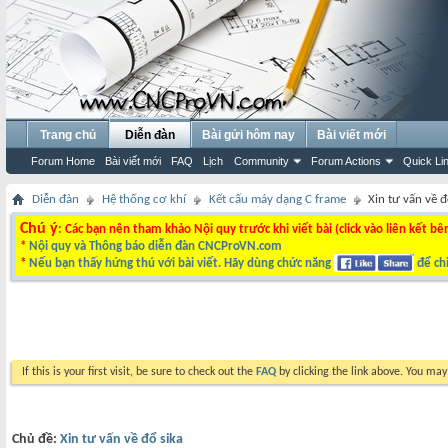
Trang chủ
Diễn đàn
Bài gửi hôm nay
Bài viết mới
Forum Home
Bài viết mới
FAQ
Lịch
Community
Forum Actions
Quick Li
Diễn đàn
Hệ thống cơ khí
Kết cấu máy dạng C frame
Xin tư vấn về đ
Chú ý
: Các bạn nên tham khảo Nội quy trước khi viết bài (click vào liên kết bê
*
Nội quy và Thông báo diễn đàn CNCProVN.com
*
Nếu bạn thấy hứng thú với bài viết. Hãy dùng chức năng
để chi
If this is your first visit, be sure to check out the
FAQ
by clicking the link above. You ma
Chủ đề:
Xin tư vấn về đổ sika