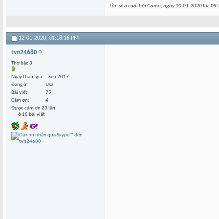
Lần sửa cuối bởi Gamo, ngày 10-01-2020 lúc
09:
12-01-2020,
01:18:16 PM
tvn24680
Thợ bậc 3
Ngày tham gia
Sep 2017
Đang ở
Usa
Bài viết
75
Cám ơn
4
Được cám ơn 23 lần
ở 15 bài viết