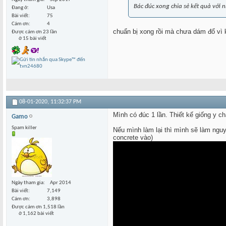
Bác đúc xong chia sẻ kết quả với 
Đang ở
Usa
Bài viết
75
Cám ơn
4
chuẩn bị xong rồi mà chưa dám đổ vì k
Được cám ơn 23 lần
ở 15 bài viết
08-01-2020,
11:32:37 PM
Mình có đúc 1 lần. Thiết kế giống y c
Gamo
Spam killer
Nếu mình làm lại thì mình sẽ làm nguy
concrete vào)
Ngày tham gia
Apr 2014
Bài viết
7,149
Cám ơn
3,898
Được cám ơn 1,518 lần
ở 1,162 bài viết