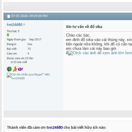
07-01-2020,
09:29:20 PM
tvn24680
Xin tư vấn về đổ sika
Thợ bậc 3
Chào các bác,
em định đổ sika vào cái thùng này, xi
Ngày tham gia
Sep 2017
bên ngoài nữa không, khi đổ có cần t
Đang ở
Usa
em chưa làm cái này bao giờ.
Bài viết
75
ể
Cám ơn
4
Được cám ơn 23 lần
ở 15 bài viết
Thành viên đã cám ơn
tvn24680
cho bài viết hữu ích này: