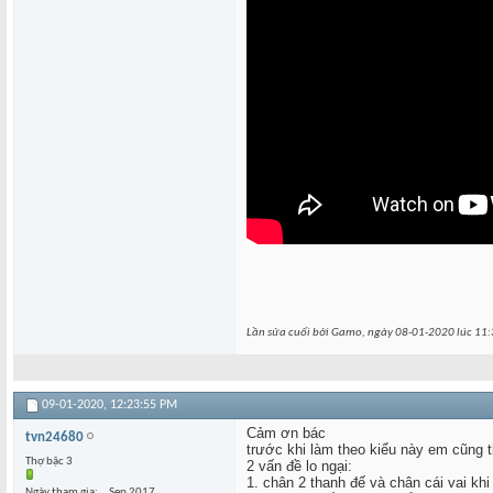
Lần sửa cuối bởi Gamo, ngày 08-01-2020 lúc
11:
09-01-2020,
12:23:55 PM
Cảm ơn bác
tvn24680
trước khi làm theo kiểu này em cũng t
Thợ bậc 3
2 vấn đề lo ngại:
1. chân 2 thanh đế và chân cái vai khi
Ngày tham gia
Sep 2017