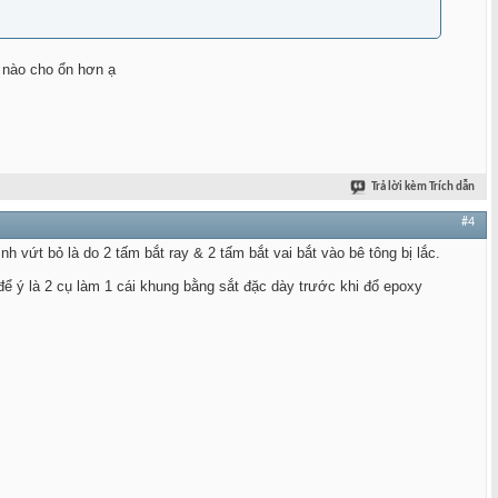
ế nào cho ổn hơn ạ
Trả lời kèm Trích dẫn
#4
 vứt bỏ là do 2 tấm bắt ray & 2 tấm bắt vai bắt vào bê tông bị lắc.
để ý là 2 cụ làm 1 cái khung bằng sắt đặc dày trước khi đổ epoxy