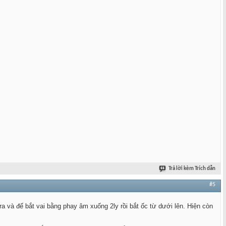
Trả lời kèm Trích dẫn
#5
a và đế bắt vai bằng phay âm xuống 2ly rồi bắt ốc từ dưới lên. Hiện còn