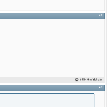
#2
Trả lời kèm Trích dẫn
#3