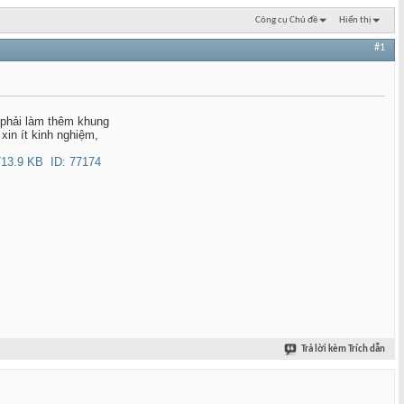
Công cụ Chủ đề
Hiển thị
#1
ó phải làm thêm khung
xin ít kinh nghiệm,
Trả lời kèm Trích dẫn