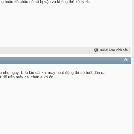
ăng hoặc đủ chắc nó sẽ bị vặn và không thể xử lý đc
Trả lời kèm Trích dẫn
#6
 nhẹ ngay. E là lâu dài khi máy hoạt động thì sẽ tuột dần ra
ứ để trên mấy cái chân e ko ổn