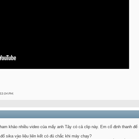
33:04 PM
.
ham khảo nhiều video của mấy anh Tây có cả clip này. Em cố định thanh đế r
 đổ sika vào liệu liên kết có đủ chắc khi máy chạy?