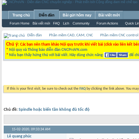
Trang chủ
Diễn đàn
Bài gửi hôm nay
Bài viết mới
Forum Home
Bài viết mới
FAQ
Lịch
Community
Forum Actions
Quick Li
Diễn đàn
Phần mềm CAD, CAM, CNC
Phần mềm CNC control
Chú ý
: Các bạn nên tham khảo Nội quy trước khi viết bài (click vào liên kết bê
*
Nội quy và Thông báo diễn đàn CNCProVN.com
*
Nếu bạn thấy hứng thú với bài viết. Hãy dùng chức năng
để chi
If this is your first visit, be sure to check out the
FAQ
by clicking the link above. You ma
Chủ đề:
Spindle hoặc biến tần không đủ tốc độ
15-02-2020,
09:33:34 AM
Lê quang phúc