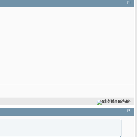
#4
Trả lời kèm Trích dẫn
#5