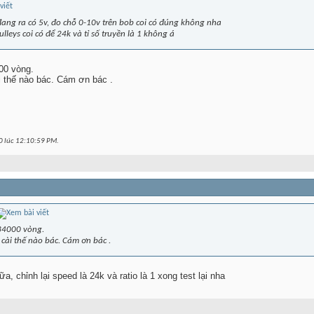
ang ra có 5v, đo chỗ 0-10v trên bob coi có đúng không nha
ulleys coi có để 24k và tỉ số truyền là 1 không á
00 vòng.
i thế nào bác. Cám ơn bác .
0 lúc
12:10:59 PM
.
 34000 vòng.
 cài thế nào bác. Cám ơn bác .
ữa, chỉnh lại speed là 24k và ratio là 1 xong test lại nha