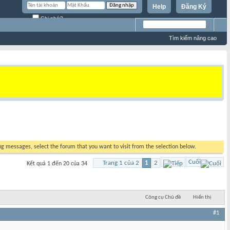
Help
Đăng Ký
Ghi nhớ?
Tìm kiếm nâng cao
ing messages, select the forum that you want to visit from the selection below.
Cuối
Trang 1 của 2
1
2
Kết quả 1 đến 20 của 34
Công cụ Chủ đề
Hiển thị
#1