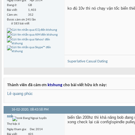
Ngày tham gia
Apr 2014
Đang ở
GB
ko đủ 10v thì nó chạy vận tốc biến thi
Bài viết
1,403
Cám ơn
352
Được cám ơn 245 lần
ở 183 bài viết
Superlative Сasual Dating
Thành viên đã cám ơn
ktshung
cho bài viết hữu ích này:
Lê quang phúc
16-02-2020,
08:43:58 PM
nnk
biến tần 200hz thì khả năng bob đang 
xong check lại cái config\spindle pulle
Thợ bậc 6
Ngày tham gia
Dec 2014
Bài viết
401