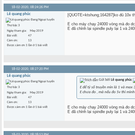
18-02-2020,
08:24:26 PM
Lê quang phúc
[QUOTE=ktshung;164287]ko đủ 10v thì
E cho máy chạy 24000 vòng mà đo dc 
Thợ bậc 3
E đã chỉnh lại spindle puly lại 1 và 2
Ngày tham gia
May 2019
Bài viết
47
Cám ơn
13
Được cám ơn 1 lần ở 1 bài viết
18-02-2020,
08:27:20 PM
Lê quang phúc
Gửi bởi
Lê quang phúc
E để tỷ số truyền min là 1 và max
Thợ bậc 3
E chưa đo , mà nếu đo 5v thì mình
Ngày tham gia
May 2019
Bài viết
47
Cám ơn
13
E cho máy chạy 24000 vòng mà đo dc 
Được cám ơn 1 lần ở 1 bài viết
E đã chỉnh lại spindle puly lại 1 và 2
18-02-2020,
08:28:53 PM