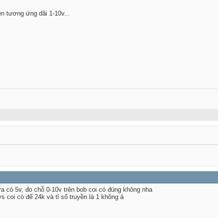
ên tương ứng dãi 1-10v...
ra có 5v, đo chỗ 0-10v trên bob coi có đúng không nha
ys coi có để 24k và tỉ số truyền là 1 không á