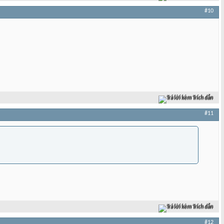
#10
Trả lời kèm Trích dẫn
#11
Trả lời kèm Trích dẫn
#12