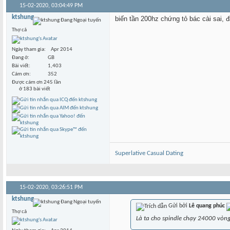
15-02-2020,
03:04:49 PM
ktshung
biến tần 200hz chứng tỏ bác cài sai, đ
Thợ cả
Ngày tham gia
Apr 2014
Đang ở
GB
Bài viết
1,403
Cám ơn
352
Được cám ơn 245 lần
ở 183 bài viết
Superlative Сasual Dating
15-02-2020,
03:26:51 PM
ktshung
Gửi bởi
Lê quang phúc
Thợ cả
Là ta cho spindle chạy 24000 vòng