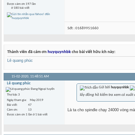
Được cám ơn 197 lần
ở 180 bài viết
Sđt : 01689951660
Thành viên đã cám ơn
huyquynhbk
cho bài viết hữu ích này:
Lê quang phúc
15-02-2020,
11:48:51 AM
Lê quang phúc
Gửi bởi
huyquynhbk
lấy đồng hồ kiểm tra xem có xuất 
Thợ bậc 3
Ngày tham gia
May 2019
Bài viết
47
Là ta cho spindle chạy 24000 vòng mà
Cám ơn
13
Được cám ơn 1 lần ở 1 bài viết