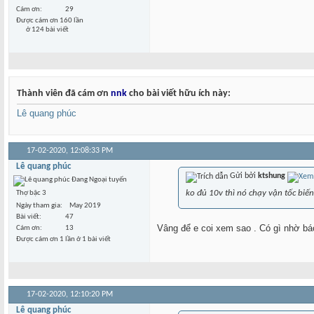
Cám ơn
29
Được cám ơn 160 lần
ở 124 bài viết
Thành viên đã cám ơn
nnk
cho bài viết hữu ích này:
Lê quang phúc
17-02-2020,
12:08:33 PM
Lê quang phúc
Gửi bởi
ktshung
ko đủ 10v thì nó chạy vận tốc biến
Thợ bậc 3
Ngày tham gia
May 2019
Bài viết
47
Vâng để e coi xem sao . Có gì nhờ bác
Cám ơn
13
Được cám ơn 1 lần ở 1 bài viết
17-02-2020,
12:10:20 PM
Lê quang phúc