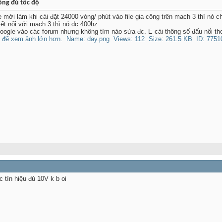
ông đủ tốc độ
mới làm khi cài đặt 24000 vòng/ phút vào file gia công trên mach 3 thì nó c
kết nối với mach 3 thì nó dc 400hz
google vào các forum nhưng không tìm nào sửa đc. E cài thông số đấu nối th
 tín hiệu đủ 10V k b oi