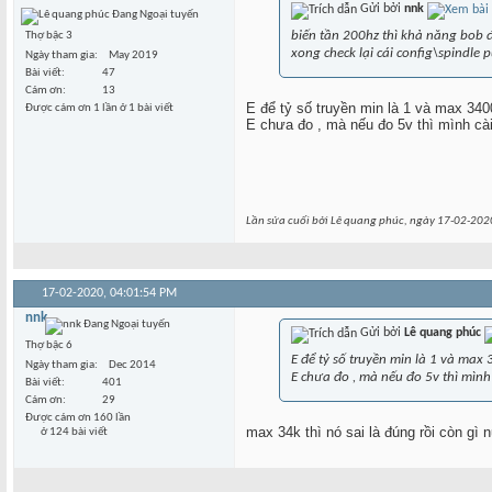
Gửi bởi
nnk
biến tần 200hz thì khả năng bob đ
Thợ bậc 3
xong check lại cái config\spindle p
Ngày tham gia
May 2019
Bài viết
47
Cám ơn
13
E để tỷ số truyền min là 1 và max 340
Được cám ơn 1 lần ở 1 bài viết
E chưa đo , mà nếu đo 5v thì mình cà
Lần sửa cuối bởi Lê quang phúc, ngày 17-02-202
17-02-2020,
04:01:54 PM
nnk
Gửi bởi
Lê quang phúc
Thợ bậc 6
E để tỷ số truyền min là 1 và max
Ngày tham gia
Dec 2014
E chưa đo , mà nếu đo 5v thì mình
Bài viết
401
Cám ơn
29
Được cám ơn 160 lần
max 34k thì nó sai là đúng rồi còn gì n
ở 124 bài viết