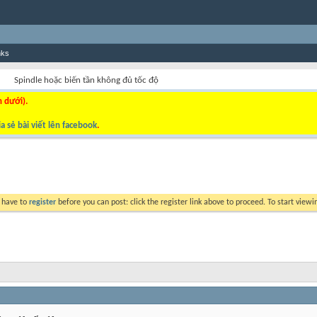
nks
Spindle hoặc biến tần không đủ tốc độ
n dưới).
a sẻ bài viết lên facebook
.
y have to
register
before you can post: click the register link above to proceed. To start view