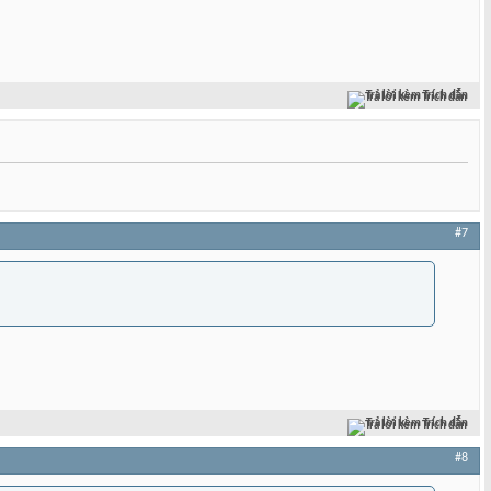
Trả lời kèm Trích dẫn
#7
Trả lời kèm Trích dẫn
#8