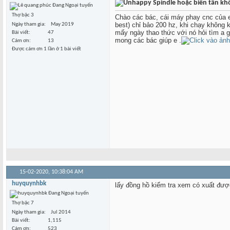
Spindle hoặc biến tần kh
Thợ bậc 3
Chào các bác, cái máy phay cnc của e 
best) chỉ bảo 200 hz, khi chạy không 
Ngày tham gia
May 2019
mấy ngày thao thức với nó hỏi tìm a 
Bài viết
47
mong các bác giúp e .
Cám ơn
13
Được cám ơn 1 lần ở 1 bài viết
15-02-2020,
10:38:04 AM
huyquynhbk
lấy đồng hồ kiểm tra xem có xuất được
Thợ bậc 7
Ngày tham gia
Jul 2014
Bài viết
1,115
Cám ơn
523