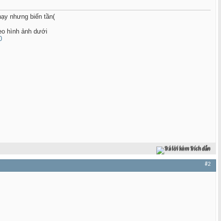
hạy nhưng biến tần(
eo hình ảnh dưới
Trả lời kèm Trích dẫn
#2