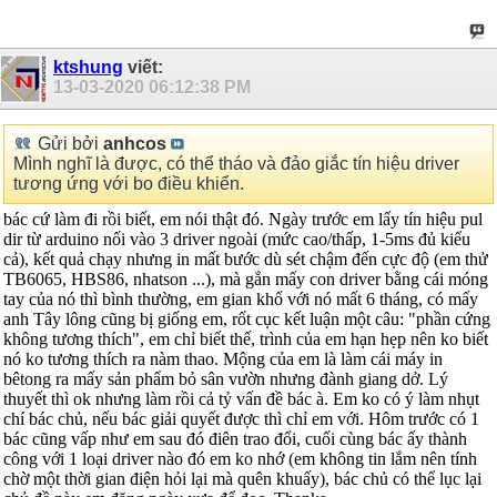
ktshung
viết:
13-03-2020
06:12:38 PM
Gửi bởi
anhcos
Mình nghĩ là được, có thể tháo và đảo giắc tín hiệu driver
tương ứng với bo điều khiển.
bác cứ làm đi rồi biết, em nói thật đó. Ngày trước em lấy tín hiệu pul
dir từ arduino nối vào 3 driver ngoài (mức cao/thấp, 1-5ms đủ kiểu
cả), kết quả chạy nhưng in mất bước dù sét chậm đến cực độ (em thử
TB6065, HBS86, nhatson ...), mà gắn mấy con driver bằng cái móng
tay của nó thì bình thường, em gian khổ với nó mất 6 tháng, có mấy
anh Tây lông cũng bị giống em, rốt cục kết luận một câu: "phần cứng
không tương thích", em chỉ biết thế, trình của em hạn hẹp nên ko biết
nó ko tương thích ra nàm thao. Mộng của em là làm cái máy in
bêtong ra mấy sản phẩm bỏ sân vườn nhưng đành giang dở. Lý
thuyết thì ok nhưng làm rồi cả tỷ vấn đề bác à. Em ko có ý làm nhụt
chí bác chủ, nếu bác giải quyết được thì chỉ em với. Hôm trước có 1
bác cũng vấp như em sau đó điên trao đổi, cuối cùng bác ấy thành
công với 1 loại driver nào đó em ko nhớ (em không tin lắm nên tính
chờ một thời gian điện hỏi lại mà quên khuấy), bác chủ có thể lục lại