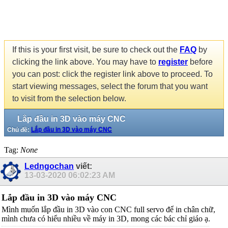
If this is your first visit, be sure to check out the
FAQ
by
clicking the link above. You may have to
register
before
you can post: click the register link above to proceed. To
start viewing messages, select the forum that you want
to visit from the selection below.
Lắp đầu in 3D vào máy CNC
Chủ đề:
Lắp đầu in 3D vào máy CNC
Tag:
None
Ledngochan
viết:
13-03-2020
06:02:23 AM
Lắp đầu in 3D vào máy CNC
Mình muốn lắp đầu in 3D vào con CNC full servo để in chân chữ,
mình chưa có hiểu nhiều về máy in 3D, mong các bác chỉ giáo ạ.