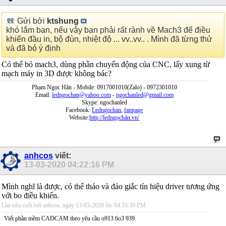
Gửi bởi
ktshung
khó lắm bạn, nếu vậy bạn phải rất rành về Mach3 để điều
khiển đầu in, bộ đùn, nhiệt độ ... vv..vv.. . Mình đã từng thử
và đã bỏ ý định
Có thể bỏ mach3, dùng phần chuyển động của CNC, lấy xung từ
mạch máy in 3D được không bác?
Phạm Ngọc Hân - Mobile: 0917001010(Zalo) - 0972301010
Email:
ledngochan@yahoo.com
-
ngochanled@gmail.com
Skype: ngochanled
Facebook:
Ledngochan
,
fanpage
Website:
http://ledngọchân.vn/
anhcos
viết:
13-03-2020
04:22:16 PM
Mình nghĩ là được, có thể tháo và đảo giắc tín hiệu driver tương ứng
với bo điều khiển.
Lần sửa cuối bởi anhcos, ngày 13-03-2020 lúc
04:33:30 PM
.
Viết phần mềm CADCAM theo yêu cầu o913 6o3 939.