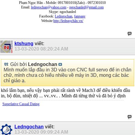
Phạm Ngọc Hân - Mobile: 0917001010(Zalo) - 0972301010
Email:
ledngochan@yahoo.com
-
ngochanled@gmail.com
Skype: ngochanled
Facebook:
Ledngochan
,
fanpage
Website:
http://ledngọchân.vn/
ktshung
viết:
13-03-2020
08:20:24 AM
Gửi bởi
Ledngochan
Mình muốn lắp đầu in 3D vào con CNC full servo để in chân
chữ, mình chưa có hiểu nhiều về máy in 3D, mong các bác
chỉ giáo ạ.
khó lắm bạn, nếu vậy bạn phải rất rành về Mach3 để điều khiển đầu
in, bộ đùn, nhiệt độ ... vv..vv.. . Mình đã từng thử và đã bỏ ý định
Superlative Сasual Dating
Ledngochan
viết:
13-03-2020
09:09:24 AM