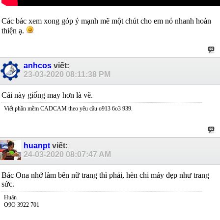
Các bác xem xong góp ý mạnh mẽ một chút cho em nó nhanh hoàn
thiện ạ.
anhcos
viết:
23-03-2020
08:11:38 PM
Cái này giống may hơn là vẽ.
Viết phần mềm CADCAM theo yêu cầu o913 6o3 939.
huanpt
viết:
24-03-2020
08:07:47 AM
Bác Ona nhớ làm bên nữ trang thì phải, hèn chi máy đẹp như trang
sức.
Huân
O9O 3922 701