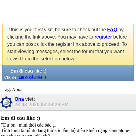
If this is your first visit, be sure to check out the
FAQ
by
clicking the link above. You may have to
register
before
you can post: click the register link above to proceed. To
start viewing messages, select the forum that you want
to visit from the selection below.
Em đi câu like :)
Chủ đề:
Em đi câu like :)
Tag:
None
Ona
viết:
23-03-2020
03:28:29 PM
Em đi câu like :)
"Dự ớn" mini thôi các bác ạ.
Tình hình là mình đang thử sức làm bộ điều khiển dạng standalone
cnc cho con máy viết chữ.