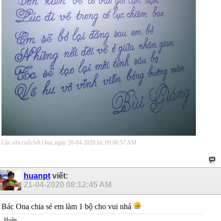
Lần sửa cuối bởi Ona, ngày 20-04-2020 lúc
09:06:57 AM
.
huanpt
viết:
21-04-2020
08:12:45 AM
Bác Ona chia sẻ em làm 1 bộ cho vui nhá
Huân