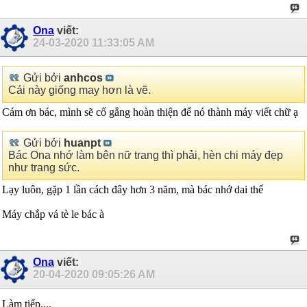
Ona
viết:
24-03-2020
11:33:05 AM
Gửi bởi
anhcos
Cái này giống may hơn là vẽ.
Cám ơn bác, mình sẽ cố gắng hoàn thiện để nó thành máy viết chữ ạ
Gửi bởi
huanpt
Bác Ona nhớ làm bên nữ trang thì phải, hèn chi máy đẹp
như trang sức.
Lạy luôn, gặp 1 lần cách đây hơn 3 năm, mà bác nhớ dai thế
Máy chắp vá tè le bác à
Ona
viết:
20-04-2020
09:05:26 AM
Làm tiếp....