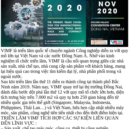
VIMF là triển lãm quốc tế chuyên ngành Công nghiệp diễn ra với quy
mô lớn tại Việt Nam và các nước Đông Nam Á. Nhờ vào kinh
nghiệm tổ chức triển lãm, VIMF là cầu nối quan trọng giữa các nhà
sản xuất, nhà chế tạo, nhà cung cấp sản phẩm với khách hàng, mang
lại hiệu quả cao trong việc tìm kiếm đại lý, nhà phân phối trong và
ngoài nước.
Sau khi triển lãm lần thứ 11 diễn ra thành công tại thành phố Bắc
Ninh năm 2019. Năm nay, VIMF quay trở lại thị trường Đồng Nai,
đánh dấu bước đột phá lần thứ 12 với quy mô tổ chức lớn hơn, diện
tích trưng bày trên 7.000 m2 và quy tụ hơn 250 gian hàng đến từ
nhiều quốc gia trên thế giới (Singapore, Malaysia, Indonesia,
Philippines, Thái Lan…) và Việt Nam, hứa hẹn cập nhật nhiều máy
móc, sản phẩm, công nghệ tiên tiến nhất cho đến thời điểm hiện tại.
TRIỂN LÃM VIMF TÍCH HỢP CÁC SỰ KIỆN LIÊN QUAN
ĐẾN LĨNH VỰC :
– Sản xuất, chế tạo máy móc, công cụ, thiết bị công nghiệp