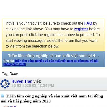
If this is your first visit, be sure to check out the
FAQ
by
clicking the link above. You may have to
register
before
you can post: click the register link above to proceed. To
start viewing messages, select the forum that you want
to visit from the selection below.
Triển lãm công nghiệp và sản xuất việt nam tại đồng nai và hải phòng năm 2020
Chủ đề:
Triển lãm công nghiệp và sản xuất việt nam tại đồng nai và hải
phòng năm 2020
Tag:
None
Huyen Tran
viết:
26-03-2020
03:43:34 PM
Triển lãm công nghiệp và sản xuất việt nam tại đồng
nai và hải phòng năm 2020