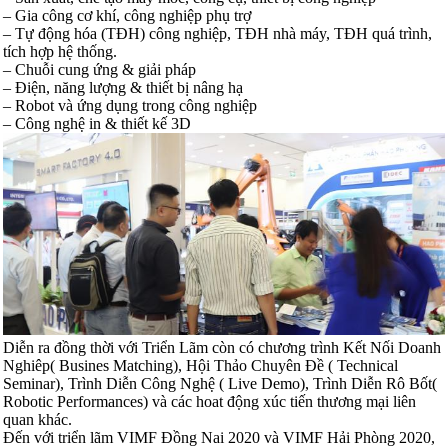
– Gia công cơ khí, công nghiệp phụ trợ
– Tự động hóa (TĐH) công nghiệp, TĐH nhà máy, TĐH quá trình,
tích hợp hệ thống.
– Chuỗi cung ứng & giải pháp
– Điện, năng lượng & thiết bị nâng hạ
– Robot và ứng dụng trong công nghiệp
– Công nghệ in & thiết kế 3D
Diễn ra đồng thời với Triển Lãm còn có chương trình Kết Nối Doanh
Nghiêp( Busines Matching), Hội Thảo Chuyên Đề ( Technical
Seminar), Trình Diễn Công Nghệ ( Live Demo), Trình Diễn Rô Bốt(
Robotic Performances) và các hoat động xúc tiến thương mại liên
quan khác.
Đến với triển lãm VIMF Đồng Nai 2020 và VIMF Hải Phòng 2020,