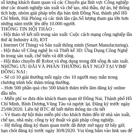
số lượng khách tham quan và các Chuyên gia lĩnh vực Công nghiệp
như các doanh nghiệp sản xuất và chế tạo, nhà thầu, dự án, hệ thống
tích hợp, nhóm giải pháp trên địa bàn tỉnh Đồng Nai, thành phố Hồ
Chí Minh, Hải Phòng và các tỉnh lân cận.Số lượng tham gia lớn hơn
những năm trước lên đến 10.000 người.
THÔNG TIN HỘI THẢO :
- Hội thảo về kết nối trong sản xuất: Cuộc cách mạng công nghiệp lần
thứ 4( Industry 4.0), IOT
( Internet Of Thing) và Sản xuất thông minh (Smart Manufacturing).
- Hội thảo về Công nghệ In và Thiết kế 3D: Ứng Dụng Công Nghệ
In trong sản xuất, chế biến và đời sống.
- Hội thảo chuyên đề Robot và ứng dụng trong đời sống & sản xuất.
NHỮNG ƯU ĐÃI VÀ PHẦN THƯỞNG BẤT NGỜ TẠI VIMF
ĐỒNG NAI :
– Sẽ có 10 giải thưởng mỗi ngày cho 10 người may mắn trong
chương trình bốc thăm trúng thưởng.
– Hơn 500 phần quà cho 500 khách thăm triển lãm đăng ký online
đầu tiên.
– Miễn phí xe đưa đón khách tham quan từ Đồng Nai, Thành phố Hồ
Chí Minh, Bình Dương,Vũng Tàu và ngược lại. Đăng ký trước ngày
25/08/2020. Liên hệ BTC để biết thêm thông tin chi tiết
– Vé tham dự hội thảo miễn phí cho khách thăm đến từ nhà sản xuất,
chế tạo, nhà máy, công ty kỹ thuật và giải pháp công nghiệp.
– Hệ thống đăng ký tham quan trước đã được mở ngay từ bây giờ,
hạn chót đăng ký trước ngày 30/8/2020. Vui lòng bấm vào link sau để