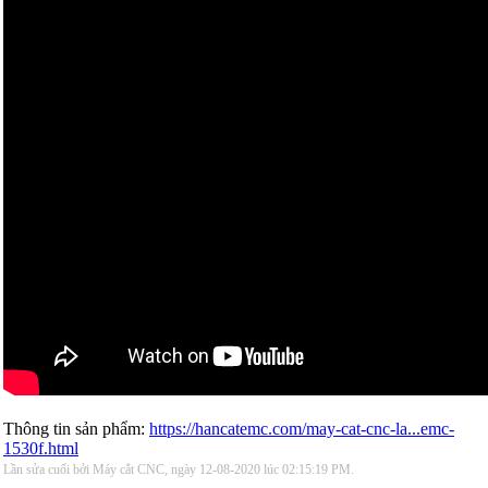
Thông tin sản phẩm:
https://hancatemc.com/may-cat-cnc-la...emc-
1530f.html
Lần sửa cuối bởi Máy cắt CNC, ngày 12-08-2020 lúc
02:15:19 PM
.