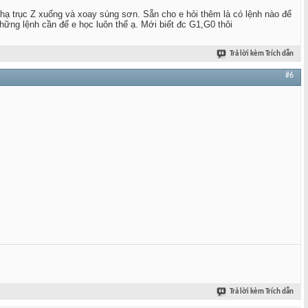
 hạ trục Z xuống và xoay súng sơn. Sẵn cho e hỏi thêm là có lệnh nào để
hững lệnh cần để e học luôn thể ạ. Mới biết đc G1,G0 thôi
Trả lời kèm Trích dẫn
#6
Trả lời kèm Trích dẫn