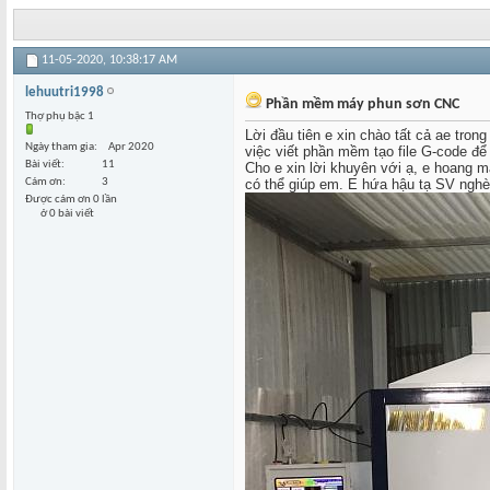
11-05-2020,
10:38:17 AM
lehuutri1998
Phần mềm máy phun sơn CNC
Thợ phụ bậc 1
Lời đầu tiên e xin chào tất cả ae tro
Ngày tham gia
Apr 2020
việc viết phần mềm tạo file G-code 
Bài viết
11
Cho e xin lời khuyên với ạ, e hoang 
Cám ơn
3
có thể giúp em. E hứa hậu tạ SV ngh
Được cám ơn 0 lần
ở 0 bài viết