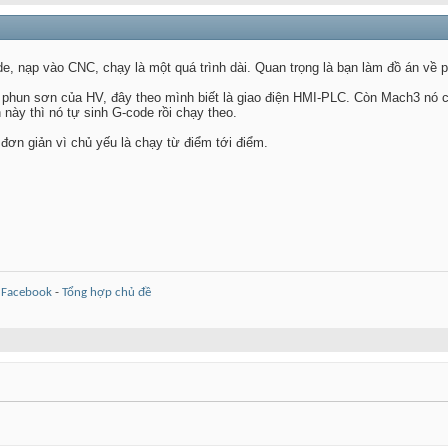
e, nạp vào CNC, chạy là một quá trình dài. Quan trọng là bạn làm đồ án về 
y phun sơn của HV, đây theo mình biết là giao điện HMI-PLC. Còn Mach3 nó c
này thì nó tự sinh G-code rồi chạy theo.
đơn giản vì chủ yếu là chạy từ điểm tới điểm.
-
Facebook
-
Tổng hợp chủ đề