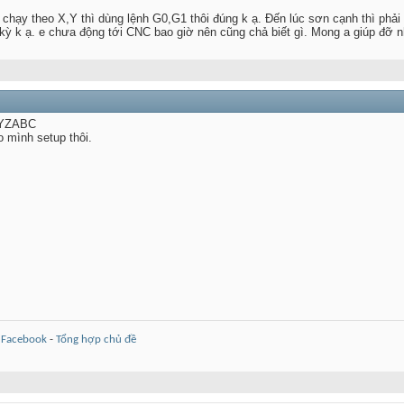
chạy theo X,Y thì dùng lệnh G0,G1 thôi đúng k ạ. Đến lúc sơn cạnh thì phải
kỳ k ạ. e chưa động tới CNC bao giờ nên cũng chả biết gì. Mong a giúp đỡ n
 XYZABC
o mình setup thôi.
-
Facebook
-
Tổng hợp chủ đề