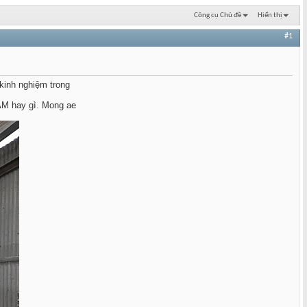
Công cụ Chủ đề
Hiển thị
#1
 kinh nghiệm trong
CAM hay gì. Mong ae