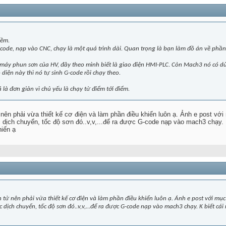
mềm.
-code, nạp vào CNC, chạy là một quá trình dài. Quan trọng là bạn làm đồ án về phầ
n máy phun sơn của HV, đây theo mình biết là giao điện HMI-PLC. Còn Mach3 nó có d
iện này thì nó tự sinh G-code rồi chạy theo.
là đơn giản vì chủ yếu là chạy từ điểm tới điểm.
 nên phải vừa thiết kế cơ điện và làm phần điều khiển luôn ạ. Ảnh e post với
 dịch chuyển, tốc độ sơn đó..v,v,...để ra được G-code nạp vào mach3 chạy. K 
hiển ạ
n tử nên phải vừa thiết kế cơ điện và làm phần điều khiển luôn ạ. Ảnh e post với mục
 dịch chuyển, tốc độ sơn đó..v,v,...để ra được G-code nạp vào mach3 chạy. K biết cái 