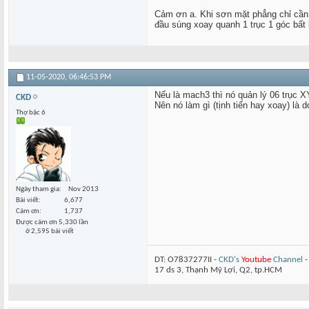
Cảm ơn a. Khi sơn mặt phẳng chỉ cần 
đầu súng xoay quanh 1 trục 1 góc bất 
11-05-2020,
06:46:53 PM
Nếu là mach3 thì nó quản lý 06 trục
CKD
Nên nó làm gì (tịnh tiến hay xoay) là d
Thợ bậc 6
Ngày tham gia
Nov 2013
Bài viết
6,677
Cám ơn
1,737
Được cám ơn 5,330 lần
ở 2,595 bài viết
DT: O7837277II -
CKD's
Youtube
Channel
17 ds 3, Thạnh Mỹ Lợi, Q2, tp.HCM