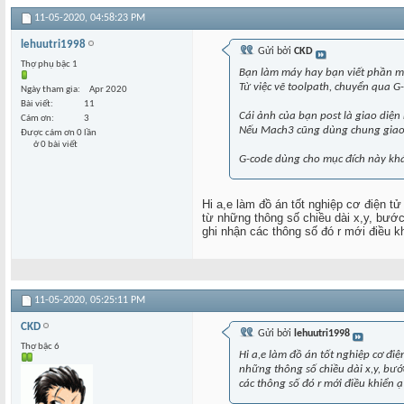
11-05-2020,
04:58:23 PM
lehuutri1998
Gửi bởi
CKD
Thợ phụ bậc 1
Bạn làm máy hay bạn viết phần 
Từ việc vẽ toolpath, chuyển qua G
Ngày tham gia
Apr 2020
Bài viết
11
Cái ảnh của bạn post là giao diệ
Cám ơn
3
Nếu Mach3 cũng dùng chung giao d
Được cám ơn 0 lần
ở 0 bài viết
G-code dùng cho mục đích này khá 
Hi a,e làm đồ án tốt nghiệp cơ điện tử
từ những thông số chiều dài x,y, bước
ghi nhận các thông số đó r mới điều k
11-05-2020,
05:25:11 PM
CKD
Gửi bởi
lehuutri1998
Thợ bậc 6
Hi a,e làm đồ án tốt nghiệp cơ điệ
những thông số chiều dài x,y, bước
các thông số đó r mới điều khiển ạ