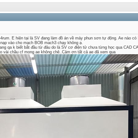
ng 4rum. E hiện tại là SV đang làm đồ án về máy phun sơn tự động. Ae nào có
để nạp vào cho mạch BOB mach3 chạy không ạ.
mang qa k biết bắt đầu từ đâu do là SV cơ điện tử chưa từng học qua CAD 
èo vài chầu cf mong ae không chê..Cảm ơn tất cả ae đã xem qua