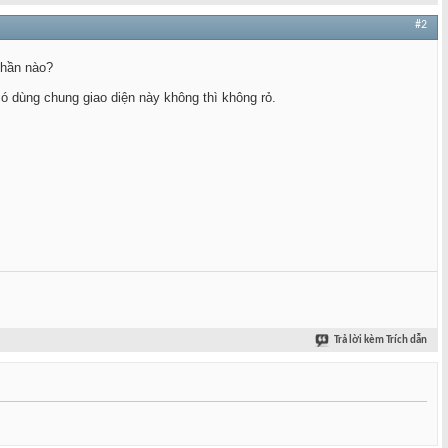
#2
phần nào?
ó dùng chung giao diện này không thì không rỏ.
Trả lời kèm Trích dẫn