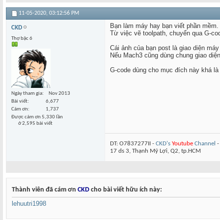
11-05-2020,
03:12:56 PM
Bạn làm máy hay bạn viết phần mềm.
CKD
Từ việc vẽ toolpath, chuyển qua G-cod
Thợ bậc 6
Cái ảnh của bạn post là giao diện má
Nếu Mach3 cũng dùng chung giao diện 
G-code dùng cho mục đích này khá là 
Ngày tham gia
Nov 2013
Bài viết
6,677
Cám ơn
1,737
Được cám ơn 5,330 lần
ở 2,595 bài viết
DT: O7837277II -
CKD's
Youtube
Channel
17 ds 3, Thạnh Mỹ Lợi, Q2, tp.HCM
Thành viên đã cám ơn
CKD
cho bài viết hữu ích này:
lehuutri1998