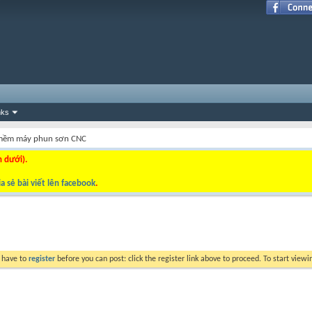
nks
mềm máy phun sơn CNC
n dưới).
a sẻ bài viết lên facebook
.
y have to
register
before you can post: click the register link above to proceed. To start view