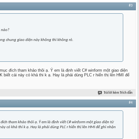
#3
n nào?
ùng chung giao diện này không thì không rỏ.
 mục đích tham khảo thôi ạ. Ý em là định viết C# winform một giao diện
biết cái này có khả thi k ạ. Hay là phải dùng PLC r hiển thị lên HMI để
Trả lời kèm Trích dẫn
#4
 đích tham khảo thôi ạ. Ý em là định viết C# winform một giao diện từ
này có khả thi k ạ. Hay là phải dùng PLC r hiển thị lên HMI để ghi nhận