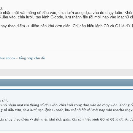
u.
nó nhận một vài thông số đầu vào, chia lưới xong dựa vào đó chạy luôn. Kh
đầu vào, chia lưới, tạo lệnh G-code, lưu thành file rồi mới nạp vào Mach3 c
chạy theo điểm -> điểm nên khá đơn giản. Chỉ cần hiểu lệnh G0 và G1 là đủ
-
Facebook
-
Tổng hợp chủ đề
h chịu.
nên nó nhận một vài thông số đầu vào, chia lưới xong dựa vào đó chạy luôn. Không 
 số đầu vào, chia lưới, tạo lệnh G-code, lưu thành file rồi mới nạp vào Mach3 chạy.
hỉ chạy theo điểm -> điểm nên khá đơn giản. Chỉ cần hiểu lệnh G0 và G1 là đủ. Phứ