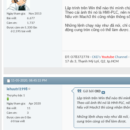
Lập trình trên Win thế nào thì mình chị
Theo cái ảnh thì nó là HMI-PLC, nên 
Ngày tham gia
Nov 2013
Nếu với Mach3 thì cũng nhận thông số 
Bài viết
6,677
Cám ơn
1,737
Những lệnh chạy này như đã nói, chỉ 
Được cám ơn 5,330 lần
động cung tròn cũng có thể làm được.
ở 2,595 bài viết
DT: O7837277II -
CKD's
Youtube
Channel
17 ds 3, Thạnh Mỹ Lợi, Q2, tp.HCM
11-05-2020,
06:45:15 PM
lehuutri1998
Gửi bởi
CKD
Thợ phụ bậc 1
Lập trình trên Win thế nào thì mìn
Theo cái ảnh thì nó là HMI-PLC, 
Ngày tham gia
Apr 2020
Nếu với Mach3 thì cũng nhận thông
Bài viết
11
Cám ơn
3
Những lệnh chạy này như đã nói, c
Được cám ơn 0 lần
cung tròn cũng có thể làm được.
ở 0 bài viết