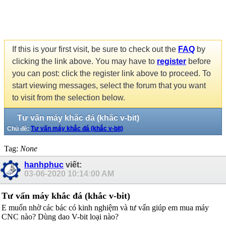
If this is your first visit, be sure to check out the
FAQ
by
clicking the link above. You may have to
register
before
you can post: click the register link above to proceed. To
start viewing messages, select the forum that you want
to visit from the selection below.
Tư vấn máy khắc đá (khắc v-bit)
Chủ đề:
Tư vấn máy khắc đá (khắc v-bit)
Tag:
None
hanhphuc
viết:
03-06-2020
10:14:00 AM
Tư vấn máy khắc đá (khắc v-bit)
E muốn nhờ các bác có kinh nghiệm và tư vấn giúp em mua máy
CNC nào? Dùng dao V-bit loại nào?