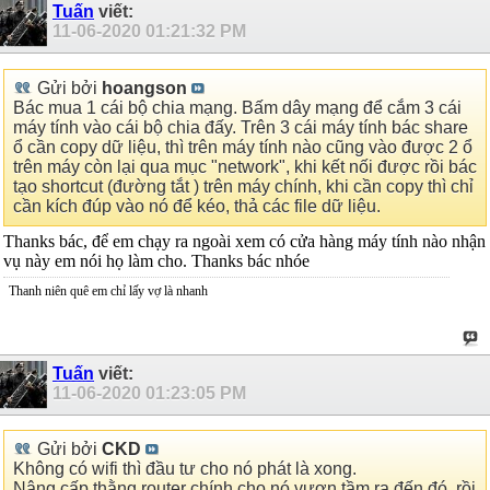
Tuấn
viết:
11-06-2020
01:21:32 PM
Gửi bởi
hoangson
Bác mua 1 cái bộ chia mạng. Bấm dây mạng để cắm 3 cái
máy tính vào cái bộ chia đấy. Trên 3 cái máy tính bác share
ổ cần copy dữ liệu, thì trên máy tính nào cũng vào được 2 ổ
trên máy còn lại qua mục "network", khi kết nối được rồi bác
tạo shortcut (đường tắt ) trên máy chính, khi cần copy thì chỉ
cần kích đúp vào nó để kéo, thả các file dữ liệu.
Thanks bác, để em chạy ra ngoài xem có cửa hàng máy tính nào nhận
vụ này em nói họ làm cho. Thanks bác nhóe
Thanh niên quê em chỉ lấy vợ là nhanh
Tuấn
viết:
11-06-2020
01:23:05 PM
Gửi bởi
CKD
Không có wifi thì đầu tư cho nó phát là xong.
Nâng cấp thằng router chính cho nó vươn tầm ra đến đó, rồi