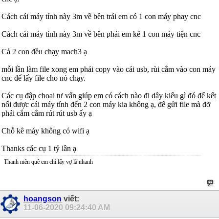
Cách cái máy tính này 3m về bên trái em có 1 con máy phay cnc
Cách cái máy tính này 3m về bên phải em kê 1 con máy tiện cnc
Cả 2 con đều chạy mach3 ạ
mỗi lần làm file xong em phải copy vào cái usb, rùi cắm vào con máy
cnc để lấy file cho nó chạy.
Các cụ đập choai tư vấn giúp em có cách nào đi dây kiểu gì đó để kết
nối được cái máy tính đến 2 con máy kia không ạ, để gửi file mà đỡ
phải cắm cắm rút rút usb ấy ạ
Chỗ kê máy không có wifi ạ
Thanks các cụ 1 tỷ lần ạ
Thanh niên quê em chỉ lấy vợ là nhanh
hoangson
viết:
11-06-2020
09:24:40 AM