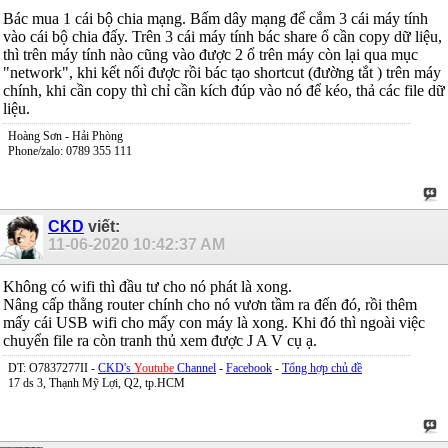
Bác mua 1 cái bộ chia mạng. Bấm dây mạng để cắm 3 cái máy tính
vào cái bộ chia đấy. Trên 3 cái máy tính bác share ổ cần copy dữ liệu,
thì trên máy tính nào cũng vào được 2 ổ trên máy còn lại qua mục
"network", khi kết nối được rồi bác tạo shortcut (đường tắt ) trên máy
chính, khi cần copy thì chỉ cần kích đúp vào nó để kéo, thả các file dữ
liệu.
Hoàng Sơn - Hải Phòng
Phone/zalo: 0789 355 111
CKD
viết:
11-06-2020
10:42:37 AM
Không có wifi thì đầu tư cho nó phát là xong.
Nâng cấp thằng router chính cho nó vươn tầm ra đến đó, rồi thêm
mấy cái USB wifi cho mấy con máy là xong. Khi đó thì ngoài việc
chuyển file ra còn tranh thủ xem được J A V cụ ạ.
DT: O7837277II -
CKD's
Youtube
Channel
-
Facebook
-
Tổng hợp chủ đề
17 ds 3, Thạnh Mỹ Lợi, Q2, tp.HCM