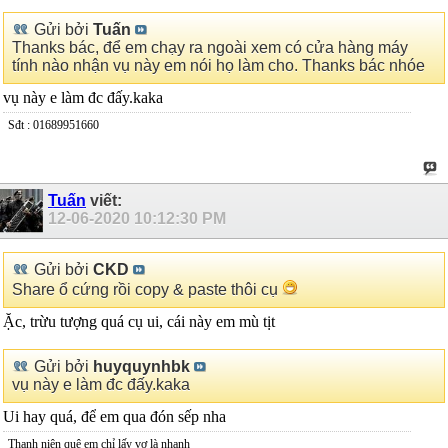
Gửi bởi
Tuấn
Thanks bác, để em chạy ra ngoài xem có cửa hàng máy
tính nào nhận vụ này em nói họ làm cho. Thanks bác nhóe
vụ này e làm đc đấy.kaka
Sđt : 01689951660
Tuấn
viết:
12-06-2020
10:12:30 PM
Gửi bởi
CKD
Share ổ cứng rồi copy & paste thôi cụ
Ặc, trừu tượng quá cụ ui, cái này em mù tịt
Gửi bởi
huyquynhbk
vụ này e làm đc đấy.kaka
Ui hay quá, để em qua đón sếp nha
Thanh niên quê em chỉ lấy vợ là nhanh