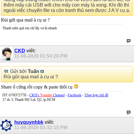
thêm mấy cái USB wifi cho mấy con máy là xong. Khi đó thì
ngoài việc chuyển file ra còn tranh thủ xem được J A V cụ ạ.
Rùi gửi qua mail à cụ ui ?
Thanh niên quê em chỉ lấy vợ là nhanh
CKD
viết:
11-06-2020
01:54:20 PM
Gửi bởi
Tuấn
Rùi gửi qua mail à cụ ui ?
Share ổ cứng rồi copy & paste thôi cụ
DT: O7837277II -
CKD's
Youtube
Channel
-
Facebook
-
Tổng hợp chủ đề
17 ds 3, Thạnh Mỹ Lợi, Q2, tp.HCM
huyquynhbk
viết:
11-06-2020
03:32:15 PM