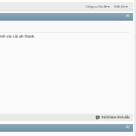
Công cụ Chủ đề
Hiển thị
#1
nh vài cái ah thank.
Trả lời kèm Trích dẫn
#2