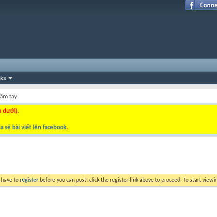
nks
cầm tay
n dưới).
a sẻ bài viết lên facebook
.
y have to
register
before you can post: click the register link above to proceed. To start view