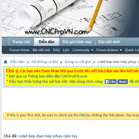
Trang chủ
Diễn đàn
Bài gửi hôm nay
Bài viết mới
Forum Home
Bài viết mới
FAQ
Lịch
Community
Forum Actions
Quick Li
Diễn đàn
Hệ thống cơ khí
Dụng cụ cắt gọt
colet kẹp dao máy phay 
Chú ý
: Các bạn nên tham khảo Nội quy trước khi viết bài (click vào liên kết bê
*
Nội quy và Thông báo diễn đàn CNCProVN.com
*
Nếu bạn thấy hứng thú với bài viết. Hãy dùng chức năng
để chi
If this is your first visit, be sure to check out the
FAQ
by clicking the link above. You ma
Chủ đề:
colet kẹp dao máy phay cầm tay