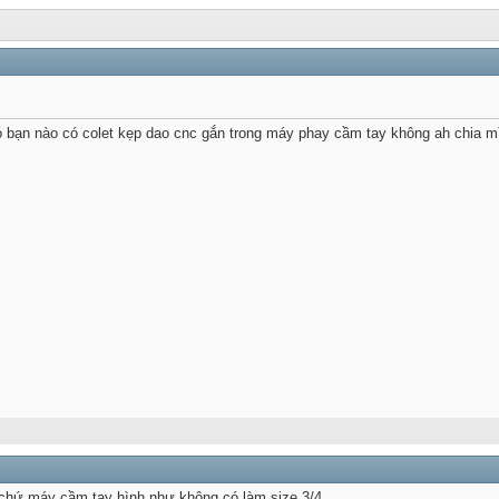
ó bạn nào có colet kẹp dao cnc gắn trong máy phay cầm tay không ah chia mì
 chứ máy cầm tay hình như không có làm size 3/4