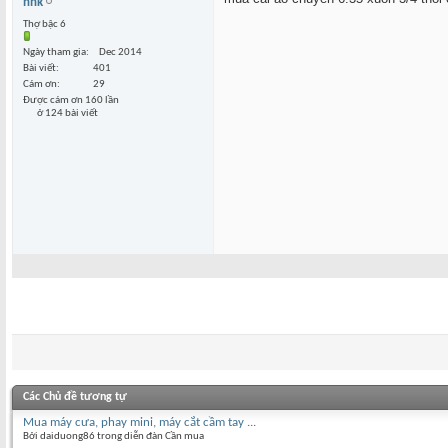
nnk
Thợ bậc 6
Ngày tham gia
Dec 2014
Bài viết
401
Cám ơn
29
Được cám ơn 160 lần
ở 124 bài viết
Các Chủ đề tương tự
Mua máy cưa, phay mini, máy cắt cầm tay ...
Bởi daiduong86 trong diễn đàn Cần mua