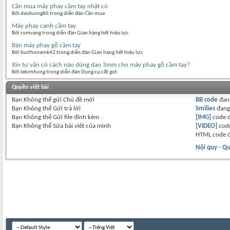
Cần mua máy phay cầm tay nhật cũ
Bởi daiduong86 trong diễn đàn Cần mua
Máy phay cạnh cầm tay
Bởi romvang trong diễn đàn Gian hàng hết hiệu lực
Bán máy phay gỗ cầm tay
Bởi buithonamk42 trong diễn đàn Gian hàng hết hiệu lực
Xin tư vấn có cách nào dùng dao 3mm cho máy phay gỗ cầm tay?
Bởi lekimhung trong diễn đàn Dụng cụ cắt gọt
Quyền viết bài
Bạn
Không thể
gửi Chủ đề mới
BB code
đan
Bạn
Không thể
Gửi trả lời
Smilies
đan
Bạn
Không thể
Gửi file đính kèm
[IMG]
code 
Bạn
Không thể
Sửa bài viết của mình
[VIDEO]
code
HTML code 
Nội quy - Qu