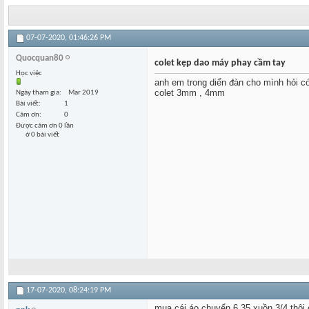
07-07-2020,
01:46:26 PM
Quocquan80
colet kẹp dao máy phay cầm tay
Học việc
anh em trong diển đàn cho mình hỏi c
colet 3mm , 4mm
Ngày tham gia
Mar 2019
Bài viết
1
Cám ơn
0
Được cám ơn 0 lần
ở 0 bài viết
17-07-2020,
08:24:19 PM
mua cái áo chuyển 6.35 xuồn 3/4 thôi