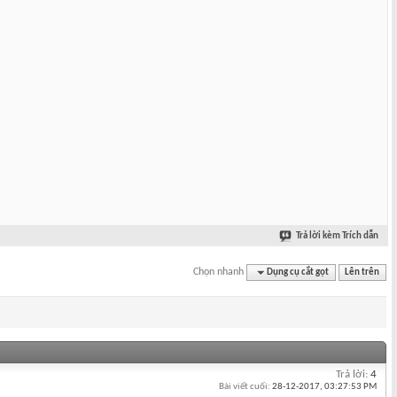
Trả lời kèm Trích dẫn
Chọn nhanh
Dụng cụ cắt gọt
Lên trên
Trả lời:
4
Bài viết cuối:
28-12-2017,
03:27:53 PM