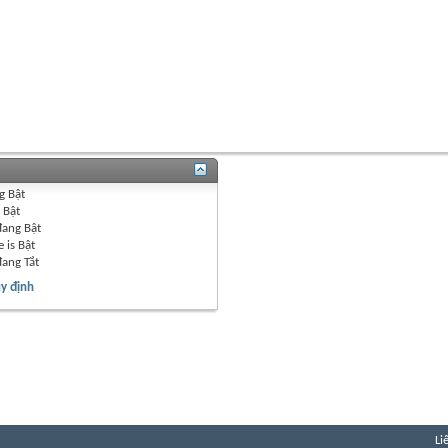
g
Bật
g
Bật
đang
Bật
 is
Bật
đang
Tắt
y định
Li