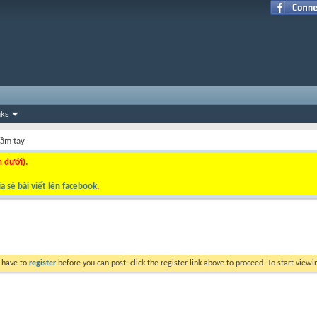
nks
cầm tay
n dưới).
a sẻ bài viết lên facebook
.
y have to
register
before you can post: click the register link above to proceed. To start view