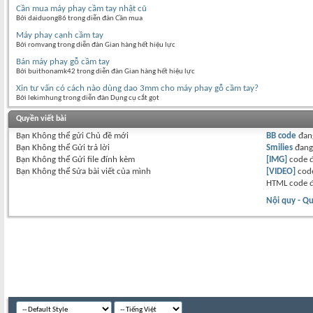
Cần mua máy phay cầm tay nhật cũ
Bởi daiduong86 trong diễn đàn Cần mua
Máy phay cạnh cầm tay
Bởi romvang trong diễn đàn Gian hàng hết hiệu lực
Bán máy phay gỗ cầm tay
Bởi buithonamk42 trong diễn đàn Gian hàng hết hiệu lực
Xin tư vấn có cách nào dùng dao 3mm cho máy phay gỗ cầm tay?
Bởi lekimhung trong diễn đàn Dụng cụ cắt gọt
Quyền viết bài
Bạn
Không thể
gửi Chủ đề mới
BB code
đan
Bạn
Không thể
Gửi trả lời
Smilies
đan
Bạn
Không thể
Gửi file đính kèm
[IMG]
code 
Bạn
Không thể
Sửa bài viết của mình
[VIDEO]
code
HTML code 
Nội quy - Qu