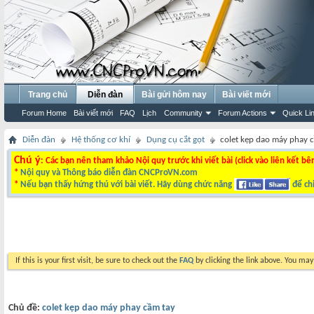
Trang chủ
Diễn đàn
Bài gửi hôm nay
Bài viết mới
Forum Home
Bài viết mới
FAQ
Lịch
Community
Forum Actions
Quick Li
Diễn đàn
Hệ thống cơ khí
Dụng cụ cắt gọt
colet kẹp dao máy phay 
Chú ý
: Các bạn nên tham khảo Nội quy trước khi viết bài (click vào liên kết bê
*
Nội quy và Thông báo diễn đàn CNCProVN.com
*
Nếu bạn thấy hứng thú với bài viết. Hãy dùng chức năng
để chi
If this is your first visit, be sure to check out the
FAQ
by clicking the link above. You ma
Chủ đề:
colet kẹp dao máy phay cầm tay