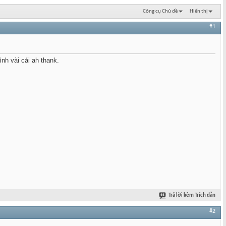
Công cụ Chủ đề
Hiển thị
#1
nh vài cái ah thank.
Trả lời kèm Trích dẫn
#2