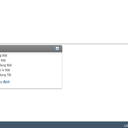
g
Bật
g
Bật
đang
Bật
 is
Bật
đang
Tắt
y định
Li