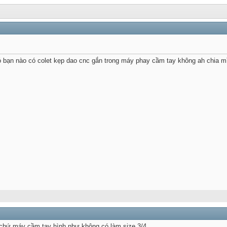
ó bạn nào có colet kẹp dao cnc gắn trong máy phay cầm tay không ah chia mì
 chứ máy cầm tay hình như không có làm size 3/4