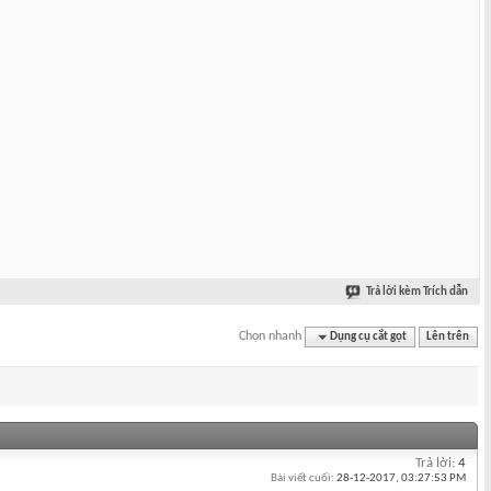
Trả lời kèm Trích dẫn
Chọn nhanh
Dụng cụ cắt gọt
Lên trên
Trả lời:
4
Bài viết cuối:
28-12-2017,
03:27:53 PM