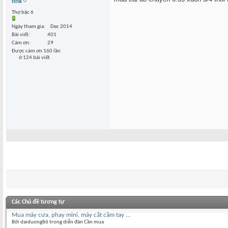
nnk
Thợ bậc 6
Ngày tham gia
Dec 2014
Bài viết
401
Cám ơn
29
Được cám ơn 160 lần
ở 124 bài viết
Các Chủ đề tương tự
Mua máy cưa, phay mini, máy cắt cầm tay ...
Bởi daiduong86 trong diễn đàn Cần mua