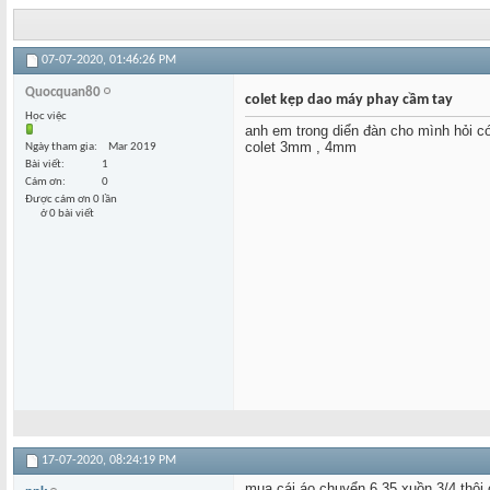
07-07-2020,
01:46:26 PM
Quocquan80
colet kẹp dao máy phay cầm tay
Học việc
anh em trong diển đàn cho mình hỏi c
colet 3mm , 4mm
Ngày tham gia
Mar 2019
Bài viết
1
Cám ơn
0
Được cám ơn 0 lần
ở 0 bài viết
17-07-2020,
08:24:19 PM
mua cái áo chuyển 6.35 xuồn 3/4 thôi