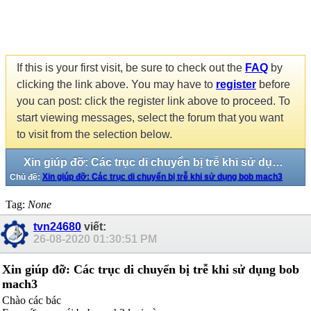
If this is your first visit, be sure to check out the
FAQ
by
clicking the link above. You may have to
register
before
you can post: click the register link above to proceed. To
start viewing messages, select the forum that you want
to visit from the selection below.
Xin giúp đỡ: Các trục di chuyển bị trễ khi sử dụng bob mach3
Chủ đề:
Xin giúp đỡ: Các trục di chuyển bị trễ khi sử dụng bob mach3
Tag:
None
tvn24680
viết:
26-08-2020
01:30:51 PM
Xin giúp đỡ: Các trục di chuyển bị trễ khi sử dụng bob
mach3
Chào các bác