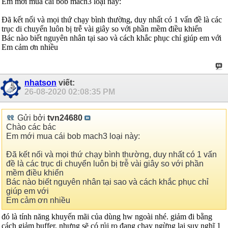
Em mới mua cái bob mach3 loại này:
Đã kết nối và mọi thứ chạy bình thường, duy nhất có 1 vấn đề là các
trục di chuyển luôn bị trễ vài giây so với phần mềm điều khiển
Bác nào biết nguyên nhân tại sao và cách khắc phục chỉ giúp em với
Em cảm ơn nhiều
nhatson
viết:
26-08-2020
02:08:35 PM
Gửi bởi
tvn24680
Chào các bác
Em mới mua cái bob mach3 loại này:
Đã kết nối và mọi thứ chạy bình thường, duy nhất có 1 vấn
đề là các trục di chuyển luôn bị trễ vài giây so với phần
mềm điều khiển
Bác nào biết nguyên nhân tại sao và cách khắc phục chỉ
giúp em với
Em cảm ơn nhiều
đó là tính năng khuyến mãi của dùng hw ngoài nhé. giảm đi bằng
cách giảm buffer, nhưng sẽ có rủi ro đang chạy ngừng lại suy nghĩ 1