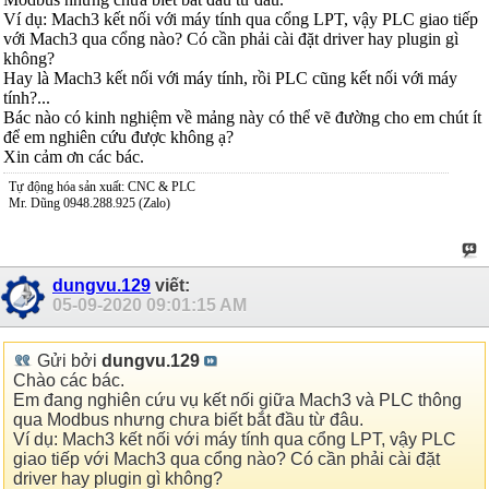
Ví dụ: Mach3 kết nối với máy tính qua cổng LPT, vậy PLC giao tiếp
với Mach3 qua cổng nào? Có cần phải cài đặt driver hay plugin gì
không?
Hay là Mach3 kết nối với máy tính, rồi PLC cũng kết nối với máy
tính?...
Bác nào có kinh nghiệm về mảng này có thể vẽ đường cho em chút ít
để em nghiên cứu được không ạ?
Xin cảm ơn các bác.
Tự động hóa sản xuất: CNC & PLC
Mr. Dũng 0948.288.925 (Zalo)
dungvu.129
viết:
05-09-2020
09:01:15 AM
Gửi bởi
dungvu.129
Chào các bác.
Em đang nghiên cứu vụ kết nối giữa Mach3 và PLC thông
qua Modbus nhưng chưa biết bắt đầu từ đâu.
Ví dụ: Mach3 kết nối với máy tính qua cổng LPT, vậy PLC
giao tiếp với Mach3 qua cổng nào? Có cần phải cài đặt
driver hay plugin gì không?