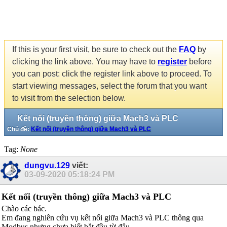
If this is your first visit, be sure to check out the
FAQ
by
clicking the link above. You may have to
register
before
you can post: click the register link above to proceed. To
start viewing messages, select the forum that you want
to visit from the selection below.
Kết nối (truyền thông) giữa Mach3 và PLC
Chủ đề:
Kết nối (truyền thông) giữa Mach3 và PLC
Tag:
None
dungvu.129
viết:
03-09-2020
05:18:24 PM
Kết nối (truyền thông) giữa Mach3 và PLC
Chào các bác.
Em đang nghiên cứu vụ kết nối giữa Mach3 và PLC thông qua
Modbus nhưng chưa biết bắt đầu từ đâu.