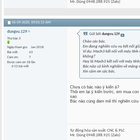
Mr. Dũng 0948.288.925 (Zalo)
05-09-2020,
09:01:15 AM
dungvu.129
Gửi bởi
dungvu.129
Thợ bậc 3
Chào các bác.
Em đang nghiên cứu vụ kết nối g
Ngày tham gia
Jan 2018
Ví dụ: Mach3 kết nối với máy tính
Bài viết
63
không?
Cám ơn
7
Hay là Mach3 kết nối với máy tính, 
Được cám ơn 18 lần
Bác nào có kinh nghiệm về mảng n
ở 12 bài viết
Xin cảm ơn các bác.
Chưa có bác nào ý kiến à?
Thôi em lại ý kiến trước, em mua co
sao.
Bác nào cùng đam mê thì nghiên cứu 
Tự động hóa sản xuất: CNC & PLC
Mr. Dũng 0948.288.925 (Zalo)