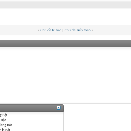
«
Chủ đề trước
|
Chủ đề Tiếp theo
»
g
Bật
g
Bật
đang
Bật
 is
Bật