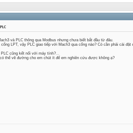
 PLC
Mach3 và PLC thông qua Modbus nhưng chưa biết bắt đầu từ đâu.
 cổng LPT, vậy PLC giao tiếp với Mach3 qua cổng nào? Có cần phải cài đặt dr
 PLC cũng kết nối với máy tính?...
có thể vẽ đường cho em chút ít để em nghiên cứu được không ạ?