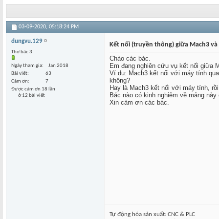
03-09-2020,
05:18:24 PM
dungvu.129
Kết nối (truyền thông) giữa Mach3 và
Thợ bậc 3
Chào các bác.
Em đang nghiên cứu vụ kết nối giữa 
Ngày tham gia
Jan 2018
Ví dụ: Mach3 kết nối với máy tính qua
Bài viết
63
không?
Cám ơn
7
Hay là Mach3 kết nối với máy tính, rồi
Được cám ơn 18 lần
Bác nào có kinh nghiệm về mảng này 
ở 12 bài viết
Xin cảm ơn các bác.
Tự động hóa sản xuất: CNC & PLC