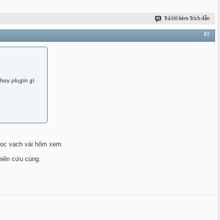
Trả lời kèm Trích dẫn
#2
hay plugin gì
 vọc vạch vài hôm xem
hiên cứu cùng.