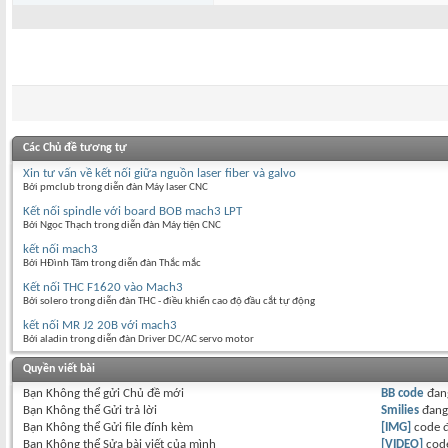
Các Chủ đề tương tự
Xin tư vấn về kết nối giữa nguồn laser fiber và galvo
Bởi pmclub trong diễn đàn Máy laser CNC
Kết nối spindle với board BOB mach3 LPT
Bởi Ngọc Thạch trong diễn đàn Máy tiện CNC
kết nối mach3
Bởi HĐình Tâm trong diễn đàn Thắc mắc
Kết nối THC F1620 vào Mach3
Bởi solero trong diễn đàn THC - điều khiển cao độ đầu cắt tự động
kết nối MR J2 20B với mach3
Bởi aladin trong diễn đàn Driver DC/AC servo motor
Quyền viết bài
Bạn
Không thể
gửi Chủ đề mới
BB code
đan
Bạn
Không thể
Gửi trả lời
Smilies
đan
Bạn
Không thể
Gửi file đính kèm
[IMG]
code 
Bạn
Không thể
Sửa bài viết của mình
[VIDEO]
code