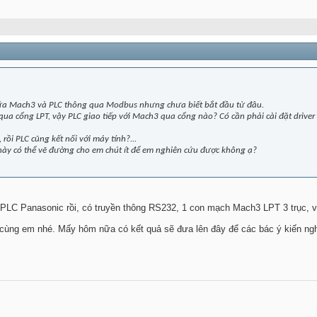
iữa Mach3 và PLC thông qua Modbus nhưng chưa biết bắt đầu từ đâu.
 qua cổng LPT, vậy PLC giao tiếp với Mach3 qua cổng nào? Có cần phải cài đặt driver 
rồi PLC cũng kết nối với máy tính?...
ày có thể vẽ đường cho em chút ít để em nghiên cứu được không ạ?
n PLC Panasonic rồi, có truyền thông RS232, 1 con mạch Mach3 LPT 3 trục,
cùng em nhé. Mấy hôm nữa có kết quả sẽ đưa lên đây để các bác ý kiến ng