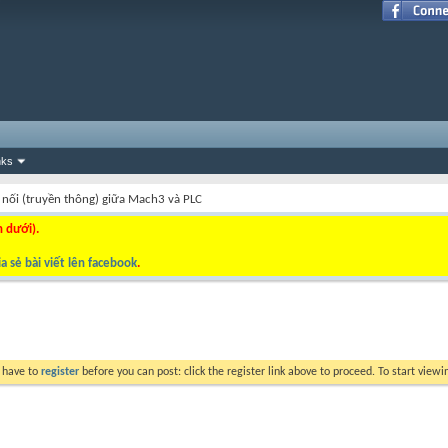
nks
 nối (truyền thông) giữa Mach3 và PLC
n dưới).
a sẻ bài viết lên facebook
.
y have to
register
before you can post: click the register link above to proceed. To start view