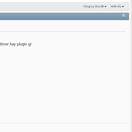
Công cụ Chủ đề
Hiển thị
#1
iver hay plugin gì