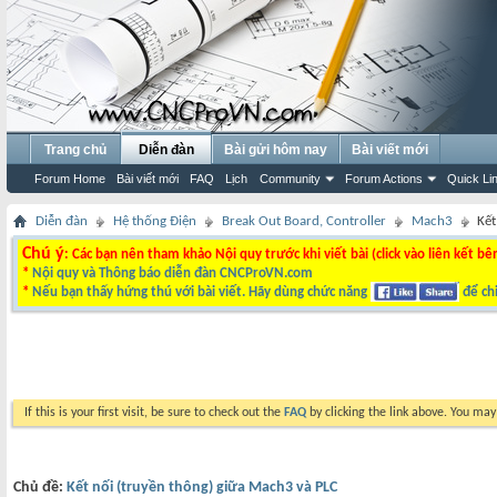
Trang chủ
Diễn đàn
Bài gửi hôm nay
Bài viết mới
Forum Home
Bài viết mới
FAQ
Lịch
Community
Forum Actions
Quick Li
Diễn đàn
Hệ thống Điện
Break Out Board, Controller
Mach3
Kết
Chú ý
: Các bạn nên tham khảo Nội quy trước khi viết bài (click vào liên kết bê
*
Nội quy và Thông báo diễn đàn CNCProVN.com
*
Nếu bạn thấy hứng thú với bài viết. Hãy dùng chức năng
để chi
If this is your first visit, be sure to check out the
FAQ
by clicking the link above. You ma
Chủ đề:
Kết nối (truyền thông) giữa Mach3 và PLC