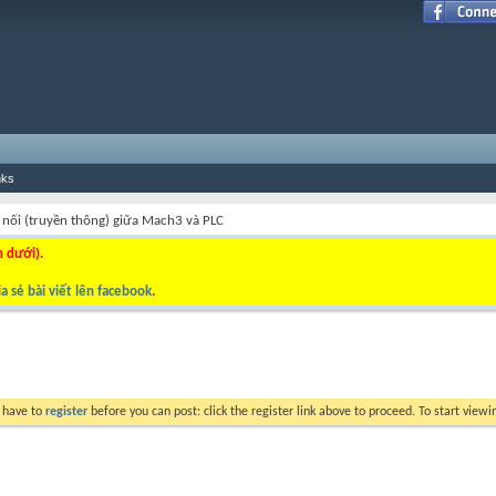
nks
 nối (truyền thông) giữa Mach3 và PLC
n dưới).
a sẻ bài viết lên facebook
.
y have to
register
before you can post: click the register link above to proceed. To start view