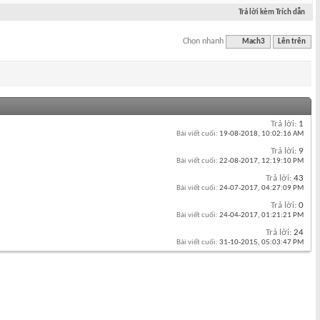
Trả lời kèm Trích dẫn
Chọn nhanh
Mach3
Lên trên
Trả lời:
1
Bài viết cuối:
19-08-2018,
10:02:16 AM
Trả lời:
9
Bài viết cuối:
22-08-2017,
12:19:10 PM
Trả lời:
43
Bài viết cuối:
24-07-2017,
04:27:09 PM
Trả lời:
0
Bài viết cuối:
24-04-2017,
01:21:21 PM
Trả lời:
24
Bài viết cuối:
31-10-2015,
05:03:47 PM