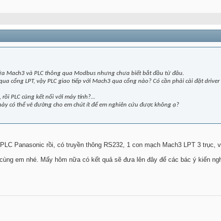
iữa Mach3 và PLC thông qua Modbus nhưng chưa biết bắt đầu từ đâu.
 qua cổng LPT, vậy PLC giao tiếp với Mach3 qua cổng nào? Có cần phải cài đặt driver 
rồi PLC cũng kết nối với máy tính?...
ày có thể vẽ đường cho em chút ít để em nghiên cứu được không ạ?
n PLC Panasonic rồi, có truyền thông RS232, 1 con mạch Mach3 LPT 3 trục,
cùng em nhé. Mấy hôm nữa có kết quả sẽ đưa lên đây để các bác ý kiến ng