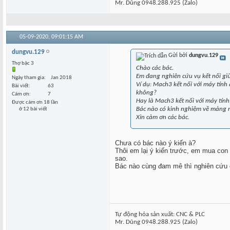
Mr. Dũng 0948.288.925 (Zalo)
05-09-2020,
09:01:15 AM
dungvu.129
Gửi bởi
dungvu.129
Thợ bậc 3
Chào các bác.
Em đang nghiên cứu vụ kết nối g
Ngày tham gia
Jan 2018
Ví dụ: Mach3 kết nối với máy tính
Bài viết
63
không?
Cám ơn
7
Hay là Mach3 kết nối với máy tính, 
Được cám ơn 18 lần
Bác nào có kinh nghiệm về mảng n
ở 12 bài viết
Xin cảm ơn các bác.
Chưa có bác nào ý kiến à?
Thôi em lại ý kiến trước, em mua co
sao.
Bác nào cùng đam mê thì nghiên cứu 
Tự động hóa sản xuất: CNC & PLC
Mr. Dũng 0948.288.925 (Zalo)