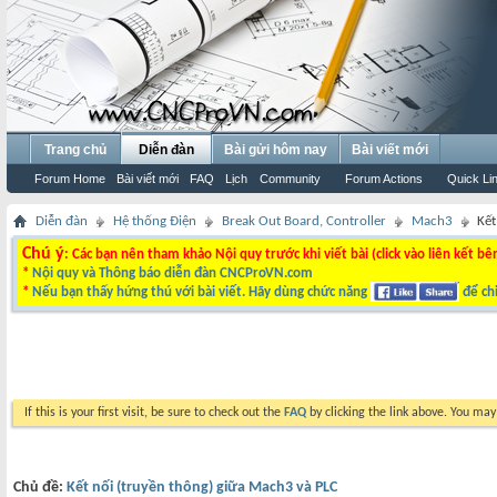
Trang chủ
Diễn đàn
Bài gửi hôm nay
Bài viết mới
Forum Home
Bài viết mới
FAQ
Lịch
Community
Forum Actions
Quick Li
Diễn đàn
Hệ thống Điện
Break Out Board, Controller
Mach3
Kết
Chú ý
: Các bạn nên tham khảo Nội quy trước khi viết bài (click vào liên kết bê
*
Nội quy và Thông báo diễn đàn CNCProVN.com
*
Nếu bạn thấy hứng thú với bài viết. Hãy dùng chức năng
để chi
If this is your first visit, be sure to check out the
FAQ
by clicking the link above. You ma
Chủ đề:
Kết nối (truyền thông) giữa Mach3 và PLC