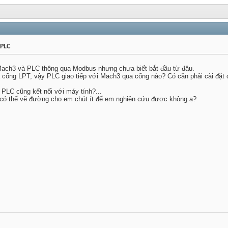
 PLC
Mach3 và PLC thông qua Modbus nhưng chưa biết bắt đầu từ đâu.
 cổng LPT, vậy PLC giao tiếp với Mach3 qua cổng nào? Có cần phải cài đặt dr
 PLC cũng kết nối với máy tính?...
có thể vẽ đường cho em chút ít để em nghiên cứu được không ạ?