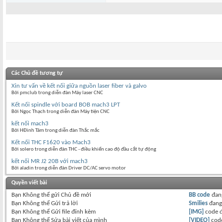
Các Chủ đề tương tự
Xin tư vấn về kết nối giữa nguồn laser fiber và galvo
Bởi pmclub trong diễn đàn Máy laser CNC
Kết nối spindle với board BOB mach3 LPT
Bởi Ngọc Thạch trong diễn đàn Máy tiện CNC
kết nối mach3
Bởi HĐình Tâm trong diễn đàn Thắc mắc
Kết nối THC F1620 vào Mach3
Bởi solero trong diễn đàn THC - điều khiển cao độ đầu cắt tự động
kết nối MR J2 20B với mach3
Bởi aladin trong diễn đàn Driver DC/AC servo motor
Quyền viết bài
Bạn
Không thể
gửi Chủ đề mới
BB code
đan
Bạn
Không thể
Gửi trả lời
Smilies
đan
Bạn
Không thể
Gửi file đính kèm
[IMG]
code 
Bạn
Không thể
Sửa bài viết của mình
[VIDEO]
code