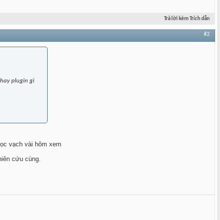
Trả lời kèm Trích dẫn
#2
hay plugin gì
 vọc vạch vài hôm xem
hiên cứu cùng.