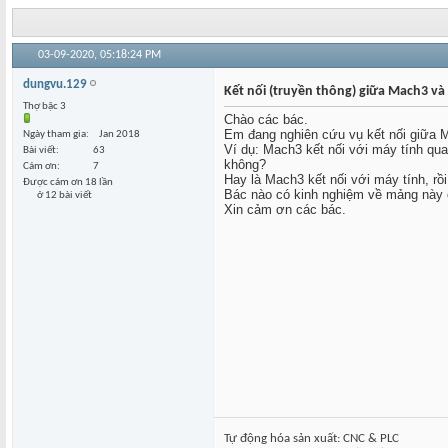
03-09-2020,
05:18:24 PM
dungvu.129
Kết nối (truyền thông) giữa Mach3 và
Thợ bậc 3
Chào các bác.
Em đang nghiên cứu vụ kết nối giữa 
Ngày tham gia
Jan 2018
Ví dụ: Mach3 kết nối với máy tính qua
Bài viết
63
không?
Cám ơn
7
Hay là Mach3 kết nối với máy tính, rồi
Được cám ơn 18 lần
Bác nào có kinh nghiệm về mảng này 
ở 12 bài viết
Xin cảm ơn các bác.
Tự động hóa sản xuất: CNC & PLC