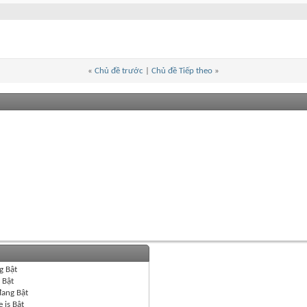
«
Chủ đề trước
|
Chủ đề Tiếp theo
»
g
Bật
g
Bật
đang
Bật
 is
Bật