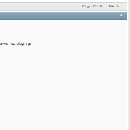
Công cụ Chủ đề
Hiển thị
#1
iver hay plugin gì