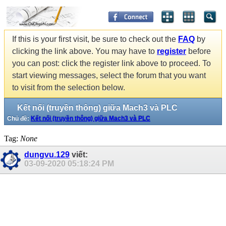
If this is your first visit, be sure to check out the
FAQ
by
clicking the link above. You may have to
register
before
you can post: click the register link above to proceed. To
start viewing messages, select the forum that you want
to visit from the selection below.
Kết nối (truyền thông) giữa Mach3 và PLC
Chủ đề:
Kết nối (truyền thông) giữa Mach3 và PLC
Tag:
None
dungvu.129
viết:
03-09-2020
05:18:24 PM