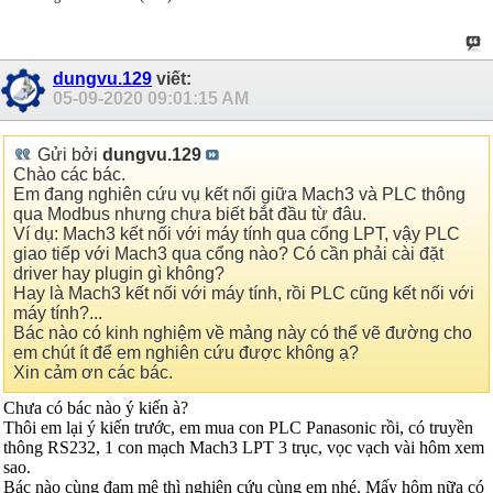
dungvu.129
viết:
05-09-2020
09:01:15 AM
Gửi bởi
dungvu.129
Chào các bác.
Em đang nghiên cứu vụ kết nối giữa Mach3 và PLC thông
qua Modbus nhưng chưa biết bắt đầu từ đâu.
Ví dụ: Mach3 kết nối với máy tính qua cổng LPT, vậy PLC
giao tiếp với Mach3 qua cổng nào? Có cần phải cài đặt
driver hay plugin gì không?
Hay là Mach3 kết nối với máy tính, rồi PLC cũng kết nối với
máy tính?...
Bác nào có kinh nghiệm về mảng này có thể vẽ đường cho
em chút ít để em nghiên cứu được không ạ?
Xin cảm ơn các bác.
Chưa có bác nào ý kiến à?
Thôi em lại ý kiến trước, em mua con PLC Panasonic rồi, có truyền
thông RS232, 1 con mạch Mach3 LPT 3 trục, vọc vạch vài hôm xem
sao.
Bác nào cùng đam mê thì nghiên cứu cùng em nhé. Mấy hôm nữa có