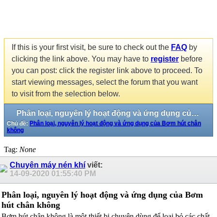
If this is your first visit, be sure to check out the
FAQ
by
clicking the link above. You may have to
register
before
you can post: click the register link above to proceed. To
start viewing messages, select the forum that you want
to visit from the selection below.
Phân loại, nguyên lý hoạt động và ứng dụng của Bơm hút chân không
Chủ đề:
Phân loại, nguyên lý hoạt động và ứng dụng của Bơm hút chân
không
Tag:
None
Chuyên máy nén khí
viết:
14-09-2020
01:55:40 PM
Phân loại, nguyên lý hoạt động và ứng dụng của Bơm
hút chân không
Bơm hút chân không là một thiết bị chuyên dùng để loại bỏ các chất