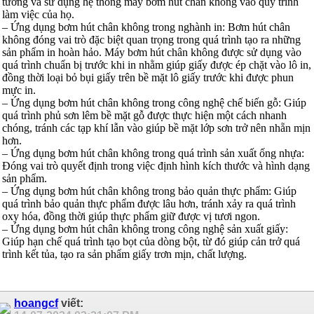
tưởng và sử dụng hệ thống máy bơm hút chân không vào quy trình
làm việc của họ.
– Ứng dụng bơm hút chân không trong nghành in: Bơm hút chân
không đóng vai trò đặc biệt quan trọng trong quá trình tạo ra những
sản phẩm in hoàn hảo. Máy bơm hút chân không được sử dụng vào
quá trình chuẩn bị trước khi in nhằm giúp giấy được ép chặt vào lô in,
đồng thời loại bỏ bụi giấy trên bề mặt lô giấy trước khi được phun
mực in.
– Ứng dụng bơm hút chân không trong công nghệ chế biến gỗ: Giúp
quá trình phủ sơn lêm bề mặt gỗ được thực hiện một cách nhanh
chóng, tránh các tạp khí lẫn vào giúp bề mặt lớp sơn trở nên nhẵn mịn
hơn.
– Ứng dụng bơm hút chân không trong quá trình sản xuất ống nhựa:
Đóng vai trò quyết định trong việc định hình kích thước và hình dạng
sản phẩm.
– Ứng dụng bơm hút chân không trong bảo quản thực phẩm: Giúp
quá trình bảo quản thực phẩm được lâu hơn, tránh xảy ra quá trình
oxy hóa, đồng thời giúp thực phẩm giữ được vị tươi ngon.
– Ứng dụng bơm hút chân không trong công nghệ sản xuất giấy:
Giúp hạn chế quá trình tạo bọt của dòng bột, từ đó giúp cản trở quá
trình kết tủa, tạo ra sản phẩm giấy trơn mịn, chất lượng.
hoangcf
viết: