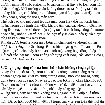
Trong các máy bơm hút chân không có cấu tạo các khoang công tác,
thường nằm giữa các piston hoặc các cánh gạt (tùy vào loại bơm hút
chân không). Môi trường chân không được tạo ra từ động tác hút
không khí, hơi, chất lỏng trong không gian thông qua hoạt động của
các khoang công tác trong máy bơm.
Thể tích các khoang công tác của máy bơm thay đổi một cách tuần
hoàn. Trong quá trình làm việc, khi thể tích của các khoang công tác
tăng lên, máy bơm sẽ thực hiện động tác hút chất lỏng công tác (nước
hoặc dầu), không khí và hơi. Hỗn hợp này sẽ dần bị nén lại và được
tống ra khỏi cửa của máy bơm.
Khi đã được tống ra khỏi máy bơm thì chất lỏng và không khí lại
được tách riêng ra. Chất lỏng sẽ theo bình ngưng và trở thành nhiên
liệu cung cấp cho máy bơm, tạo thành một vòng hoạt động khép kín.
Đối với các loại máy bơm không sử dụng chất lỏng, các khoang công
tác sẽ được thiết kế đóng kín.
3. Ứng dụng rộng rãi của bơm hút chân không công nghiệp
Ngay từ khi mới ra đời, bơm hút chân không nhanh chóng được các
doanh nghiệp sản xuất vô cùng “trọng dụng” nhờ vào những công
dụng tuyệt vời của nó. Ngày nay, các loại bơm hút chân không được
ứng dụng ngày càng rộng rãi, đóng vai trò đặc biệt quan trọng trong
các dây chuyền sản xuất, những nhà máy công nghiệp.
– Ứng dụng bơm hút chân không trong ngành Y tế: Giúp quá trình
chuẩn đoán và điều trị bệnh an toàn và chính xác hơn, hiệu suất cao
hơn. Đã có hơn 3000 bệnh viện và trung tâm y tế trên toàn thế giới tin