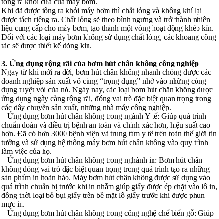
tống ra khỏi cửa của máy bơm.
Khi đã được tống ra khỏi máy bơm thì chất lỏng và không khí lại
được tách riêng ra. Chất lỏng sẽ theo bình ngưng và trở thành nhiên
liệu cung cấp cho máy bơm, tạo thành một vòng hoạt động khép kín.
Đối với các loại máy bơm không sử dụng chất lỏng, các khoang công
tác sẽ được thiết kế đóng kín.
3. Ứng dụng rộng rãi của bơm hút chân không công nghiệp
Ngay từ khi mới ra đời, bơm hút chân không nhanh chóng được các
doanh nghiệp sản xuất vô cùng “trọng dụng” nhờ vào những công
dụng tuyệt vời của nó. Ngày nay, các loại bơm hút chân không được
ứng dụng ngày càng rộng rãi, đóng vai trò đặc biệt quan trọng trong
các dây chuyền sản xuất, những nhà máy công nghiệp.
– Ứng dụng bơm hút chân không trong ngành Y tế: Giúp quá trình
chuẩn đoán và điều trị bệnh an toàn và chính xác hơn, hiệu suất cao
hơn. Đã có hơn 3000 bệnh viện và trung tâm y tế trên toàn thế giới tin
tưởng và sử dụng hệ thống máy bơm hút chân không vào quy trình
làm việc của họ.
– Ứng dụng bơm hút chân không trong nghành in: Bơm hút chân
không đóng vai trò đặc biệt quan trọng trong quá trình tạo ra những
sản phẩm in hoàn hảo. Máy bơm hút chân không được sử dụng vào
quá trình chuẩn bị trước khi in nhằm giúp giấy được ép chặt vào lô in,
đồng thời loại bỏ bụi giấy trên bề mặt lô giấy trước khi được phun
mực in.
– Ứng dụng bơm hút chân không trong công nghệ chế biến gỗ: Giúp