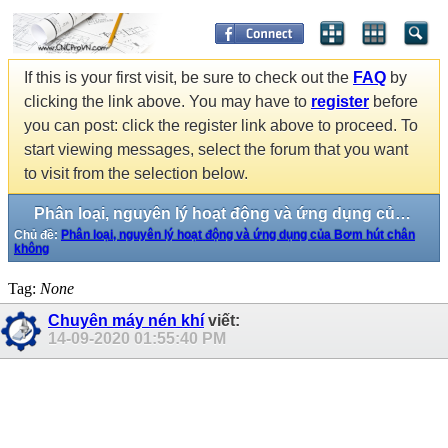
If this is your first visit, be sure to check out the
FAQ
by
clicking the link above. You may have to
register
before
you can post: click the register link above to proceed. To
start viewing messages, select the forum that you want
to visit from the selection below.
Phân loại, nguyên lý hoạt động và ứng dụng của Bơm hút chân không
Chủ đề:
Phân loại, nguyên lý hoạt động và ứng dụng của Bơm hút chân
không
Tag:
None
Chuyên máy nén khí
viết:
14-09-2020
01:55:40 PM