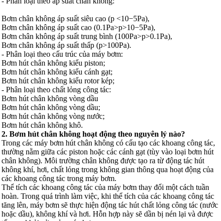
- Phân loại theo áp suất chân không:
Bơm chân không áp suất siêu cao (p <10−5Pa),
Bơm chân không áp suất cao (0.1Pa>p>10−5Pa),
Bơm chân không áp suất trung bình (100Pa>p>0.1Pa),
Bơm chân không áp suất thấp (p>100Pa).
- Phân loại theo cấu trúc của máy bơm:
Bơm hút chân không kiểu piston;
Bơm hút chân không kiểu cánh gạt;
Bơm hút chân không kiểu rotor kép;
- Phân loại theo chất lỏng công tác:
Bơm hút chân không vòng dầu
Bơm hút chân không vòng dầu;
Bơm hút chân không vòng nước;
Bơm hút chân không khô.
2. Bơm hút chân không hoạt động theo nguyên lý nào?
Trong các máy bơm hút chân không có cấu tạo các khoang công tác,
thường nằm giữa các piston hoặc các cánh gạt (tùy vào loại bơm hút
chân không). Môi trường chân không được tạo ra từ động tác hút
không khí, hơi, chất lỏng trong không gian thông qua hoạt động của
các khoang công tác trong máy bơm.
Thể tích các khoang công tác của máy bơm thay đổi một cách tuần
hoàn. Trong quá trình làm việc, khi thể tích của các khoang công tác
tăng lên, máy bơm sẽ thực hiện động tác hút chất lỏng công tác (nước
hoặc dầu), không khí và hơi. Hỗn hợp này sẽ dần bị nén lại và được