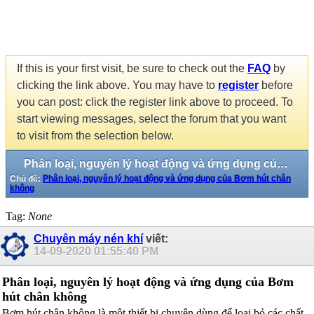
If this is your first visit, be sure to check out the
FAQ
by
clicking the link above. You may have to
register
before
you can post: click the register link above to proceed. To
start viewing messages, select the forum that you want
to visit from the selection below.
Phân loại, nguyên lý hoạt động và ứng dụng của Bơm hút chân không
Chủ đề:
Phân loại, nguyên lý hoạt động và ứng dụng của Bơm hút chân
không
Tag:
None
Chuyên máy nén khí
viết:
14-09-2020
01:55:40 PM
Phân loại, nguyên lý hoạt động và ứng dụng của Bơm
hút chân không
Bơm hút chân không là một thiết bị chuyên dùng để loại bỏ các chất