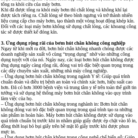
tống ra khỏi cửa của máy bơm.
Khi đã được tống ra khỏi máy bơm thì chất lỏng và không khí lại
được tách riêng ra. Chất lỏng sẽ theo bình ngưng và trở thành nhiên
liệu cung cấp cho máy bơm, tạo thành một vòng hoạt động khép kín.
Đối với các loại máy bơm không sử dụng chất lỏng, các khoang công
tác sẽ được thiết kế đóng kín.
3. Ứng dụng rộng rãi của bơm hút chân không công nghiệp
Ngay từ khi mới ra đời, bơm hút chân không nhanh chóng được các
doanh nghiệp sản xuất vô cùng “trọng dụng” nhờ vào những công
dụng tuyệt vời của nó. Ngày nay, các loại bơm hút chân không được
ứng dụng ngày càng rộng rãi, đóng vai trò đặc biệt quan trọng trong
các dây chuyền sản xuất, những nhà máy công nghiệp.
– Ứng dụng bơm hút chân không trong ngành Y tế: Giúp quá trình
chuẩn đoán và điều trị bệnh an toàn và chính xác hơn, hiệu suất cao
hơn. Đã có hơn 3000 bệnh viện và trung tâm y tế trên toàn thế giới tin
tưởng và sử dụng hệ thống máy bơm hút chân không vào quy trình
làm việc của họ.
– Ứng dụng bơm hút chân không trong nghành in: Bơm hút chân
không đóng vai trò đặc biệt quan trọng trong quá trình tạo ra những
sản phẩm in hoàn hảo. Máy bơm hút chân không được sử dụng vào
quá trình chuẩn bị trước khi in nhằm giúp giấy được ép chặt vào lô in,
đồng thời loại bỏ bụi giấy trên bề mặt lô giấy trước khi được phun
mực in.
– Ứng dụng bơm hút chân không trong công nghệ chế biến gỗ: Giúp