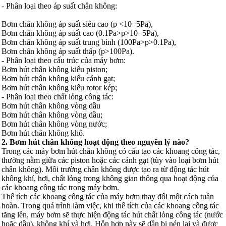
- Phân loại theo áp suất chân không:
Bơm chân không áp suất siêu cao (p <10−5Pa),
Bơm chân không áp suất cao (0.1Pa>p>10−5Pa),
Bơm chân không áp suất trung bình (100Pa>p>0.1Pa),
Bơm chân không áp suất thấp (p>100Pa).
- Phân loại theo cấu trúc của máy bơm:
Bơm hút chân không kiểu piston;
Bơm hút chân không kiểu cánh gạt;
Bơm hút chân không kiểu rotor kép;
- Phân loại theo chất lỏng công tác:
Bơm hút chân không vòng dầu
Bơm hút chân không vòng dầu;
Bơm hút chân không vòng nước;
Bơm hút chân không khô.
2. Bơm hút chân không hoạt động theo nguyên lý nào?
Trong các máy bơm hút chân không có cấu tạo các khoang công tác,
thường nằm giữa các piston hoặc các cánh gạt (tùy vào loại bơm hút
chân không). Môi trường chân không được tạo ra từ động tác hút
không khí, hơi, chất lỏng trong không gian thông qua hoạt động của
các khoang công tác trong máy bơm.
Thể tích các khoang công tác của máy bơm thay đổi một cách tuần
hoàn. Trong quá trình làm việc, khi thể tích của các khoang công tác
tăng lên, máy bơm sẽ thực hiện động tác hút chất lỏng công tác (nước
hoặc dầu), không khí và hơi. Hỗn hợp này sẽ dần bị nén lại và được