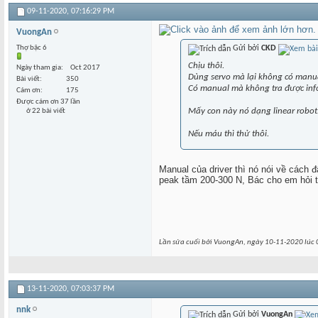
09-11-2020,
07:16:29 PM
VuongAn
Thợ bậc 6
Gửi bởi
CKD
Chịu thôi.
Ngày tham gia
Oct 2017
Dùng servo mà lại không có manua
Bài viết
350
Có manual mà không tra được inf
Cám ơn
175
Được cám ơn 37 lần
Mấy con này nó dạng linear robot.
ở 22 bài viết
Nếu máu thì thử thôi.
Manual của driver thì nó nói về cách
peak tầm 200-300 N, Bác cho em hỏi 
Lần sửa cuối bởi VuongAn, ngày 10-11-2020 lúc
13-11-2020,
07:03:37 PM
nnk
Gửi bởi
VuongAn