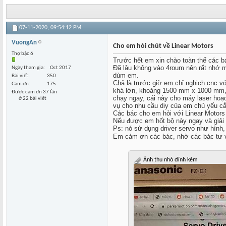
07-11-2020,
09:54:12 PM
VuongAn
Cho em hỏi chút về Linear Motors
Thợ bậc 6
Trước hết em xin chào toàn thể các bá
Đã lâu không vào 4roum nên rất nhớ m
Ngày tham gia
Oct 2017
dùm em.
Bài viết
350
Chả là trước giờ em chỉ nghịch cnc vớ
Cám ơn
175
khá lớn, khoảng 1500 mm x 1000 mm, b
Được cám ơn 37 lần
chạy ngay, cái này cho máy laser hoạ
ở 22 bài viết
vụ cho nhu cầu diy của em chủ yếu cắt
Các bác cho em hỏi với Linear Motor
Nếu được em hốt bộ này ngay và giải 
Ps: nó sử dụng driver servo như hình
Em cảm ơn các bác, nhờ các bác tư v
Ảnh thu nhỏ đính kèm