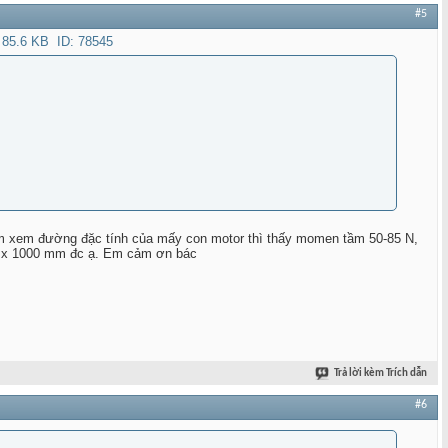
#5
. Em xem đường đặc tính của mấy con motor thì thấy momen tầm 50-85 N,
00 x 1000 mm đc ạ. Em cảm ơn bác
Trả lời kèm Trích dẫn
#6