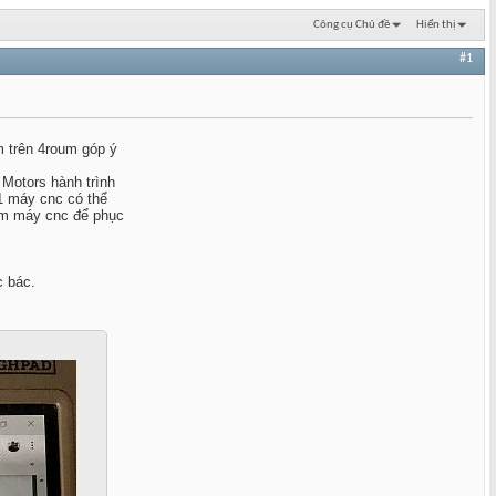
Công cụ Chủ đề
Hiển thị
#1
m trên 4roum góp ý
 Motors hành trình
1 máy cnc có thể
làm máy cnc để phục
c bác.