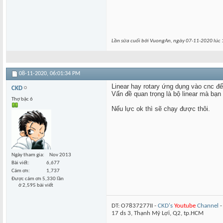
Lần sửa cuối bởi VuongAn, ngày 07-11-2020 lúc
08-11-2020,
06:01:34 PM
Linear hay rotary ứng dụng vào cnc để
CKD
Vấn đề quan trọng là bộ linear mà bạn
Thợ bậc 6
Nếu lực ok thì sẽ chạy được thôi.
Ngày tham gia
Nov 2013
Bài viết
6,677
Cám ơn
1,737
Được cám ơn 5,330 lần
ở 2,595 bài viết
DT: O7837277II -
CKD's
Youtube
Channel
17 ds 3, Thạnh Mỹ Lợi, Q2, tp.HCM