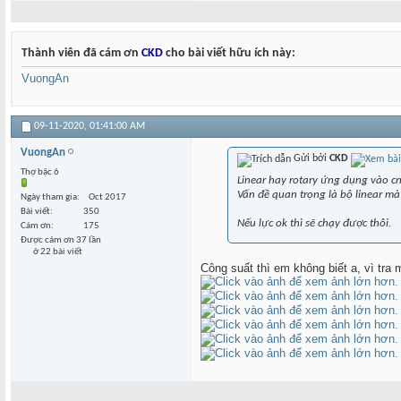
Thành viên đã cám ơn
CKD
cho bài viết hữu ích này:
VuongAn
09-11-2020,
01:41:00 AM
VuongAn
Gửi bởi
CKD
Thợ bậc 6
Linear hay rotary ứng dụng vào cnc
Vấn đề quan trọng là bộ linear mà
Ngày tham gia
Oct 2017
Bài viết
350
Nếu lực ok thì sẽ chạy được thôi.
Cám ơn
175
Được cám ơn 37 lần
ở 22 bài viết
Công suất thì em không biết a, vì tr