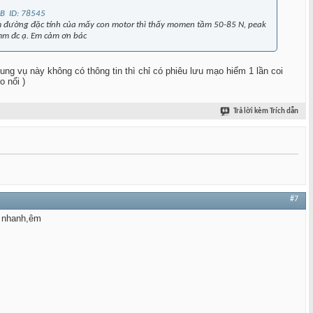
xem đường đặc tính của mấy con motor thì thấy momen tầm 50-85 N, peak
 mm đc ạ. Em cảm ơn bác
ng vụ này không có thông tin thì chỉ có phiêu lưu mạo hiểm 1 lần coi
 nổi )
Trả lời kèm Trích dẫn
#7
ộ nhanh,êm