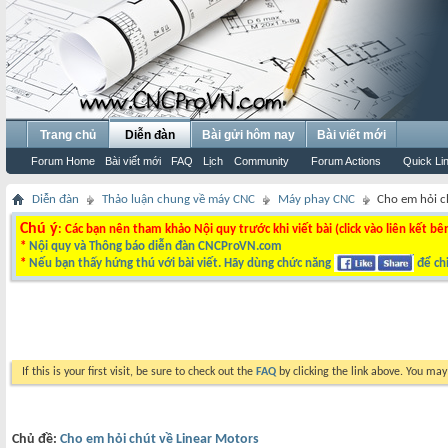
Trang chủ
Diễn đàn
Bài gửi hôm nay
Bài viết mới
Forum Home
Bài viết mới
FAQ
Lịch
Community
Forum Actions
Quick Li
Diễn đàn
Thảo luận chung về máy CNC
Máy phay CNC
Cho em hỏi c
Chú ý
: Các bạn nên tham khảo Nội quy trước khi viết bài (click vào liên kết bê
*
Nội quy và Thông báo diễn đàn CNCProVN.com
*
Nếu bạn thấy hứng thú với bài viết. Hãy dùng chức năng
để chi
If this is your first visit, be sure to check out the
FAQ
by clicking the link above. You ma
Chủ đề:
Cho em hỏi chút về Linear Motors