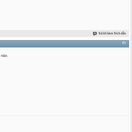
Trả lời kèm Trích dẫn
#2
 nào.