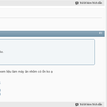
Trả lời kèm Trích dẫn
#3
ào.
 xem liệu làm máy ăn nhôm có ổn ko ạ
Trả lời kèm Trích dẫn