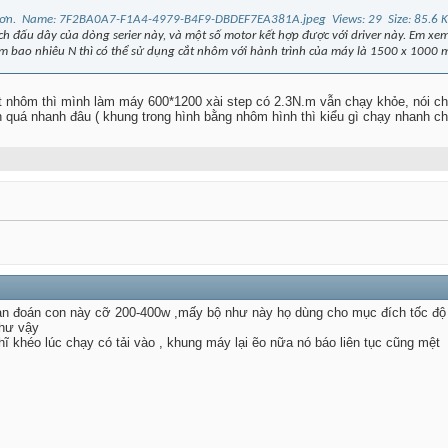
ách đấu dây của dòng serier này, và một số motor kết hợp được với driver này. Em 
m bao nhiêu N thì có thể sử dụng cắt nhôm với hành trình của máy là 1500 x 1000
ắt nhôm thì mình làm máy 600*1200 xài step có 2.3N.m vẫn chạy khỏe, nói chu
quá nhanh đâu ( khung trong hình bằng nhôm hình thì kiểu gì chạy nhanh cho
ạn đoán con này cỡ 200-400w ,mấy bộ như này họ dùng cho mục đích tốc đ
hư vậy
hĩ khéo lúc chạy có tải vào , khung máy lại ẽo nữa nó báo liên tục cũng mệt