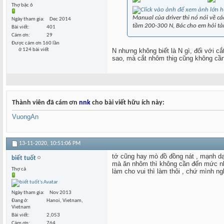
Thợ bậc 6
Manual của driver thì nó nói về c
Ngày tham gia
Dec 2014
tầm 200-300 N, Bác cho em hỏi tà
Bài viết
401
Cám ơn
29
Được cám ơn 160 lần
ở 124 bài viết
N nhưng không biết là N gì, đối với c
sao, mà cắt nhôm thig cũng không cần 
Thành viên đã cám ơn
nnk
cho bài viết hữu ích này:
VuongAn
13-11-2020,
10:51:06 PM
tớ cũng hay mò đồ đồng nát , mạnh d
biết tuốt
mà ăn nhôm thì không cần đến mức n
Thợ cả
làm cho vui thì làm thôi , chứ mình ng
Ngày tham gia
Nov 2013
Đang ở
Hanoi, Vietnam,
Vietnam
Bài viết
2,053
Cám ơn
764