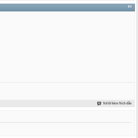
#4
Trả lời kèm Trích dẫn