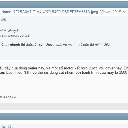
l thì căng à.
o của motor sao ta?
 Chạy nhanh thì chắc rồi, còn chạy mạnh và mạnh thế nào thì mình chịu.
 đấu dây của dòng serier này, và một số motor kết hợp được với driver này
tàm bao nhiêu N thì có thể sử dụng cắt nhôm với hành trình của máy là 15
02:45:08 AM
.