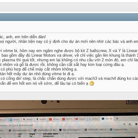
c, anh, em trên diễn đàn!
ọi người, nhân tiện nay có ý định cho dự án mới nên nhờ các bác và anh e
i vitme bi, hôm nay em ngăm nghe được bộ kit Z ballscrew, X và Y là Linear
ao gồm đầy đủ Linear Motors và driver, về chỉ việc gắn lên khung là thành 
c plasma thì quá tốt, nhưng em lại không có nhu cầu với 2 món đó, em chỉ 
 nhôm và gỗ là được rồi, không cần cắt sắt hay kim loại cứng đâu ạ.
s có phù hợp để chế máy cắt nhôm không ạ.
tán hết mấy dự án nhỏ dùng vitme bi đi ạ.
, có cổng dir/ step, là chắc chắn dùng được với mach3 và mach4 đúng ko cá
ấn để em hốt em nó về sớm, để lâu lại có biến ạ