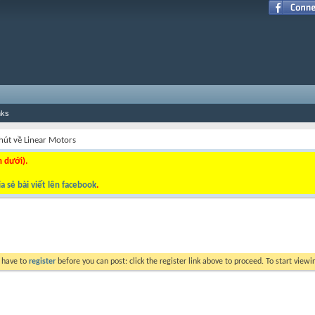
nks
hút về Linear Motors
n dưới).
a sẻ bài viết lên facebook
.
y have to
register
before you can post: click the register link above to proceed. To start view