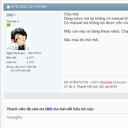
09-11-2020,
11:17:54 AM
Chịu thôi.
CKD
Dùng servo mà lại không có manual th
Thợ bậc 6
Có manual mà không tra được info củ
Mấy con này nó dạng linear robot. Chạ
Nếu máu thì thử thôi.
Ngày tham gia
Nov 2013
Bài viết
6,677
Cám ơn
1,737
Được cám ơn 5,330 lần
ở 2,595 bài viết
DT: O7837277II -
CKD's
Youtube
Channel
17 ds 3, Thạnh Mỹ Lợi, Q2, tp.HCM
Thành viên đã cám ơn
CKD
cho bài viết hữu ích này:
VuongAn